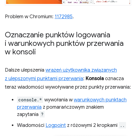
Problem w Chromium:
1172985
.
Oznaczanie punktów logowania
i warunkowych punktów przerwania
w konsoli
Dalsze ulepszenia
wrażeń użytkownika związanych
z ulepszonymi punktami przerwania
:
Konsola
oznacza
teraz wiadomości wywoływane przez punkty przerwania:
console.*
wywołania w
warunkowych punktach
przerwania
z pomarańczowym znakiem
zapytania
?
Wiadomości
Logpoint
z różowymi 2 kropkami
..