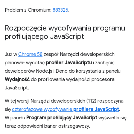
Problem z Chromium:
883325
.
Rozpoczęcie wycofywania programu
profilującego Java
Script
Już w
Chrome 58
zespół Narzędzi deweloperskich
planował wycofać
profiler JavaScriptu
i zachęcić
deweloperów Node.js i Deno do korzystania z panelu
Wydajność
do profilowania wydajności procesora
JavaScript.
W tej wersji Narzędzi deweloperskich (112) rozpoczyna
się
czterofazowe wycofywanie
profilera JavaScript
.
W panelu
Program profilujący JavaScript
wyświetla się
teraz odpowiedni baner ostrzegawczy.