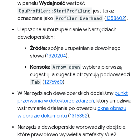
w panelu
Wydajność
wartość
CpuProfiler::StartProfiling
jest teraz
oznaczana jako
Profiler Overhead
(
1358602
).
Ulepszone autouzupełnianie w Narzędziach
deweloperskich:
Źródła:
spójne uzupełnianie dowolnego
słowa (
1320204
).
Konsola:
Arrow down
wybiera pierwszą
sugestię, a sugestie otrzymują podpowiedzi
Tab
(
1276960
).
W Narzędziach deweloperskich dodaliśmy
punkt
przerwania w detektorze zdarzeń
, który umożliwia
wstrzymanie działania po otwarciu
okna obrazu
w obrazie dokumentu
(
1315352
).
Narzędzia deweloperskie wprowadziły obejście,
które prawidłowo wyświetla artefakty Vue2