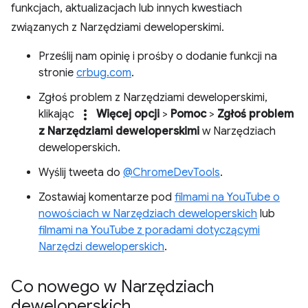
funkcjach, aktualizacjach lub innych kwestiach
związanych z Narzędziami deweloperskimi.
Prześlij nam opinię i prośby o dodanie funkcji na
stronie
crbug.com
.
Zgłoś problem z Narzędziami deweloperskimi,
more_vert
klikając
Więcej opcji
>
Pomoc
>
Zgłoś problem
z Narzędziami deweloperskimi
w Narzędziach
deweloperskich.
Wyślij tweeta do
@ChromeDevTools
.
Zostawiaj komentarze pod
filmami na YouTube o
nowościach w Narzędziach deweloperskich
lub
filmami na YouTube z poradami dotyczącymi
Narzędzi deweloperskich
.
Co nowego w Narzędziach
deweloperskich