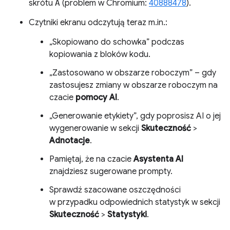
skrótu
A
(problem w Chromium:
40888478
).
Czytniki ekranu odczytują teraz m.in.:
„Skopiowano do schowka” podczas
kopiowania z bloków kodu.
„Zastosowano w obszarze roboczym” – gdy
zastosujesz zmiany w obszarze roboczym na
czacie
pomocy AI
.
„Generowanie etykiety”, gdy poprosisz AI o jej
wygenerowanie w sekcji
Skuteczność
>
Adnotacje
.
Pamiętaj, że na czacie
Asystenta AI
znajdziesz sugerowane prompty.
Sprawdź szacowane oszczędności
w przypadku odpowiednich statystyk w sekcji
Skuteczność
>
Statystyki
.