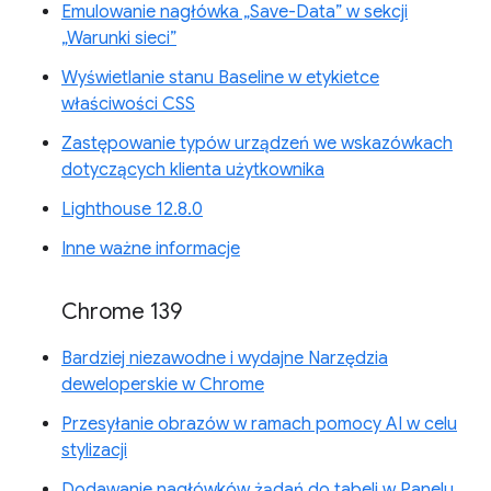
Emulowanie nagłówka „Save-Data” w sekcji
„Warunki sieci”
Wyświetlanie stanu Baseline w etykietce
właściwości CSS
Zastępowanie typów urządzeń we wskazówkach
dotyczących klienta użytkownika
Lighthouse 12.8.0
Inne ważne informacje
Chrome 139
Bardziej niezawodne i wydajne Narzędzia
deweloperskie w Chrome
Przesyłanie obrazów w ramach pomocy AI w celu
stylizacji
Dodawanie nagłówków żądań do tabeli w Panelu