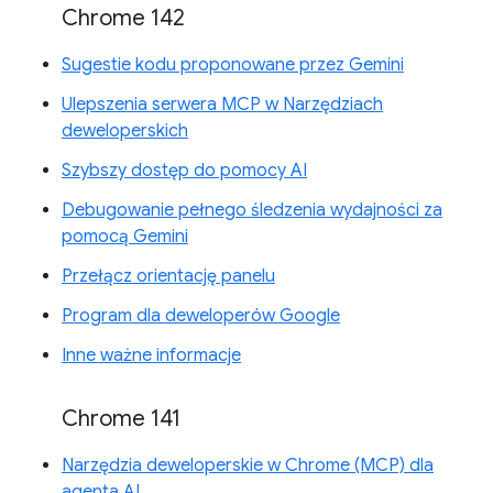
Chrome 142
Sugestie kodu proponowane przez Gemini
Ulepszenia serwera MCP w Narzędziach
deweloperskich
Szybszy dostęp do pomocy AI
Debugowanie pełnego śledzenia wydajności za
pomocą Gemini
Przełącz orientację panelu
Program dla deweloperów Google
Inne ważne informacje
Chrome 141
Narzędzia deweloperskie w Chrome (MCP) dla
agenta AI