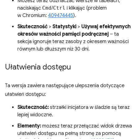
Możesz teraz odznaczać wiersze w tabelach,
naciskając
Cmd
/
Ctrl
i klikając (problem
w Chromium:
409474445
).
Skuteczność
>
Statystyki
>
Używaj efektywnych
okresów ważności pamięci podręcznej
– ta
sekcja ignoruje teraz zasoby z okresem ważności
równym lub dłuższym niż 30 dni.
Ułatwienia dostępu
Ta wersja zawiera następujące ulepszenia dotyczące
ułatwień dostępu:
Skuteczność:
strzałki inicjatora w śladzie są teraz
lepiej widoczne.
Elementy:
możesz teraz przełączać widok drzewa
ułatwień dostępu na pełną stronę za pomocą