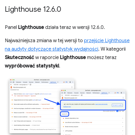
Lighthouse 12
.
6
.
0
Panel
Lighthouse
działa teraz w wersji 12.6.0.
Najważniejsza zmiana w tej wersji to
przejście Lighthouse
na audyty dotyczące statystyk wydajności
. W kategorii
Skuteczność
w raporcie
Lighthouse
możesz teraz
wypróbować statystyki
.