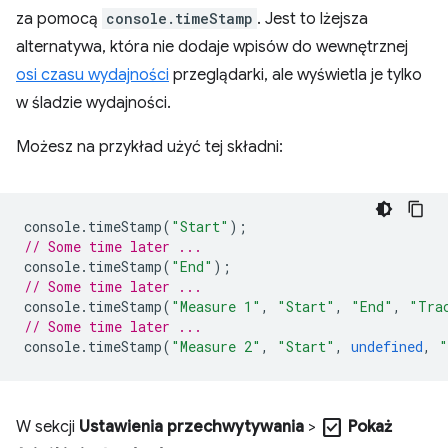
za pomocą
console.timeStamp
. Jest to lżejsza
alternatywa, która nie dodaje wpisów do wewnętrznej
osi czasu wydajności
przeglądarki, ale wyświetla je tylko
w śladzie wydajności.
Możesz na przykład użyć tej składni:
console
.
timeStamp
(
"Start"
);
// Some time later ...
console
.
timeStamp
(
"End"
);
// Some time later ...
console
.
timeStamp
(
"Measure 1"
,
"Start"
,
"End"
,
"Tra
// Some time later ...
console
.
timeStamp
(
"Measure 2"
,
"Start"
,
undefined
,
"
check_box
W sekcji
Ustawienia przechwytywania
>
Pokaż