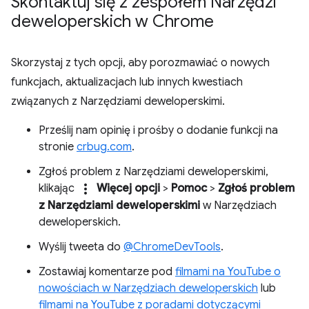
Skontaktuj się z zespołem Narzędzi
deweloperskich w Chrome
Skorzystaj z tych opcji, aby porozmawiać o nowych
funkcjach, aktualizacjach lub innych kwestiach
związanych z Narzędziami deweloperskimi.
Prześlij nam opinię i prośby o dodanie funkcji na
stronie
crbug.com
.
Zgłoś problem z Narzędziami deweloperskimi,
more_vert
klikając
Więcej opcji
>
Pomoc
>
Zgłoś problem
z Narzędziami deweloperskimi
w Narzędziach
deweloperskich.
Wyślij tweeta do
@ChromeDevTools
.
Zostawiaj komentarze pod
filmami na YouTube o
nowościach w Narzędziach deweloperskich
lub
filmami na YouTube z poradami dotyczącymi