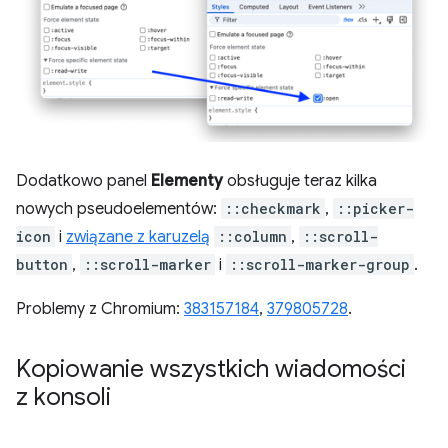
Dodatkowo panel
Elementy
obsługuje teraz kilka
nowych pseudoelementów:
::checkmark
,
::picker-
icon
i
związane z karuzelą
::column
,
::scroll-
button
,
::scroll-marker
i
::scroll-marker-group
.
Problemy z Chromium:
383157184
,
379805728
.
Kopiowanie wszystkich wiadomości
z konsoli