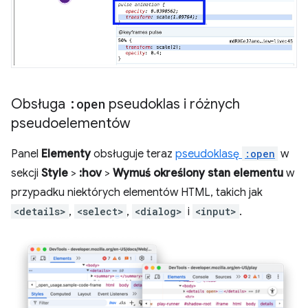
Obsługa
:open
pseudoklas i różnych
pseudoelementów
Panel
Elementy
obsługuje teraz
pseudoklasę
:open
w
sekcji
Style
>
:hov
>
Wymuś określony stan elementu
w
przypadku niektórych elementów HTML, takich jak
<details>
,
<select>
,
<dialog>
i
<input>
.