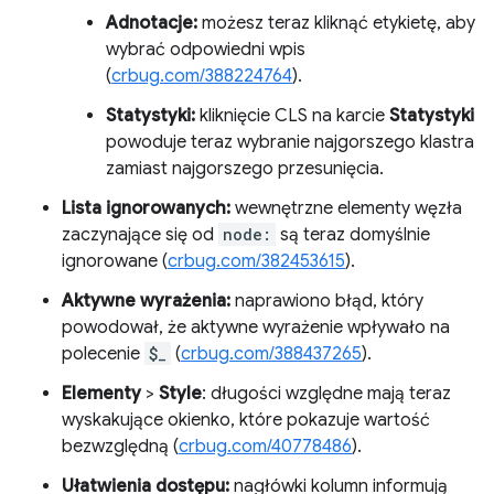
Adnotacje:
możesz teraz kliknąć etykietę, aby
wybrać odpowiedni wpis
(
crbug.com/388224764
).
Statystyki:
kliknięcie CLS na karcie
Statystyki
powoduje teraz wybranie najgorszego klastra
zamiast najgorszego przesunięcia.
Lista ignorowanych:
wewnętrzne elementy węzła
zaczynające się od
node:
są teraz domyślnie
ignorowane (
crbug.com/382453615
).
Aktywne wyrażenia:
naprawiono błąd, który
powodował, że aktywne wyrażenie wpływało na
polecenie
$_
(
crbug.com/388437265
).
Elementy
>
Style
: długości względne mają teraz
wyskakujące okienko, które pokazuje wartość
bezwzględną (
crbug.com/40778486
).
Ułatwienia dostępu:
nagłówki kolumn informują