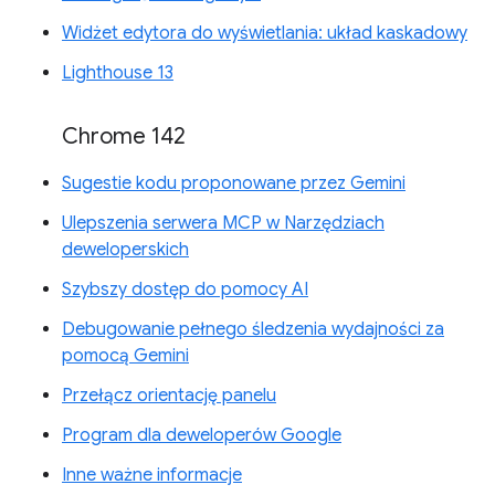
Widżet edytora do wyświetlania: układ kaskadowy
Lighthouse 13
Chrome 142
Sugestie kodu proponowane przez Gemini
Ulepszenia serwera MCP w Narzędziach
deweloperskich
Szybszy dostęp do pomocy AI
Debugowanie pełnego śledzenia wydajności za
pomocą Gemini
Przełącz orientację panelu
Program dla deweloperów Google
Inne ważne informacje