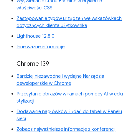
Wyświetlanie stanu Baseline w etykietce
właściwości CSS
Zastępowanie typów urządzeń we wskazówkach
dotyczących klienta użytkownika
Lighthouse 12.8.0
Inne ważne informacje
Chrome 139
Bardziej niezawodne i wydajne Narzędzia
deweloperskie w Chrome
Przesyłanie obrazów w ramach pomocy AI w celu
stylizacji
Dodawanie nagłówków żądań do tabeli w Panelu
sieci
Zobacz najważniejsze informacje z konferencji