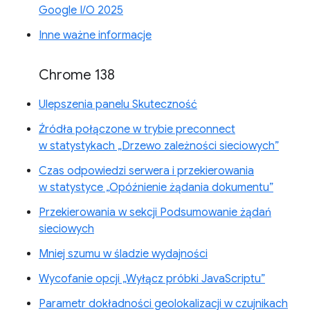
Google I/O 2025
Inne ważne informacje
Chrome 138
Ulepszenia panelu Skuteczność
Źródła połączone w trybie preconnect
w statystykach „Drzewo zależności sieciowych”
Czas odpowiedzi serwera i przekierowania
w statystyce „Opóźnienie żądania dokumentu”
Przekierowania w sekcji Podsumowanie żądań
sieciowych
Mniej szumu w śladzie wydajności
Wycofanie opcji „Wyłącz próbki JavaScriptu”
Parametr dokładności geolokalizacji w czujnikach