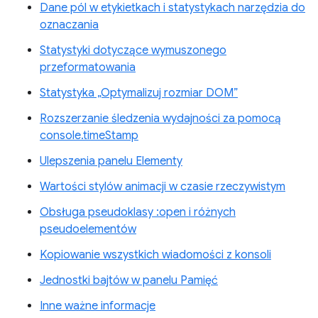
Dane pól w etykietkach i statystykach narzędzia do
oznaczania
Statystyki dotyczące wymuszonego
przeformatowania
Statystyka „Optymalizuj rozmiar DOM”
Rozszerzanie śledzenia wydajności za pomocą
console.timeStamp
Ulepszenia panelu Elementy
Wartości stylów animacji w czasie rzeczywistym
Obsługa pseudoklasy :open i różnych
pseudoelementów
Kopiowanie wszystkich wiadomości z konsoli
Jednostki bajtów w panelu Pamięć
Inne ważne informacje