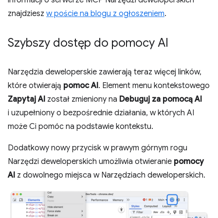
informacji o serwerze MCP Narzędzi deweloperskich
znajdziesz
w poście na blogu z ogłoszeniem
.
Szybszy dostęp do pomocy AI
Narzędzia deweloperskie zawierają teraz więcej linków,
które otwierają
pomoc AI
. Element menu kontekstowego
Zapytaj AI
został zmieniony na
Debuguj za pomocą AI
i uzupełniony o bezpośrednie działania, w których AI
może Ci pomóc na podstawie kontekstu.
Dodatkowy nowy przycisk w prawym górnym rogu
Narzędzi deweloperskich umożliwia otwieranie
pomocy
AI
z dowolnego miejsca w Narzędziach deweloperskich.