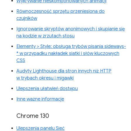
Wykrywanie nieskomponowanych animacji
Równoczesność sprzętu przeniesiona do
czujników
Ignorowanie skryptów anonimowych i skupianie się
na kodzie w zrzutach stosu
Elementy > Style: obsługa trybów pisania sideways-
* w przypadku nakładek siatki i słów kluczowych
CSS
Audyty Lighthouse dla stron innych niż HTTP
w trybach okresu i migawki
Ulepszenia ułatwień dostępu
Inne ważne informacje
Chrome 130
Ulepszenia panelu Sieć