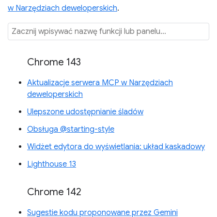
w Narzędziach deweloperskich
.
Chrome 143
Aktualizacje serwera MCP w Narzędziach
deweloperskich
Ulepszone udostępnianie śladów
Obsługa @starting-style
Widżet edytora do wyświetlania: układ kaskadowy
Lighthouse 13
Chrome 142
Sugestie kodu proponowane przez Gemini