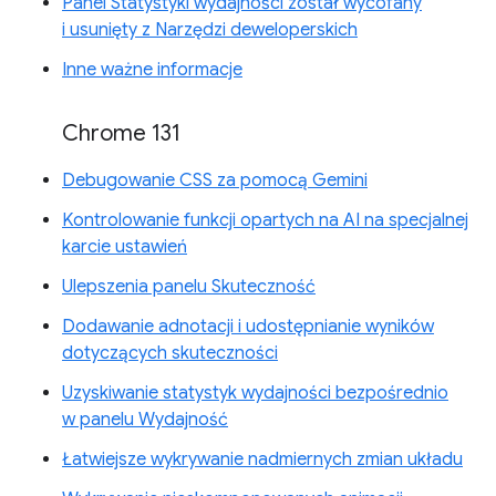
Panel Statystyki wydajności został wycofany
i usunięty z Narzędzi deweloperskich
Inne ważne informacje
Chrome 131
Debugowanie CSS za pomocą Gemini
Kontrolowanie funkcji opartych na AI na specjalnej
karcie ustawień
Ulepszenia panelu Skuteczność
Dodawanie adnotacji i udostępnianie wyników
dotyczących skuteczności
Uzyskiwanie statystyk wydajności bezpośrednio
w panelu Wydajność
Łatwiejsze wykrywanie nadmiernych zmian układu