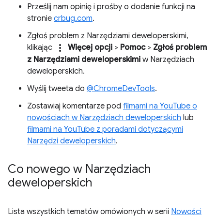
Prześlij nam opinię i prośby o dodanie funkcji na
stronie
crbug.com
.
Zgłoś problem z Narzędziami deweloperskimi,
more_vert
klikając
Więcej opcji
>
Pomoc
>
Zgłoś problem
z Narzędziami deweloperskimi
w Narzędziach
deweloperskich.
Wyślij tweeta do
@ChromeDevTools
.
Zostawiaj komentarze pod
filmami na YouTube o
nowościach w Narzędziach deweloperskich
lub
filmami na YouTube z poradami dotyczącymi
Narzędzi deweloperskich
.
Co nowego w Narzędziach
deweloperskich
Lista wszystkich tematów omówionych w serii
Nowości