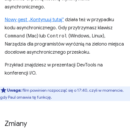
asynchronicznego.
Nowy gest „Kontynuuj tutaj”
działa też w przypadku
kodu asynchronicznego. Gdy przytrzymasz klawisz
Command
(Mac) lub
Control
(Windows, Linux),
Narzędzia dla programistów wyróżnią na zielono miejsca
docelowe asynchronicznego przeskoku.
Przykład znajdziesz w prezentacji DevTools na
konferencji I/O.
Uwaga:
film powinien rozpocząć się o 17:40, czyli w momencie,
gdy Paul omawia tę funkcję.
Zmiany