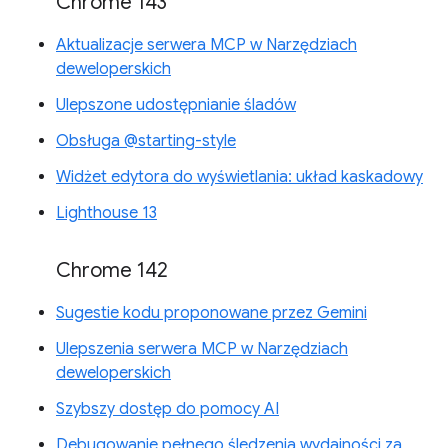
Chrome 143
Aktualizacje serwera MCP w Narzędziach
deweloperskich
Ulepszone udostępnianie śladów
Obsługa @starting-style
Widżet edytora do wyświetlania: układ kaskadowy
Lighthouse 13
Chrome 142
Sugestie kodu proponowane przez Gemini
Ulepszenia serwera MCP w Narzędziach
deweloperskich
Szybszy dostęp do pomocy AI
Debugowanie pełnego śledzenia wydajności za