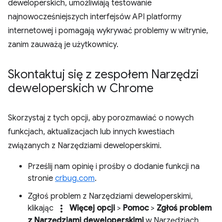
deweloperskich, umożliwiają testowanie
najnowocześniejszych interfejsów API platformy
internetowej i pomagają wykrywać problemy w witrynie,
zanim zauważą je użytkownicy.
Skontaktuj się z zespołem Narzędzi
deweloperskich w Chrome
Skorzystaj z tych opcji, aby porozmawiać o nowych
funkcjach, aktualizacjach lub innych kwestiach
związanych z Narzędziami deweloperskimi.
Prześlij nam opinię i prośby o dodanie funkcji na
stronie
crbug.com
.
Zgłoś problem z Narzędziami deweloperskimi,
more_vert
klikając
Więcej opcji
>
Pomoc
>
Zgłoś problem
z Narzędziami deweloperskimi
w Narzędziach