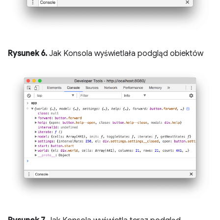
Rysunek 6.
Jak Konsola wyświetlała podgląd obiektów