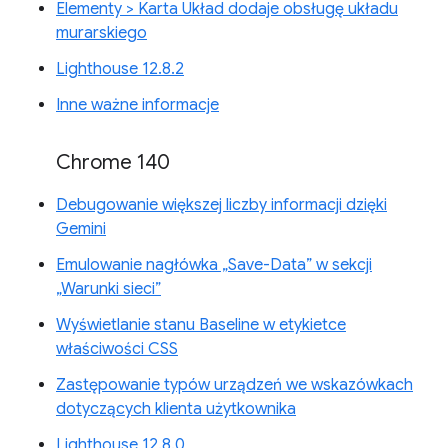
Elementy > Karta Układ dodaje obsługę układu
murarskiego
Lighthouse 12.8.2
Inne ważne informacje
Chrome 140
Debugowanie większej liczby informacji dzięki
Gemini
Emulowanie nagłówka „Save-Data” w sekcji
„Warunki sieci”
Wyświetlanie stanu Baseline w etykietce
właściwości CSS
Zastępowanie typów urządzeń we wskazówkach
dotyczących klienta użytkownika
Lighthouse 12.8.0