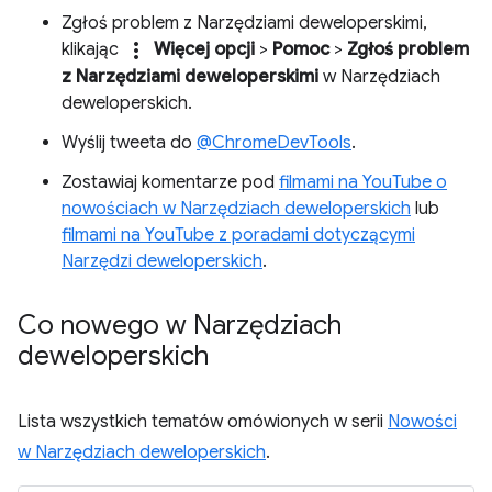
Zgłoś problem z Narzędziami deweloperskimi,
more_vert
klikając
Więcej opcji
>
Pomoc
>
Zgłoś problem
z Narzędziami deweloperskimi
w Narzędziach
deweloperskich.
Wyślij tweeta do
@ChromeDevTools
.
Zostawiaj komentarze pod
filmami na YouTube o
nowościach w Narzędziach deweloperskich
lub
filmami na YouTube z poradami dotyczącymi
Narzędzi deweloperskich
.
Co nowego w Narzędziach
deweloperskich
Lista wszystkich tematów omówionych w serii
Nowości
w Narzędziach deweloperskich
.