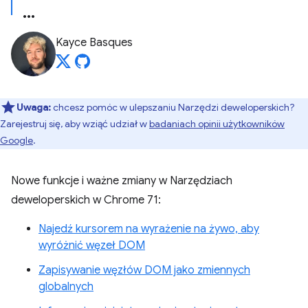
Kayce Basques
Uwaga:
chcesz pomóc w ulepszaniu Narzędzi deweloperskich?
Zarejestruj się, aby wziąć udział w
badaniach opinii użytkowników
Google
.
Nowe funkcje i ważne zmiany w Narzędziach
deweloperskich w Chrome 71:
Najedź kursorem na wyrażenie na żywo, aby
wyróżnić węzeł DOM
Zapisywanie węzłów DOM jako zmiennych
globalnych