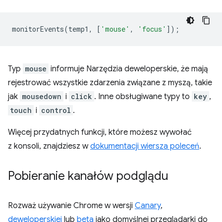
monitorEvents
(
temp1
,
[
'mouse'
,
'focus'
]);
Typ
mouse
informuje Narzędzia deweloperskie, że mają
rejestrować wszystkie zdarzenia związane z myszą, takie
jak
mousedown
i
click
. Inne obsługiwane typy to
key
,
touch
i
control
.
Więcej przydatnych funkcji, które możesz wywołać
z konsoli, znajdziesz w
dokumentacji wiersza poleceń
.
Pobieranie kanałów podglądu
Rozważ używanie Chrome w wersji
Canary
,
deweloperskiej
lub
beta
jako domyślnej przeglądarki do