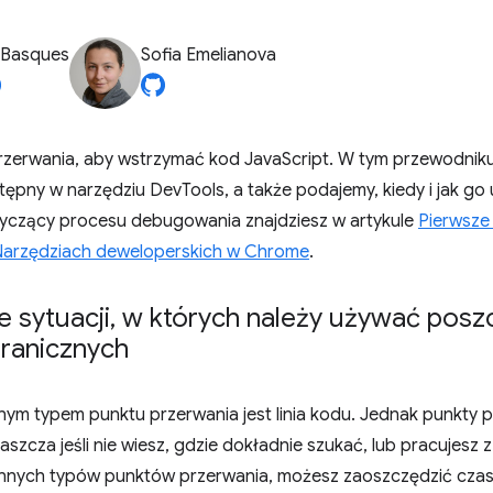
 Basques
Sofia Emelianova
rzerwania, aby wstrzymać kod JavaScript. W tym przewodniku
ępny w narzędziu DevTools, a także podajemy, kiedy i jak go
czący procesu debugowania znajdziesz w artykule
Pierwsze
Narzędziach deweloperskich w Chrome
.
 sytuacji
,
w których należy używać posz
ranicznych
anym typem punktu przerwania jest linia kodu. Jednak punkty
aszcza jeśli nie wiesz, gdzie dokładnie szukać, lub pracujesz
 innych typów punktów przerwania, możesz zaoszczędzić cz