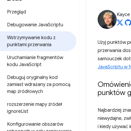
Przegląd
Kayce
Debugowanie Java
Scriptu
Wstrzymywanie kodu z
Użyj punktów p
punktami przerwania
przerwania dost
Uruchamianie fragmentów
samouczek doty
kodu Java
Script
JavaScriptu w 
Debuguj oryginalny kod
Omówienie
zamiast wdrażany za pomocą
punktów g
map źródłowych
rozszerzenie mapy źródeł
Najbardziej zn
ignore
List
niewydajne, zwł
Konfigurowanie obszarów
i kiedy używać