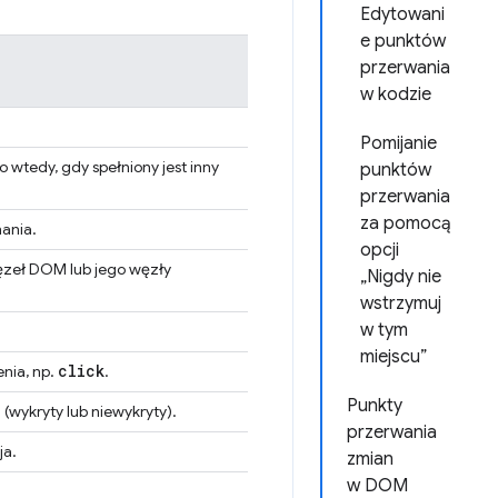
Edytowani
e punktów
przerwania
w kodzie
Pomijanie
 wtedy, gdy spełniony jest inny
punktów
przerwania
za pomocą
ania.
opcji
ęzeł DOM lub jego węzły
„Nigdy nie
wstrzymuj
w tym
miejscu”
click
nia, np.
.
Punkty
(wykryty lub niewykryty).
przerwania
ja.
zmian
w DOM