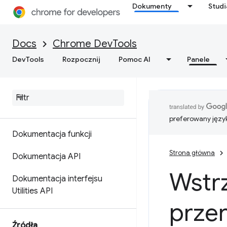
Dokumenty
Stud
Komunikaty logu
Docs
Chrome DevTools
Uruchom kod JavaScript
DevTools
Rozpocznij
Pomoc AI
Panele
Obserwowanie Java
Scriptu w
czasie rzeczywistym
Formatowanie i styl
wiadomości
preferowany języ
Dokumentacja funkcji
Strona główna
Dokumentacja API
Wstr
Dokumentacja interfejsu
Utilities API
prze
Źródła