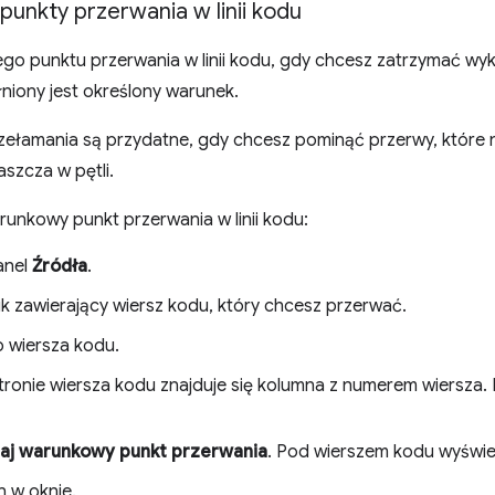
unkty przerwania w linii kodu
go punktu przerwania w linii kodu, gdy chcesz zatrzymać wyk
niony jest określony warunek.
rzełamania są przydatne, gdy chcesz pominąć przerwy, które 
szcza w pętli.
unkowy punkt przerwania w linii kodu:
anel
Źródła
.
ik zawierający wiersz kodu, który chcesz przerwać.
o wiersza kodu.
stronie wiersza kodu znajduje się kolumna z numerem wiersza. 
aj warunkowy punkt przerwania
. Pod wierszem kodu wyświet
n w oknie.