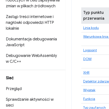
roboczych w celu zapisywania
zmian w plikach źródłowych
Typ punktu
Zastąp treści internetowe i
przerwania
nagłówki odpowiedzi HTTP
Linia kodu
lokalnie
Warunkowa linia
Dokumentacja debugowania
Java
Script
Logpoint
Debugowanie Web
Assembly
DOM
w C
/
C++
XHR
Sieć
Detektor zdarze
Przegląd
Wyjątek
Funkcja
Sprawdzanie aktywności w
sieci
Typ zaufanych