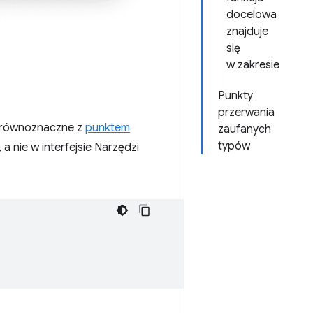
docelowa
znajduje
się
w zakresie
Punkty
przerwania
o równoznaczne z
punktem
zaufanych
typów
 a nie w interfejsie Narzędzi