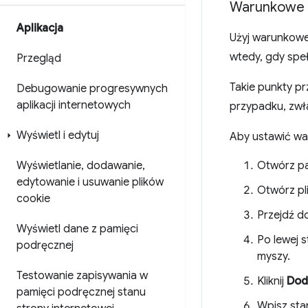
Warunkowe p
Aplikacja
Użyj warunkowe
wtedy, gdy speł
Przegląd
Takie punkty p
Debugowanie progresywnych
aplikacji internetowych
przypadku, zwła
Wyświetl i edytuj
Aby ustawić war
Wyświetlanie
,
dodawanie
,
Otwórz p
edytowanie i usuwanie plików
Otwórz pl
cookie
Przejdź d
Wyświetl dane z pamięci
Po lewej 
podręcznej
myszy.
Testowanie zapisywania w
Kliknij
Dod
pamięci podręcznej stanu
Wpisz sta