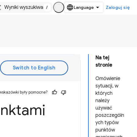
/
Zaloguj się
Na tej
stronie
Omówienie
sytuacji, w
 wskazówki były pomocne?
których
należy
unktami
używać
poszczególn
ych typów
punktów