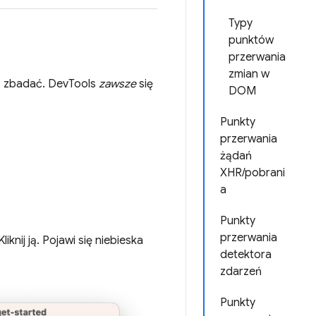
Typy
punktów
przerwania
zmian w
z zbadać. DevTools
zawsze
się
DOM
Punkty
przerwania
żądań
XHR/pobrani
a
Punkty
przerwania
knij ją. Pojawi się niebieska
detektora
zdarzeń
Punkty