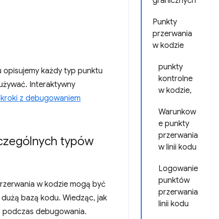
granicznych
Punkty
przerwania
w kodzie
punkty
 opisujemy każdy typ punktu
kontrolne
 używać. Interaktywny
w kodzie,
 kroki z debugowaniem
Warunkow
e punkty
przerwania
czególnych typów
w linii kodu
Logowanie
punktów
 przerwania w kodzie mogą być
przerwania
 z dużą bazą kodu. Wiedząc, jak
linii kodu
as podczas debugowania.