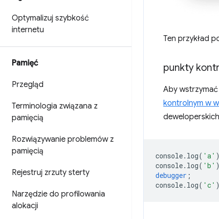
Optymalizuj szybkość
internetu
Ten przykład p
Pamięć
punkty kont
Przegląd
Aby wstrzymać 
kontrolnym w w
Terminologia związana z
deweloperskich
pamięcią
Rozwiązywanie problemów z
pamięcią
console
.
log
(
'a'
console
.
log
(
'b'
Rejestruj zrzuty sterty
debugger
;
console
.
log
(
'c'
Narzędzie do profilowania
alokacji