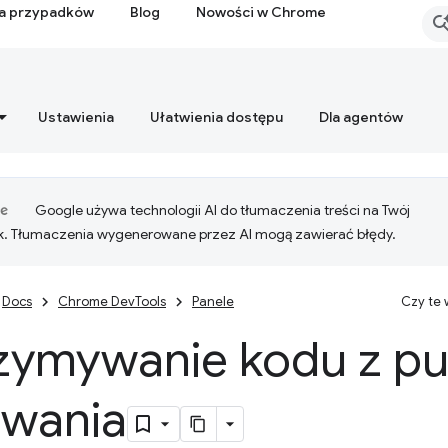
ia przypadków
Blog
Nowości w Chrome
Ustawienia
Ułatwienia dostępu
Dla agentów
Google używa technologii AI do tłumaczenia treści na Twój
k. Tłumaczenia wygenerowane przez AI mogą zawierać błędy.
Docs
Chrome DevTools
Panele
Czy te
zymywanie kodu z p
rwania