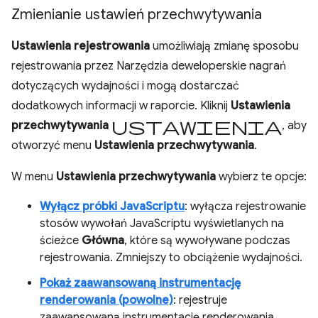
Zmienianie ustawień przechwytywania
Ustawienia rejestrowania
umożliwiają zmianę sposobu
rejestrowania przez Narzędzia deweloperskie nagrań
dotyczących wydajności i mogą dostarczać
dodatkowych informacji w raporcie. Kliknij
Ustawienia
ustawienia
przechwytywania
, aby
otworzyć menu
Ustawienia przechwytywania
.
W menu
Ustawienia przechwytywania
wybierz te opcje:
Wyłącz próbki JavaScriptu
: wyłącza rejestrowanie
stosów wywołań JavaScriptu wyświetlanych na
ścieżce
Główna
, które są wywoływane podczas
rejestrowania. Zmniejszy to obciążenie wydajności.
Pokaż zaawansowaną instrumentację
renderowania (powolne)
: rejestruje
zaawansowaną instrumentację renderowania.