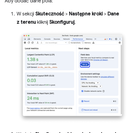
Aby dodać dane pola:
W sekcji
Skuteczność
>
Następne kroki
>
Dane
z terenu
kliknij
Skonfiguruj
.