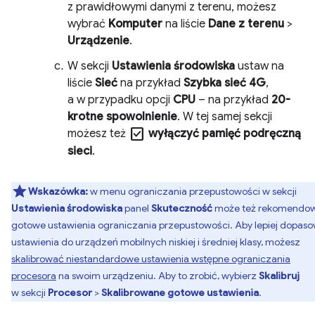
z prawidłowymi danymi z terenu, możesz
wybrać
Komputer
na liście
Dane z terenu
>
Urządzenie
.
W sekcji
Ustawienia środowiska
ustaw na
liście
Sieć
na przykład
Szybka sieć 4G
,
a w przypadku opcji
CPU
– na przykład
20-
krotne spowolnienie
. W tej samej sekcji
check_box
możesz też
wyłączyć pamięć podręczną
sieci
.
Wskazówka:
w menu ograniczania przepustowości w sekcji
Ustawienia środowiska
panel
Skuteczność
może też rekomendo
gotowe ustawienia ograniczania przepustowości. Aby lepiej dopas
ustawienia do urządzeń mobilnych niskiej i średniej klasy, możesz
skalibrować niestandardowe ustawienia wstępne ograniczania
procesora
na swoim urządzeniu. Aby to zrobić, wybierz
Skalibruj
w sekcji
Procesor
>
Skalibrowane gotowe ustawienia
.