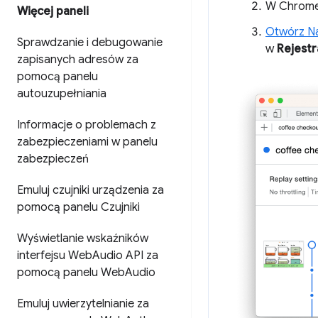
W Chrome 
Więcej paneli
Otwórz Na
Sprawdzanie i debugowanie
w
Rejest
zapisanych adresów za
pomocą panelu
autouzupełniania
Informacje o problemach z
zabezpieczeniami w panelu
zabezpieczeń
Emuluj czujniki urządzenia za
pomocą panelu Czujniki
Wyświetlanie wskaźników
interfejsu Web
Audio API za
pomocą panelu Web
Audio
Emuluj uwierzytelnianie za