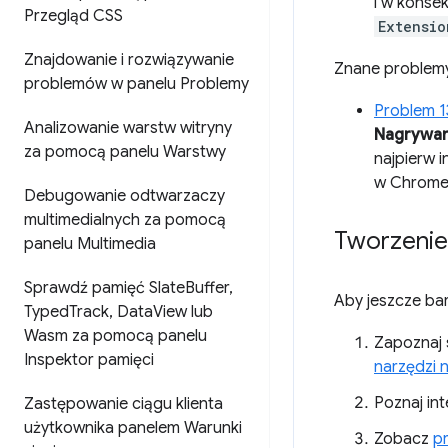
i w konsek
Przegląd CSS
Extensio
Znajdowanie i rozwiązywanie
Znane problem
problemów w panelu Problemy
Problem 1
Analizowanie warstw witryny
Nagrywar
za pomocą panelu Warstwy
najpierw i
w Chrome
Debugowanie odtwarzaczy
multimedialnych za pomocą
Tworzenie
panelu Multimedia
Sprawdź pamięć Slate
Buffer
,
Aby jeszcze ba
Typed
Track
,
Data
View lub
Wasm za pomocą panelu
Zapoznaj 
Inspektor pamięci
narzędzi 
Poznaj int
Zastępowanie ciągu klienta
użytkownika panelem Warunki
Zobacz
p