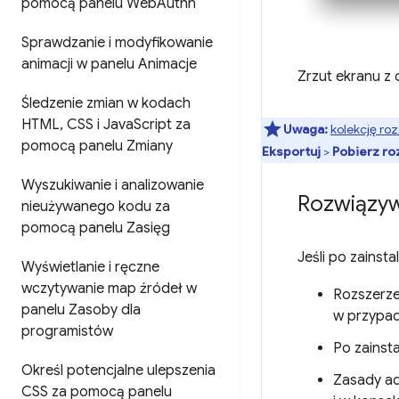
pomocą panelu Web
Authn
Sprawdzanie i modyfikowanie
animacji w panelu Animacje
Zrzut ekranu z 
Śledzenie zmian w kodach
HTML
,
CSS i Java
Script za
Uwaga:
kolekcję ro
pomocą panelu Zmiany
Eksportuj
>
Pobierz r
Wyszukiwanie i analizowanie
Rozwiązy
nieużywanego kodu za
pomocą panelu Zasięg
Jeśli po zainst
Wyświetlanie i ręczne
wczytywanie map źródeł w
Rozszerze
panelu Zasoby dla
w przypa
programistów
Po zainst
Określ potencjalne ulepszenia
Zasady ad
CSS za pomocą panelu