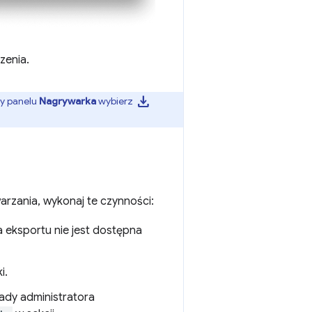
zenia.
download
ry panelu
Nagrywarka
wybierz
warzania, wykonaj te czynności:
a eksportu nie jest dostępna
i.
ady administratora