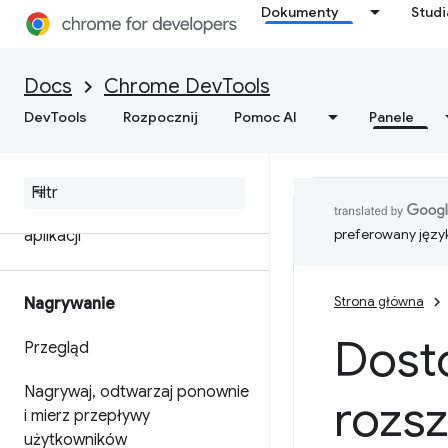
Dokumenty
Stud
Debugowanie narzędzi
WebMCP
Docs
Chrome DevTools
Debugowanie usług w tle
DevTools
Rozpocznij
Pomoc AI
Panele
Wyświetl szczegóły ramki
Wyświetlanie danych
pamięci podręcznej
preferowany języ
aplikacji
Strona główna
Nagrywanie
Dost
Przegląd
Nagrywaj
,
odtwarzaj ponownie
rozs
i mierz przepływy
użytkowników