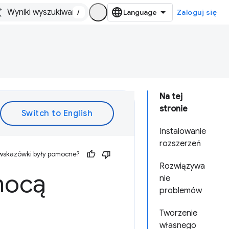
/
Zaloguj się
Na tej
stronie
Instalowanie
rozszerzeń
 wskazówki były pomocne?
Rozwiązywa
mocą
nie
problemów
Tworzenie
własnego