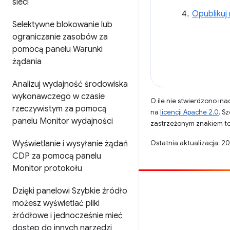
sieci
Opublikuj
Selektywne blokowanie lub
ograniczanie zasobów za
pomocą panelu Warunki
żądania
Analizuj wydajność środowiska
wykonawczego w czasie
O ile nie stwierdzono inac
rzeczywistym za pomocą
na
licencji Apache 2.0
. S
panelu Monitor wydajności
zastrzeżonym znakiem to
Wyświetlanie i wysyłanie żądań
Ostatnia aktualizacja: 2
CDP za pomocą panelu
Monitor protokołu
Opublikuj coś
Dzięki panelowi Szybkie źródło
możesz wyświetlać pliki
Zgłoś błąd
źródłowe i jednocześnie mieć
Zobacz nierozwiązane problemy
dostęp do innych narzędzi