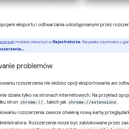
opcjami eksportu i odtwarzania udostępnianymi przez rozszer
zszerzeń
możesz otworzyć w
Rejestratorze
. Na pasku czynności u gó
ozszerzenia…
.
wanie problemów
alowaniu rozszerzenia nie widzisz opcji eksportowania ani odt
nie działa tylko na stronach internetowych. Na przykład opcj
dku stron
chrome://
, takich jak
chrome://extensions
.
alowaniu rozszerzenia zawsze otwieraj nową kartę przeglądark
ministratora. Rozszerzenie może być zablokowane przez zas