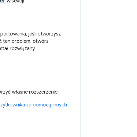
ts
w sekcji
portowania, jeśli otworzysz
ć ten problem, otwórz
ostał rozwiązany
rzyć własne rozszerzenie:
użytkownika za pomocą innych