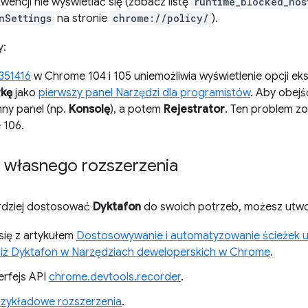
wencji nie wyświetlać się (zobacz listę
runtime_blocked_hos
nSettings
na stronie
chrome://policy/
).
y:
351416
w Chrome 104 i 105 uniemożliwia wyświetlenie opcji eks
kę
jako
pierwszy panel Narzędzi dla programistów
. Aby obejś
nny panel (np.
Konsolę
), a potem
Rejestrator
. Ten problem z
 106.
 własnego rozszerzenia
rdziej dostosować
Dyktafon
do swoich potrzeb, możesz utwo
się z artykułem
Dostosowywanie i automatyzowanie ścieżek 
niż Dyktafon w Narzędziach deweloperskich w Chrome
.
erfejs API
chrome.devtools.recorder
.
rzykładowe rozszerzenia
.