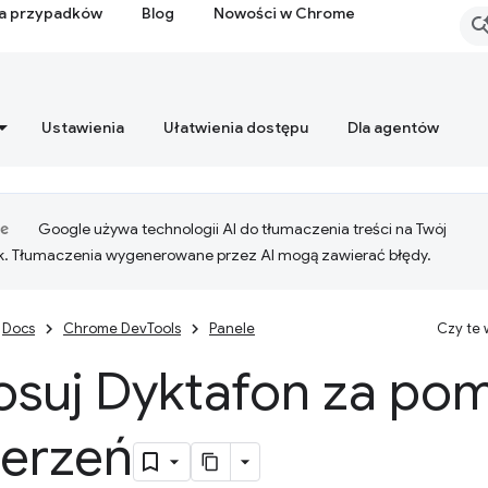
ia przypadków
Blog
Nowości w Chrome
Ustawienia
Ułatwienia dostępu
Dla agentów
Google używa technologii AI do tłumaczenia treści na Twój
k. Tłumaczenia wygenerowane przez AI mogą zawierać błędy.
Docs
Chrome DevTools
Panele
Czy te
osuj Dyktafon za po
zerzeń