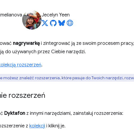
Emelianova
Jecelyn Yeen
sować
nagrywarkę
i zintegrować ją ze swoim procesem pracy, 
ują do używanych przez Ciebie narzędzi.
kolekcją rozszerzeń
.
nie możesz znaleźć rozszerzenia, które pasuje do Twoich narzędzi, roz
nie rozszerzeń
ać
Dyktafon
z innymi narzędziami, zainstaluj rozszerzenia:
ozszerzenie z
kolekcji
i kliknij je.