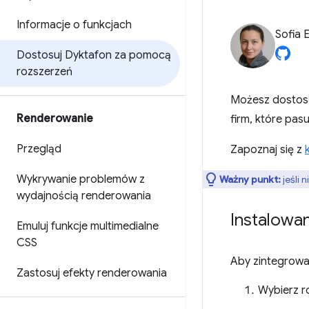
Informacje o funkcjach
Sofia 
Dostosuj Dyktafon za pomocą
rozszerzeń
Możesz dosto
Renderowanie
firm, które pas
Przegląd
Zapoznaj się z
Wykrywanie problemów z
Ważny punkt:
jeśli 
wydajnością renderowania
Instalowa
Emuluj funkcje multimedialne
CSS
Aby zintegrow
Zastosuj efekty renderowania
Wybierz r