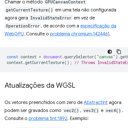
Chamar o método
GPUCanvasContext
getCurrentTexture()
em uma tela não configurada
agora gera
InvalidStateError
em vez de
OperationError
, de acordo com a
especificação da
WebGPU
. Consulte o
problema chromium:1424461
.
const
context
=
document
.
querySelector
(
"canvas"
).
get
context
.
getCurrentTexture
();
// Throws InvalidStateE
Atualizações da WGSL
Os vetores preenchidos com zero de
AbstractInt
agora
podem ser gravados como
vec2()
,
vec3()
e
vec4()
.
Consulte o
problema tint:1892
. Exemplo: