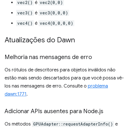
vec2()
é
vec2(0,0)
vec3()
é
vec3(0,0,0)
vec4()
é
vec4(0,0,0,0)
Atualizações do Dawn
Melhoria nas mensagens de erro
Os rótulos de descritores para objetos inválidos não
estão mais sendo descartados para que você possa vê-
los nas mensagens de erro. Consulte o
problema
dawn:1771
.
Adicionar APIs ausentes para Node
.
js
Os métodos
GPUAdapter::requestAdapterInfo()
e