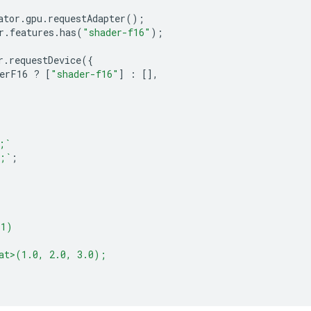
ator
.
gpu
.
requestAdapter
();
r
.
features
.
has
(
"shader-f16"
);
r
.
requestDevice
({
erF16
?
[
"shader-f16"
]
:
[],
;`
;`
;
(1)
at>(1.0, 2.0, 3.0);