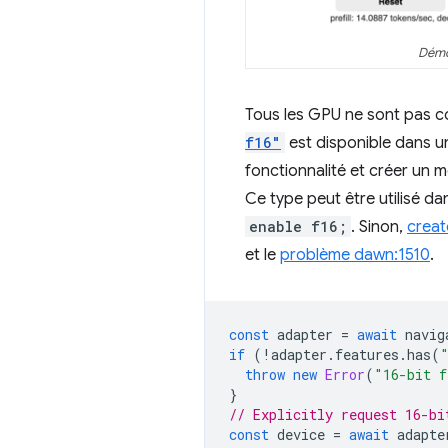
Démo
Tous les GPU ne sont pas com
f16"
est disponible dans 
fonctionnalité et créer un 
Ce type peut être utilisé d
enable f16;
. Sinon,
crea
et le
problème dawn:1510
.
const
adapter
=
await
navig
if
(
!
adapter
.
features
.
has
(
throw
new
Error
(
"16-bit f
}
// Explicitly request 16-bi
const
device
=
await
adapte