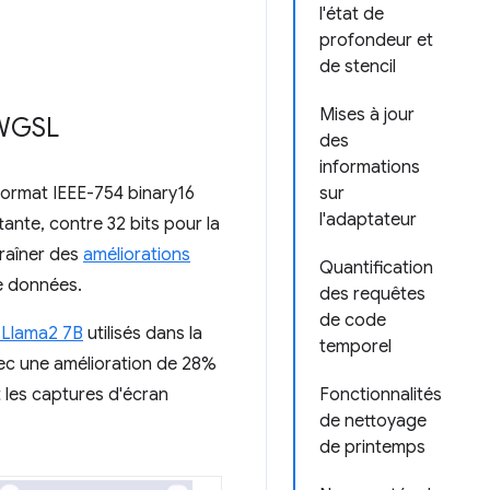
l'état de
profondeur et
de stencil
Mises à jour
 WGSL
des
informations
 format IEEE-754 binary16
sur
l'adaptateur
ttante, contre 32 bits pour la
ntraîner des
améliorations
Quantification
de données.
des requêtes
de code
 Llama2 7B
utilisés dans la
temporel
vec une amélioration de 28%
 les captures d'écran
Fonctionnalités
de nettoyage
de printemps