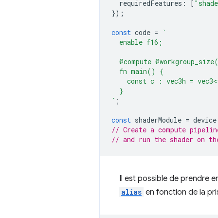
requiredFeatures
:
[
"shade
});
const
code
=
`
  enable f16;
  @compute @workgroup_size
  fn main() {
    const c : vec3h = vec3<
  }
`
;
const
shaderModule
=
device
// Create a compute pipelin
// and run the shader on th
Il est possible de prendre 
alias
en fonction de la pri