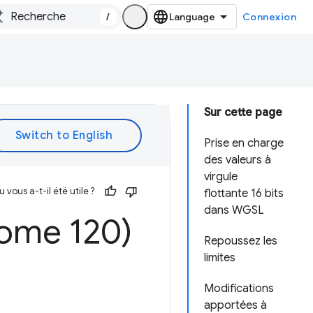
/
Connexion
Sur cette page
Prise en charge
des valeurs à
virgule
vous a-t-il été utile ?
flottante 16 bits
dans WGSL
ome 120)
Repoussez les
limites
Modifications
apportées à