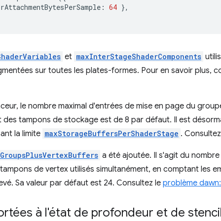
orAttachmentBytesPerSample
:
64
},
ShaderVariables
et
maxInterStageShaderComponents
util
gmentées sur toutes les plates-formes. Pour en savoir plus, c
eur, le nombre maximal d'entrées de mise en page du groupe
nt des tampons de stockage est de 8 par défaut. Il est désor
ant la limite
maxStorageBuffersPerShaderStage
. Consultez
GroupsPlusVertexBuffers
a été ajoutée. Il s'agit du nomb
e tampons de vertex utilisés simultanément, en comptant les 
levé. Sa valeur par défaut est 24. Consultez le
problème dawn:
rtées à l'état de profondeur et de stenci