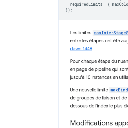
requiredLimits
:
{
maxCol
});
Les limites
maxInterStage
entre les étapes ont été au
dawn:1448
.
Pour chaque étape du nuanc
en page de pipeline qui so
jusqu'à 10 instances en utilis
Une nouvelle limite
maxBind
de groupes de liaison et d
dessous de l'index le plus é
Modifications appo