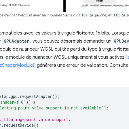
s de chat WebLLM avec les modèles Llama2 7B
f32
(à gauche) et
f16
(à dr
patibles avec les valeurs à virgule flottante 16 bits. Lorsque
un
GPUAdapter
, vous pouvez désormais demander un
GPUDe
module de nuanceur WGSL qui tire parti du type à virgule flott
ans le module de nuanceur WGSL uniquement si vous activez l'
teShaderModule()
générera une erreur de validation. Consultez
ator
.
gpu
.
requestAdapter
();
"shader-f16"
))
{
loating-point value support is not available"
);
t floating-point value support.
r
.
requestDevice
({