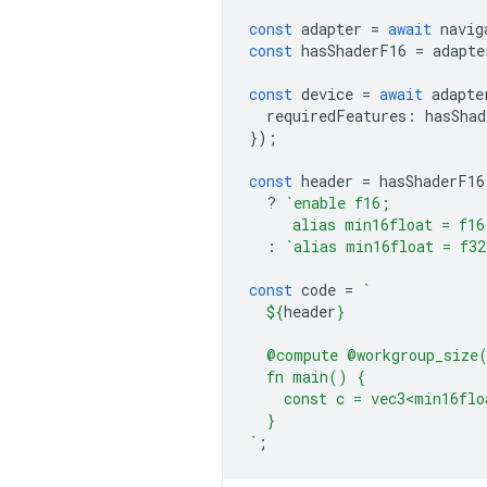
const
adapter
=
await
navig
const
hasShaderF16
=
adapte
const
device
=
await
adapte
requiredFeatures
:
hasShad
});
const
header
=
hasShaderF16
?
`enable f16;
     alias min16float = f16
:
`alias min16float = f32
const
code
=
`
${
header
}
  @compute @workgroup_size
  fn main() {
    const c = vec3<min16flo
  }
`
;