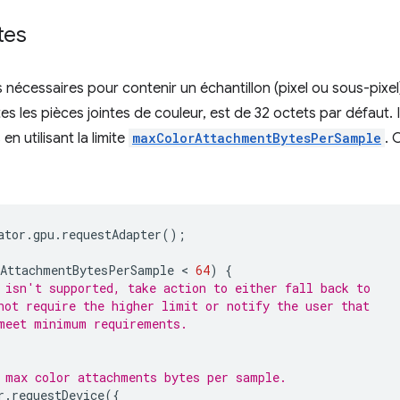
tes
nécessaires pour contenir un échantillon (pixel ou sous-pixe
es les pièces jointes de couleur, est de 32 octets par défaut. 
n utilisant la limite
maxColorAttachmentBytesPerSample
. 
ator
.
gpu
.
requestAdapter
();
AttachmentBytesPerSample
 < 
64
)
{
 isn't supported, take action to either fall back to
not require the higher limit or notify the user that
meet minimum requirements.
 max color attachments bytes per sample.
r
.
requestDevice
({