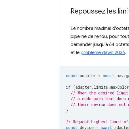
Repoussez les limi
Le nombre maximal d'octets 
pipeline de rendu, pour tout
demander jusqu'à 64 octets e
et le
problème dawn:2036
.
const
adapter
=
await
navig
if
(
adapter
.
limits
.
maxColor
// When the desired limit
// a code path that does 
// their device does not 
}
// Request highest limit of
const
device
=
await
adapte