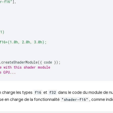
r-f16"
],
(1)
f16>(1.0h, 2.0h, 3.0h);
.
createShaderModule
({
code
});
e with this shader module
e GPU...
en charge les types
f16
et
f32
dans le code du module de n
se en charge de la fonctionnalité
"shader-f16"
, comme indiq