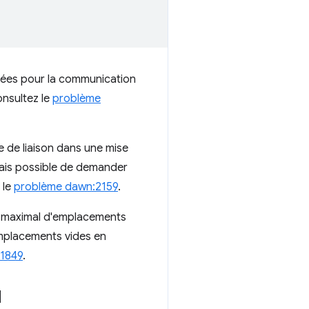
isées pour la communication
onsultez le
problème
 de liaison dans une mise
mais possible de demander
 le
problème dawn:2159
.
re maximal d'emplacements
emplacements vides en
1849
.
l