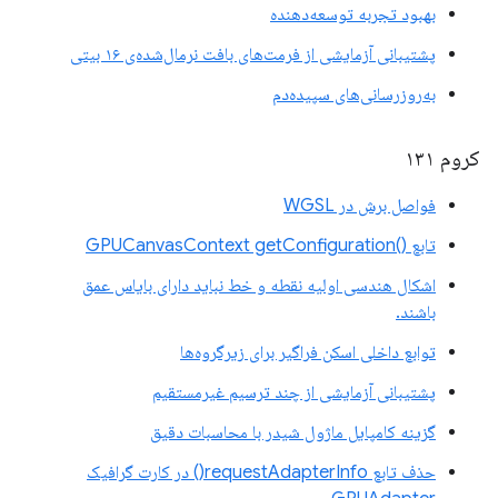
بهبود تجربه توسعه‌دهنده
پشتیبانی آزمایشی از فرمت‌های بافت نرمال‌شده‌ی ۱۶ بیتی
به‌روزرسانی‌های سپیده‌دم
کروم ۱۳۱
فواصل برش در WGSL
تابع ()GPUCanvasContext getConfiguration
اشکال هندسی اولیه نقطه و خط نباید دارای بایاس عمق
باشند.
توابع داخلی اسکن فراگیر برای زیرگروه‌ها
پشتیبانی آزمایشی از چند ترسیم غیرمستقیم
گزینه کامپایل ماژول شیدر با محاسبات دقیق
حذف تابع requestAdapterInfo() در کارت گرافیک