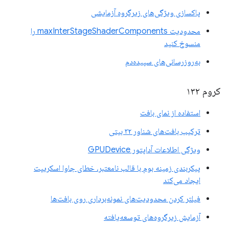
پاکسازی ویژگی‌های زیرگروه آزمایشی
محدودیت maxInterStageShaderComponents را
منسوخ کنید
به‌روزرسانی‌های سپیده‌دم
کروم ۱۳۲
استفاده از نمای بافت
ترکیب بافت‌های شناور ۳۲ بیتی
ویژگی اطلاعات آداپتور GPUDevice
پیکربندی زمینه بوم با قالب نامعتبر، خطای جاوا اسکریپت
ایجاد می‌کند
فیلتر کردن محدودیت‌های نمونه‌برداری روی بافت‌ها
آزمایش زیرگروه‌های توسعه‌یافته