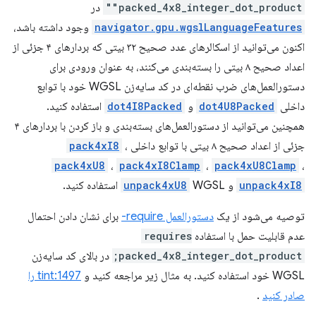
"packed_4x8_integer_dot_product"
در
navigator.gpu.wgslLanguageFeatures
وجود داشته باشد،
اکنون می‌توانید از اسکالرهای عدد صحیح ۳۲ بیتی که بردارهای ۴ جزئی از
اعداد صحیح ۸ بیتی را بسته‌بندی می‌کنند، به عنوان ورودی برای
دستورالعمل‌های ضرب نقطه‌ای در کد سایه‌زن WGSL خود با توابع
داخلی
dot4U8Packed
و
dot4I8Packed
استفاده کنید.
همچنین می‌توانید از دستورالعمل‌های بسته‌بندی و باز کردن با بردارهای ۴
جزئی از اعداد صحیح ۸ بیتی با توابع داخلی
،
pack4xI8
pack4xU8
،
pack4xI8Clamp
،
pack4xU8Clamp
،
unpack4xI8
و
WGSL استفاده کنید.
unpack4xU8
توصیه می‌شود از یک
دستورالعمل require-
برای نشان دادن احتمال
عدم قابلیت حمل با استفاده
requires
packed_4x8_integer_dot_product;
در بالای کد سایه‌زن
WGSL خود استفاده کنید. به مثال زیر مراجعه کنید و
tint:1497 را
صادر کنید
.