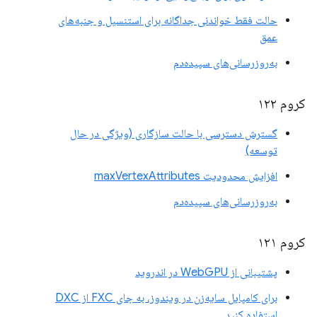
حالت فقط خواندنی جداگانه برای استنسیل و جنبه‌های
عمق
به‌روزرسانی‌های سپیده‌دم
کروم ۱۲۲
گسترش دسترسی با حالت سازگاری (ویژگی در حال
توسعه)
افزایش محدودیت maxVertexAttributes
به‌روزرسانی‌های سپیده‌دم
کروم ۱۲۱
پشتیبانی از WebGPU در اندروید
برای کامپایل سایه‌زن در ویندوز، به جای FXC از DXC
استفاده کنید