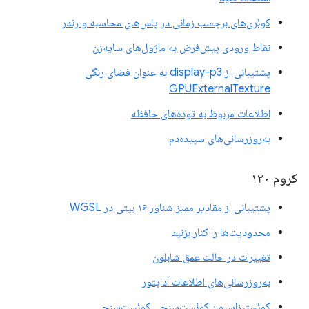
کوئری‌های برچسب زمانی در پاس‌های محاسبه و رندر
نقاط ورودی پیش‌فرض به ماژول‌های سایه‌زن
پشتیبانی از display-p3 به عنوان فضای رنگی
GPUExternalTexture
اطلاعات مربوط به توده‌های حافظه
به‌روزرسانی‌های سپیده‌دم
کروم ۱۲۰
پشتیبانی از مقادیر ممیز شناور ۱۶ بیتی در WGSL
محدودیت‌ها را کنار بزنید
تغییرات در حالت عمق شابلون
به‌روزرسانی‌های اطلاعات آداپتور
کوئستیزاسیون کوئست‌سنجی کوئست‌سنجی