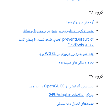
کروم ۱۲۸
آزمایش با زیرگروه‌ها
منسوخ کردن تنظیم بایاس عمق برای خطوط و نقاط
اگر preventDefault خطای ضبط نشده را پنهان کنید،
هشدار DevTools
ابتدا نمونه‌برداری درون‌یابی WGSL و یا
به‌روزرسانی‌های سپیده‌دم
کروم ۱۲۷
پشتیبانی آزمایشی از OpenGL ES در اندروید
ویژگی اطلاعات GPUAdapter
بهبودهای تعامل وب‌اسمبلی