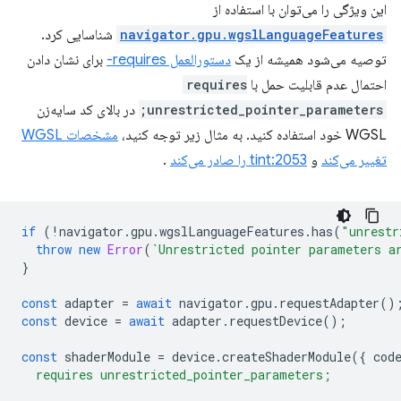
این ویژگی را می‌توان با استفاده از
navigator.gpu.wgslLanguageFeatures
شناسایی کرد.
توصیه می‌شود همیشه از یک
دستورالعمل requires-
برای نشان دادن
احتمال عدم قابلیت حمل با
requires
unrestricted_pointer_parameters;
در بالای کد سایه‌زن
WGSL خود استفاده کنید. به مثال زیر توجه کنید،
مشخصات WGSL
تغییر می‌کند
و
tint:2053 را صادر می‌کند
.
if
(
!
navigator
.
gpu
.
wgslLanguageFeatures
.
has
(
"unrestr
throw
new
Error
(
`Unrestricted pointer parameters a
}
const
adapter
=
await
navigator
.
gpu
.
requestAdapter
()
const
device
=
await
adapter
.
requestDevice
();
const
shaderModule
=
device
.
createShaderModule
({
cod
  requires unrestricted_pointer_parameters;