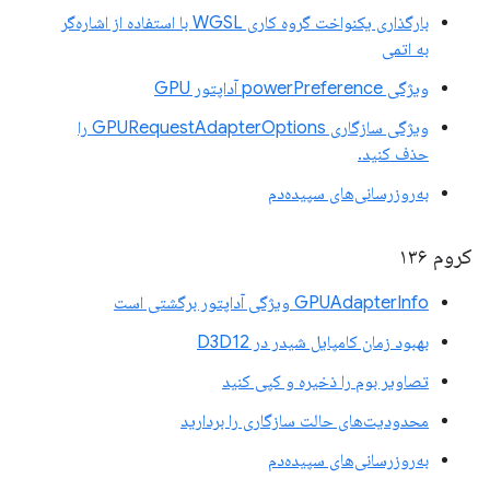
بارگذاری یکنواخت گروه کاری WGSL با استفاده از اشاره‌گر
به اتمی
ویژگی powerPreference آداپتور GPU
ویژگی سازگاری GPURequestAdapterOptions را
حذف کنید.
به‌روزرسانی‌های سپیده‌دم
کروم ۱۳۶
GPUAdapterInfo ویژگی آداپتور برگشتی است
بهبود زمان کامپایل شیدر در D3D12
تصاویر بوم را ذخیره و کپی کنید
محدودیت‌های حالت سازگاری را بردارید
به‌روزرسانی‌های سپیده‌دم