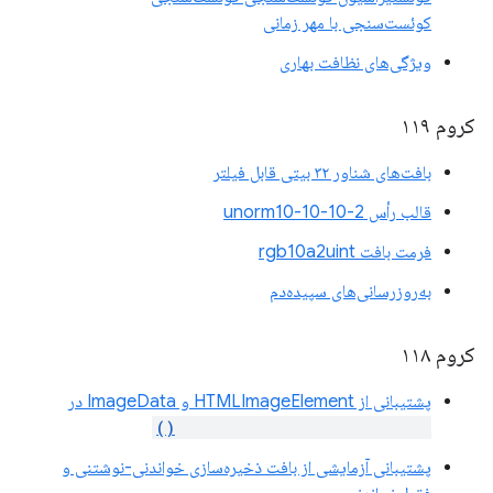
کوئست‌سنجی با مهر زمانی
ویژگی‌های نظافت بهاری
کروم ۱۱۹
بافت‌های شناور ۳۲ بیتی قابل فیلتر
قالب رأس unorm10-10-10-2
فرمت بافت rgb10a2uint
به‌روزرسانی‌های سپیده‌دم
کروم ۱۱۸
پشتیبانی از HTMLImageElement و ImageData در
copyExternalImageToTexture()
پشتیبانی آزمایشی از بافت ذخیره‌سازی خواندنی-نوشتنی و