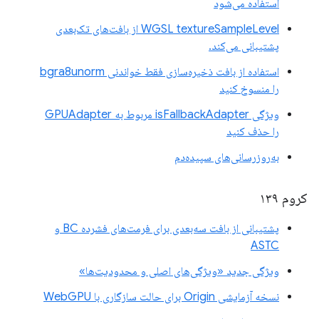
استفاده می‌شود
WGSL textureSampleLevel از بافت‌های تک‌بعدی
پشتیبانی می‌کند.
استفاده از بافت ذخیره‌سازی فقط خواندنی bgra8unorm
را منسوخ کنید
ویژگی isFallbackAdapter مربوط به GPUAdapter
را حذف کنید
به‌روزرسانی‌های سپیده‌دم
کروم ۱۳۹
پشتیبانی از بافت سه‌بعدی برای فرمت‌های فشرده BC و
ASTC
ویژگی جدید «ویژگی‌های اصلی و محدودیت‌ها»
نسخه آزمایشی Origin برای حالت سازگاری با WebGPU