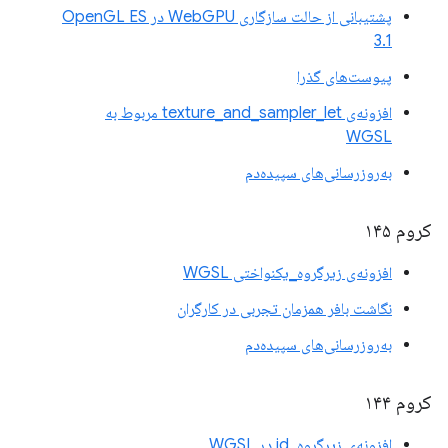
پشتیبانی از حالت سازگاری WebGPU در OpenGL ES
3.1
پیوست‌های گذرا
افزونه‌ی texture_and_sampler_let مربوط به
WGSL
به‌روزرسانی‌های سپیده‌دم
کروم ۱۴۵
افزونه‌ی زیرگروه_یکنواختی WGSL
نگاشت بافر همزمان تجربی در کارگران
به‌روزرسانی‌های سپیده‌دم
کروم ۱۴۴
افزونه‌ی زیرگروه_id در WGSL