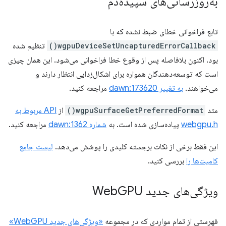
به‌روزرسانی‌های سپیده‌دم
تابع فراخوانی خطای ضبط نشده که با
wgpuDeviceSetUncapturedErrorCallback()
تنظیم شده
بود، اکنون بلافاصله پس از وقوع خطا فراخوانی می‌شود. این همان چیزی
است که توسعه‌دهندگان همواره برای اشکال‌زدایی انتظار دارند و
می‌خواهند.
به تغییر dawn:173620
مراجعه کنید.
متد
wgpuSurfaceGetPreferredFormat()
از
API مربوط به
webgpu.h
پیاده‌سازی شده است. به
شماره dawn:1362
مراجعه کنید.
این فقط برخی از نکات برجسته کلیدی را پوشش می‌دهد.
لیست جامع
کامیت‌ها را
بررسی کنید.
ویژگی‌های جدید Web
GPU
فهرستی از تمام مواردی که در مجموعه
«ویژگی‌های جدید WebGPU»