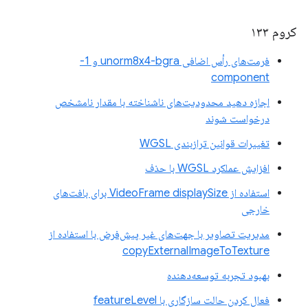
کروم ۱۳۳
فرمت‌های رأس اضافی unorm8x4-bgra و 1-
component
اجازه دهید محدودیت‌های ناشناخته با مقدار نامشخص
درخواست شوند
تغییرات قوانین ترازبندی WGSL
افزایش عملکرد WGSL با حذف
استفاده از VideoFrame displaySize برای بافت‌های
خارجی
مدیریت تصاویر با جهت‌های غیر پیش‌فرض با استفاده از
copyExternalImageToTexture
بهبود تجربه توسعه‌دهنده
فعال کردن حالت سازگاری با featureLevel