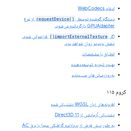
ادغام WebCodecs
دستگاه گم‌شده توسط
requestDevice()
‎ از نوع
GPUAdapter بازگردانده می‌شود.
اگر
importExternalTexture()
فراخوانی شود،
پخش ویدیو روان خواهد بود.
انطباق با مشخصات
بهبود تجربه توسعه‌دهنده
به‌روزرسانی‌های سپیده‌دم
کروم ۱۱۵
افزونه‌های زبان WGSL پشتیبانی‌شده
پشتیبانی آزمایشی از Direct3D 11
به طور پیش فرض از پردازنده گرافیکی مجزا با برق AC