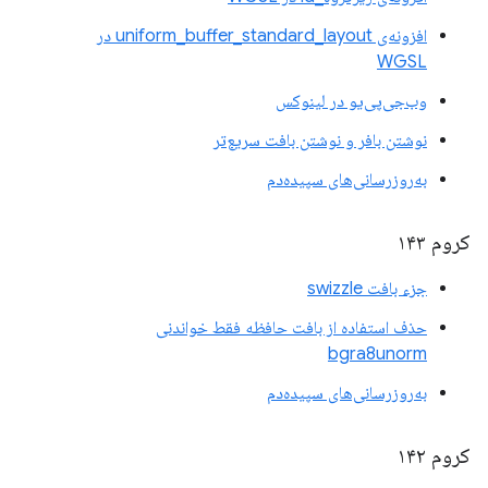
افزونه‌ی uniform_buffer_standard_layout در
WGSL
وب‌جی‌پی‌یو در لینوکس
نوشتن بافر و نوشتن بافت سریع‌تر
به‌روزرسانی‌های سپیده‌دم
کروم ۱۴۳
جزء بافت swizzle
حذف استفاده از بافت حافظه فقط خواندنی
bgra8unorm
به‌روزرسانی‌های سپیده‌دم
کروم ۱۴۲