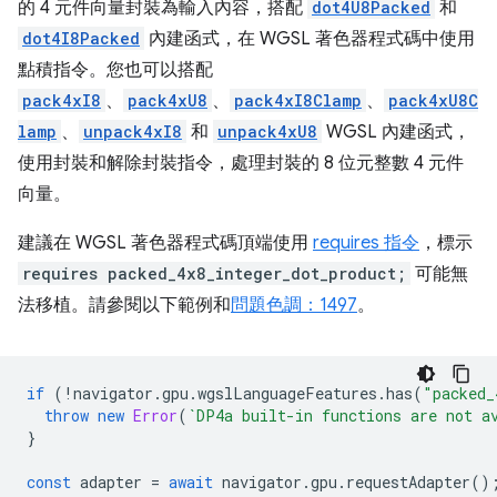
的 4 元件向量封裝為輸入內容，搭配
dot4U8Packed
和
dot4I8Packed
內建函式，在 WGSL 著色器程式碼中使用
點積指令。您也可以搭配
pack4xI8
、
pack4xU8
、
pack4xI8Clamp
、
pack4xU8C
lamp
、
unpack4xI8
和
unpack4xU8
WGSL 內建函式，
使用封裝和解除封裝指令，處理封裝的 8 位元整數 4 元件
向量。
建議在 WGSL 著色器程式碼頂端使用
requires 指令
，標示
requires packed_4x8_integer_dot_product;
可能無
法移植。請參閱以下範例和
問題色調：1497
。
if
(
!
navigator
.
gpu
.
wgslLanguageFeatures
.
has
(
"packed_
throw
new
Error
(
`DP4a built-in functions are not a
}
const
adapter
=
await
navigator
.
gpu
.
requestAdapter
()