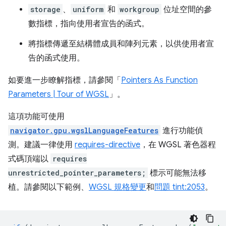
storage
、
uniform
和
workgroup
位址空間的參
數指標，指向使用者宣告的函式。
將指標傳遞至結構體成員和陣列元素，以供使用者宣
告的函式使用。
如要進一步瞭解指標，請參閱「
Pointers As Function
Parameters | Tour of WGSL
」。
這項功能可使用
navigator.gpu.wgslLanguageFeatures
進行功能偵
測。建議一律使用
requires-directive
，在 WGSL 著色器程
式碼頂端以
requires
unrestricted_pointer_parameters;
標示可能無法移
植。請參閱以下範例、
WGSL 規格變更
和
問題 tint:2053
。