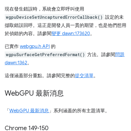
現在發生錯誤時，系統會立即呼叫使用
wgpuDeviceSetUncapturedErrorCallback()
設定的未
擷取錯誤回呼。這正是開發人員一貫的期望，也是他們想用
於偵錯的內容。請參閱
變更 dawn:173620
。
已實作
webgpu.h API
的
wgpuSurfaceGetPreferredFormat()
方法。請參閱
問題
dawn:1362
。
這僅涵蓋部分重點。請參閱完整的
提交清單
。
Web
GPU 最新消息
「
WebGPU 最新消息
」系列涵蓋的所有主題清單。
Chrome 149-150