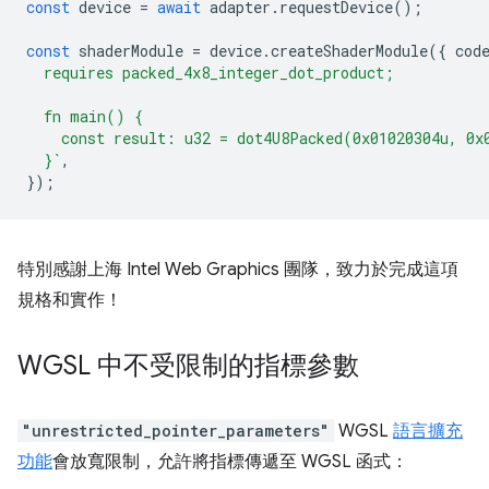
const
device
=
await
adapter
.
requestDevice
();
const
shaderModule
=
device
.
createShaderModule
({
cod
  requires packed_4x8_integer_dot_product;
  fn main() {
    const result: u32 = dot4U8Packed(0x01020304u, 0x
  }`
,
});
特別感謝上海 Intel Web Graphics 團隊，致力於完成這項
規格和實作！
WGSL 中不受限制的指標參數
"unrestricted_pointer_parameters"
WGSL
語言擴充
功能
會放寬限制，允許將指標傳遞至 WGSL 函式：