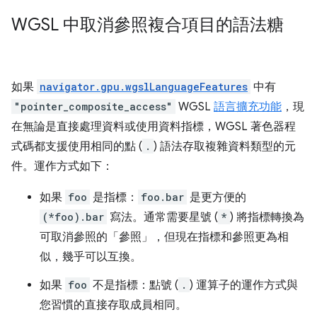
WGSL 中取消參照複合項目的語法糖
如果
navigator.gpu.wgslLanguageFeatures
中有
"pointer_composite_access"
WGSL
語言擴充功能
，現
在無論是直接處理資料或使用資料指標，WGSL 著色器程
式碼都支援使用相同的點 (
.
) 語法存取複雜資料類型的元
件。運作方式如下：
如果
foo
是指標：
foo.bar
是更方便的
(*foo).bar
寫法。通常需要星號 (
*
) 將指標轉換為
可取消參照的「參照」，但現在指標和參照更為相
似，幾乎可以互換。
如果
foo
不是指標：點號 (
.
) 運算子的運作方式與
您習慣的直接存取成員相同。