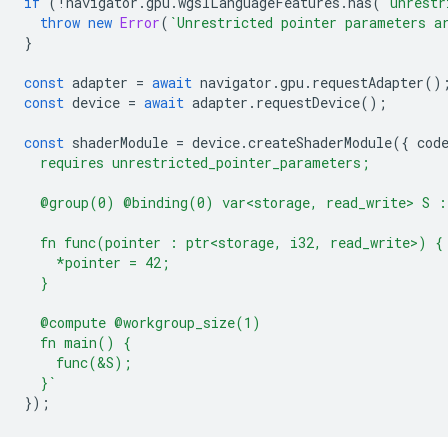
if
(
!
navigator
.
gpu
.
wgslLanguageFeatures
.
has
(
"unrestr
throw
new
Error
(
`Unrestricted pointer parameters a
}
const
adapter
=
await
navigator
.
gpu
.
requestAdapter
()
const
device
=
await
adapter
.
requestDevice
();
const
shaderModule
=
device
.
createShaderModule
({
cod
  requires unrestricted_pointer_parameters;
  @group(0) @binding(0) var<storage, read_write> S :
  fn func(pointer : ptr<storage, i32, read_write>) {
    *pointer = 42;
  }
  @compute @workgroup_size(1)
  fn main() {
    func(&S);
  }`
});