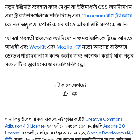
নতুন ইঞ্জিনটি ব্যবহার করে দেখুন যা ইতিমধ্যেই CSS অ্যানিমেশন
এবং ট্রানজিশনগুলিকে শক্তি দিচ্ছে এবং
Chromium বাগ ট্র্যাকারে
কোনও অদ্ভুততা পোস্ট করুন যাতে আমরা এটি সম্পর্কে জানি৷
আমরা পরবর্তী প্রজন্মের অ্যানিমেশন ক্ষমতাগুলিকে ব্লিঙ্কে আনতে
আগ্রহী এবং
WebKit
এবং
Mozilla-এর
মতো অন্যান্য ব্রাউজার
ডেভেলপারদের সাথে কাজ করার জন্য অপেক্ষা করছি যারা নতুন
মডেলটি বাস্তবায়নের জন্য প্রতিশ্রুতিবদ্ধ।
এটি কাজে লেগেছে?
অন্য কিছু উল্লেখ না করা থাকলে, এই পৃষ্ঠার কন্টেন্ট
Creative Commons
Attribution 4.0 License
-এর অধীনে এবং কোডের নমুনাগুলি
Apache 2.0
License
-এর অধীনে লাইসেন্স প্রাপ্ত। আরও জানতে,
Google Developers সাইট
নীতি
দেখুন। Java হল Oracle এবং/অথবা তার অ্যাফিলিয়েট সংস্থার রেজিস্টার্ড