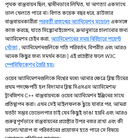
পৃথক বাস্তবায়ন ছিল, স্বাধীনভাবে লিখিত, যা অগত্যা একসাথে
ভাল খেলতে পারে না। বিগত কয়েক বছর ধরে, ব্রাউজার
বাস্তবায়নকারীরা
পরবর্তী প্রজন্মের অ্যানিমেশন মডেলে
একসঙ্গে
কাজ করছে, যাতে সিঙ্ক্রোনাইজেশন, ক্রমানুসারে চালানোর জন্য
অ্যানিমেশন চেইন করা,
অ্যানিমেশনের সময় নির্বিচারে পয়েন্ট
খোঁজা
, অ্যানিমেশনগুলিকে গতি পরিবর্তন, বিপরীত এবং আরও
অনেক কিছুর জন্য সমর্থন করে।] এই প্রচেষ্টার ফলে W3C
স্পেসিফিকেশন তৈরি হয়।
ওয়েব অ্যানিমেশনগুলিকে বিশ্বের মধ্যে আনার ক্ষেত্রে ব্লিঙ্ক টিমের
প্রথম পদক্ষেপটি হল বিদ্যমান ব্লিঙ্ক সিএসএস অ্যানিমেশন/
ট্রানজিশন C++ বাস্তবায়নকে ওয়েব অ্যানিমেশন ইঞ্জিনের সাথে
প্রতিস্থাপন করা। এখন সেই মাইলফলক ছুঁয়ে যাবার পর, আমরা
যতটা সম্ভব ডেভেলপার চাই যেন কিছুই ভাঙা হয়নি এবং আরও
গুরুত্বপূর্ণভাবে বাস্তবায়নের প্রচেষ্টার উপর নজর রাখা এবং কী
ভালো/খারাপ বা পরিবর্তনের প্রয়োজন হতে পারে সে বিষয়ে