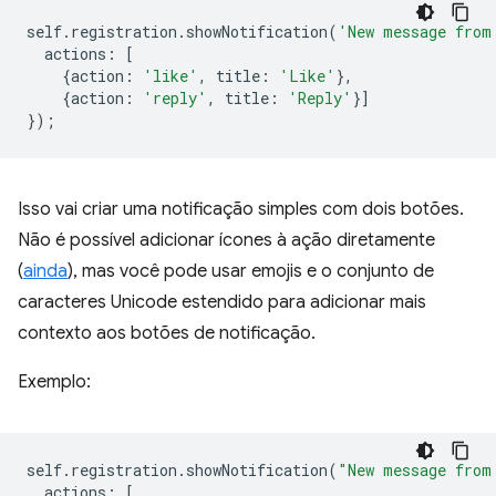
self
.
registration
.
showNotification
(
'New message from
actions
:
[
{
action
:
'like'
,
title
:
'Like'
},
{
action
:
'reply'
,
title
:
'Reply'
}]
});
Isso vai criar uma notificação simples com dois botões.
Não é possível adicionar ícones à ação diretamente
(
ainda
), mas você pode usar emojis e o conjunto de
caracteres Unicode estendido para adicionar mais
contexto aos botões de notificação.
Exemplo:
self
.
registration
.
showNotification
(
"New message from
actions
:
[