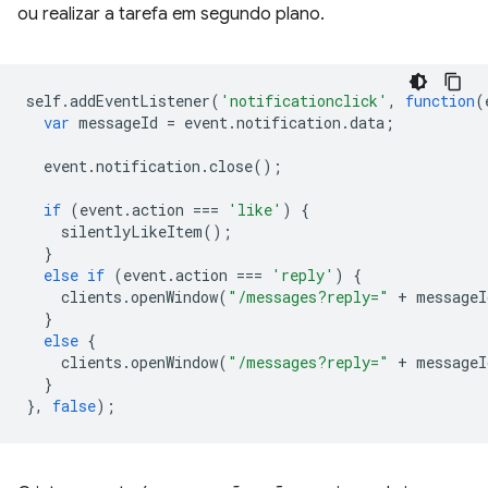
ou realizar a tarefa em segundo plano.
self
.
addEventListener
(
'notificationclick'
,
function
(
var
messageId
=
event
.
notification
.
data
;
event
.
notification
.
close
();
if
(
event
.
action
===
'like'
)
{
silentlyLikeItem
();
}
else
if
(
event
.
action
===
'reply'
)
{
clients
.
openWindow
(
"/messages?reply="
+
messageI
}
else
{
clients
.
openWindow
(
"/messages?reply="
+
messageI
}
},
false
);