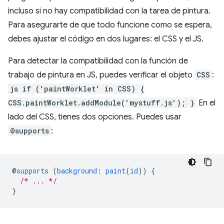
incluso si no hay compatibilidad con la tarea de pintura.
Para asegurarte de que todo funcione como se espera,
debes ajustar el código en dos lugares: el CSS y el JS.
Para detectar la compatibilidad con la función de
trabajo de pintura en JS, puedes verificar el objeto
CSS
:
js if ('paintWorklet' in CSS) {
CSS.paintWorklet.addModule('mystuff.js'); }
En el
lado del CSS, tienes dos opciones. Puedes usar
@supports
:
@
supports
(
background
:
paint
(
id
))
{
/* ... */
}