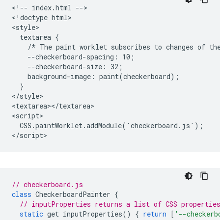
<!-- index.html -->

<!doctype html>

<style>

  textarea {

    /* The paint worklet subscribes to changes of the
    --checkerboard-spacing: 10;

    --checkerboard-size: 32;

    background-image: paint(checkerboard);

  }

</style>

<textarea></textarea>

<script>

  CSS.paintWorklet.addModule('checkerboard.js');

// checkerboard.js
class
CheckerboardPainter
{
// inputProperties returns a list of CSS propertie
static
get
inputProperties
()
{
return
[
'--checkerb