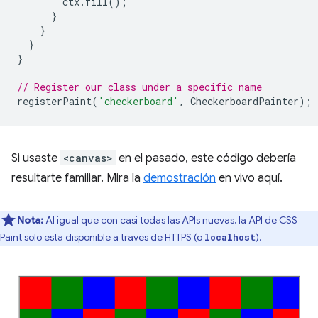
ctx
.
fill
();
}
}
}
}
// Register our class under a specific name
registerPaint
(
'checkerboard'
,
CheckerboardPainter
);
Si usaste
<canvas>
en el pasado, este código debería
resultarte familiar. Mira la
demostración
en vivo aquí.
Nota:
Al igual que con casi todas las APIs nuevas, la API de CSS
Paint solo está disponible a través de HTTPS (o
).
localhost