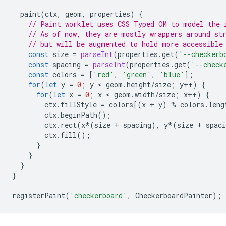
paint
(
ctx
,
geom
,
properties
)
{
// Paint worklet uses CSS Typed OM to model the 
// As of now, they are mostly wrappers around st
// but will be augmented to hold more accessible
const
size
=
parseInt
(
properties
.
get
(
'--checkerb
const
spacing
=
parseInt
(
properties
.
get
(
'--check
const
colors
=
[
'red'
,
'green'
,
'blue'
];
for
(
let
y
=
0
;
y
 < 
geom
.
height
/
size
;
y
++
)
{
for
(
let
x
=
0
;
x
 < 
geom
.
width
/
size
;
x
++
)
{
ctx
.
fillStyle
=
colors
[(
x
+
y
)
%
colors
.
leng
ctx
.
beginPath
();
ctx
.
rect
(
x
*
(
size
+
spacing
),
y
*
(
size
+
spaci
ctx
.
fill
();
}
}
}
}
registerPaint
(
'checkerboard'
,
CheckerboardPainter
);