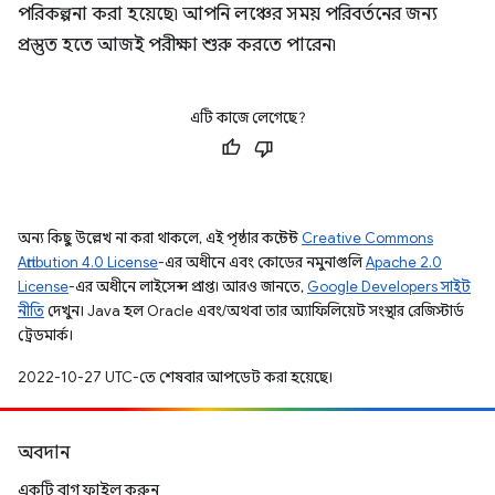
পরিকল্পনা করা হয়েছে৷ আপনি লঞ্চের সময় পরিবর্তনের জন্য
প্রস্তুত হতে আজই পরীক্ষা শুরু করতে পারেন৷
এটি কাজে লেগেছে?
অন্য কিছু উল্লেখ না করা থাকলে, এই পৃষ্ঠার কন্টেন্ট
Creative Commons
Attribution 4.0 License
-এর অধীনে এবং কোডের নমুনাগুলি
Apache 2.0
License
-এর অধীনে লাইসেন্স প্রাপ্ত। আরও জানতে,
Google Developers সাইট
নীতি
দেখুন। Java হল Oracle এবং/অথবা তার অ্যাফিলিয়েট সংস্থার রেজিস্টার্ড
ট্রেডমার্ক।
2022-10-27 UTC-তে শেষবার আপডেট করা হয়েছে।
অবদান
একটি বাগ ফাইল করুন