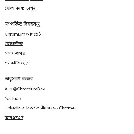
খোলা সমস্যা দেখুন
সম্পর্কিত বিষয়বস্তু
Chromium আপডেট
কেস স্টাডিজ
সংরক্ষণাগার
পডকাস্ট এবং শো
অনুসরণ করুন
X-এ @ChromiumDev
YouTube
LinkedIn-এ বিকাশকারীদের জন্য Chrome
আরএসএস