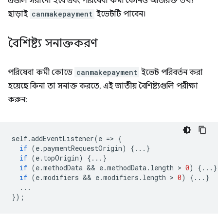
এগুলি সরানো হবে এবং পরিষেবা কর্মী কোনও অতিরিক্ত তথ্য
ছাড়াই
canmakepayment
ইভেন্টটি পাবেন।
বৈশিষ্ট্য সনাক্তকরণ
পরিষেবা কর্মী কোডে
canmakepayment
ইভেন্ট পরিবর্তন করা
হয়েছে কিনা তা সনাক্ত করতে, এই জাতীয় বৈশিষ্ট্যগুলি পরীক্ষা
করুন:
self
.
addEventListener
(
e
=
>
{
if
(
e
.
paymentRequestOrigin
)
{...}
if
(
e
.
topOrigin
)
{...}
if
(
e
.
methodData
 && 
e
.
methodData
.
length
 > 
0
)
{...}
if
(
e
.
modifiers
 && 
e
.
modifiers
.
length
 > 
0
)
{...}
...
});