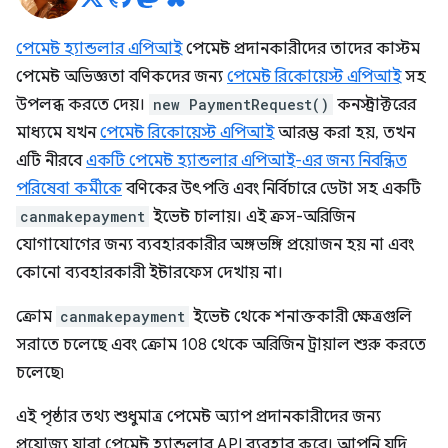
পেমেন্ট হ্যান্ডলার এপিআই
পেমেন্ট প্রদানকারীদের তাদের কাস্টম
পেমেন্ট অভিজ্ঞতা বণিকদের জন্য
পেমেন্ট রিকোয়েস্ট এপিআই
সহ
উপলব্ধ করতে দেয়।
new PaymentRequest()
কনস্ট্রাক্টরের
মাধ্যমে যখন
পেমেন্ট রিকোয়েস্ট এপিআই
আরম্ভ করা হয়, তখন
এটি নীরবে
একটি পেমেন্ট হ্যান্ডলার এপিআই-এর জন্য নিবন্ধিত
পরিষেবা কর্মীকে
বণিকের উৎপত্তি এবং নির্বিচারে ডেটা সহ একটি
canmakepayment
ইভেন্ট চালায়। এই ক্রস-অরিজিন
যোগাযোগের জন্য ব্যবহারকারীর অঙ্গভঙ্গি প্রয়োজন হয় না এবং
কোনো ব্যবহারকারী ইন্টারফেস দেখায় না।
ক্রোম
canmakepayment
ইভেন্ট থেকে শনাক্তকারী ক্ষেত্রগুলি
সরাতে চলেছে এবং ক্রোম 108 থেকে অরিজিন ট্রায়াল শুরু করতে
চলেছে৷
এই পৃষ্ঠার তথ্য শুধুমাত্র পেমেন্ট অ্যাপ প্রদানকারীদের জন্য
প্রযোজ্য যারা পেমেন্ট হ্যান্ডলার API ব্যবহার করে। আপনি যদি