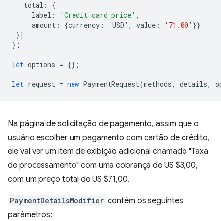
total
:
{
label
:
'Credit card price'
,
amount
:
{
currency
:
‘
USD
’
,
value
:
‘
71.00
’
}}
}]
};
let
options
=
{};
let
request
=
new
PaymentRequest
(
methods
,
details
,
o
Na página de solicitação de pagamento, assim que o
usuário escolher um pagamento com cartão de crédito,
ele vai ver um item de exibição adicional chamado "Taxa
de processamento" com uma cobrança de US $3,00,
com um preço total de US $71,00.
PaymentDetailsModifier
contém os seguintes
parâmetros: