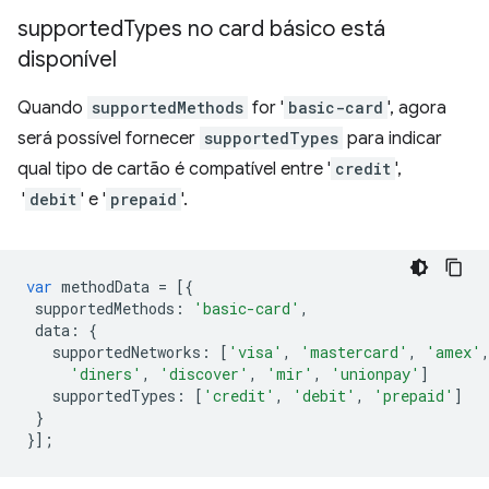
supported
Types no card básico está
disponível
Quando
supportedMethods
for '
basic-card
', agora
será possível fornecer
supportedTypes
para indicar
qual tipo de cartão é compatível entre '
credit
',
'
debit
' e '
prepaid
'.
var
methodData
=
[{
supportedMethods
:
'basic-card'
,
data
:
{
supportedNetworks
:
[
'visa'
,
'mastercard'
,
'amex'
'diners'
,
'discover'
,
'mir'
,
'unionpay'
]
supportedTypes
:
[
'credit'
,
'debit'
,
'prepaid'
]
}
}];