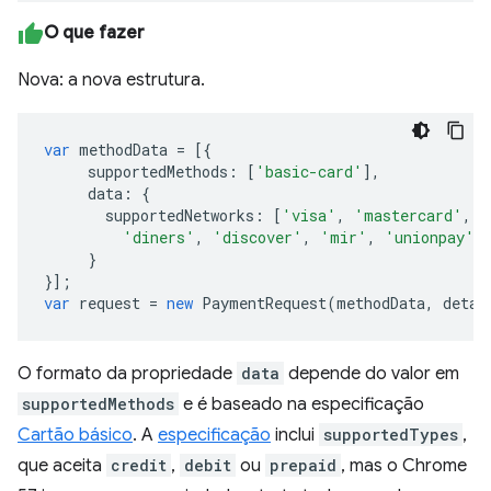
O que fazer
Nova: a nova estrutura.
var
methodData
=
[{
supportedMethods
:
[
'basic-card'
],
data
:
{
supportedNetworks
:
[
'visa'
,
'mastercard'
,
'
'diners'
,
'discover'
,
'mir'
,
'unionpay'
]
}
}];
var
request
=
new
PaymentRequest
(
methodData
,
detai
O formato da propriedade
data
depende do valor em
supportedMethods
e é baseado na especificação
Cartão básico
. A
especificação
inclui
supportedTypes
,
que aceita
credit
,
debit
ou
prepaid
, mas o Chrome