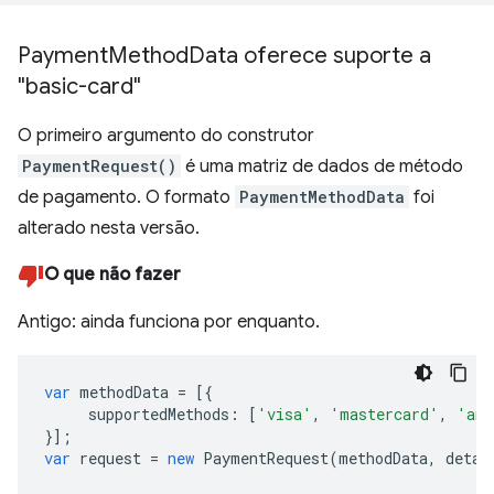
Payment
Method
Data oferece suporte a
"basic-card"
O primeiro argumento do construtor
PaymentRequest()
é uma matriz de dados de método
de pagamento. O formato
PaymentMethodData
foi
alterado nesta versão.
O que não fazer
Antigo: ainda funciona por enquanto.
var
methodData
=
[{
supportedMethods
:
[
'visa'
,
'mastercard'
,
'ame
}];
var
request
=
new
PaymentRequest
(
methodData
,
detai