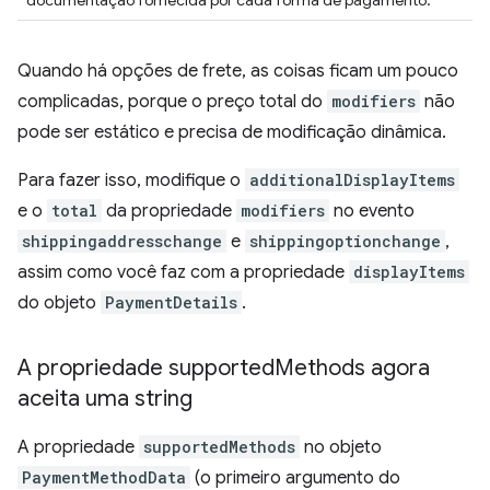
documentação fornecida por cada forma de pagamento.
Quando há opções de frete, as coisas ficam um pouco
complicadas, porque o preço total do
modifiers
não
pode ser estático e precisa de modificação dinâmica.
Para fazer isso, modifique o
additionalDisplayItems
e o
total
da propriedade
modifiers
no evento
shippingaddresschange
e
shippingoptionchange
,
assim como você faz com a propriedade
displayItems
do objeto
PaymentDetails
.
A propriedade supported
Methods agora
aceita uma string
A propriedade
supportedMethods
no objeto
PaymentMethodData
(o primeiro argumento do