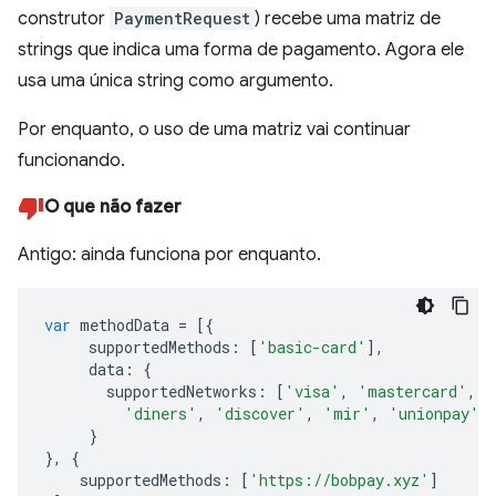
construtor
PaymentRequest
) recebe uma matriz de
strings que indica uma forma de pagamento. Agora ele
usa uma única string como argumento.
Por enquanto, o uso de uma matriz vai continuar
funcionando.
O que não fazer
Antigo: ainda funciona por enquanto.
var
methodData
=
[{
supportedMethods
:
[
'basic-card'
],
data
:
{
supportedNetworks
:
[
'visa'
,
'mastercard'
,
'
'diners'
,
'discover'
,
'mir'
,
'unionpay'
]
}
},
{
supportedMethods
:
[
'https://bobpay.xyz'
]