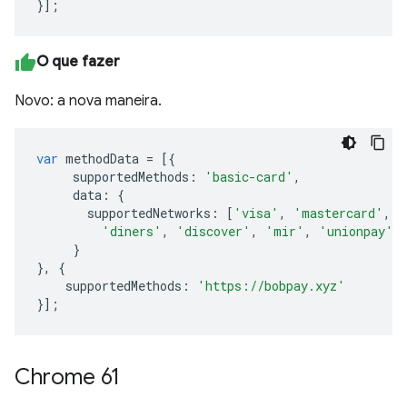
}];
O que fazer
Novo: a nova maneira.
var
methodData
=
[{
supportedMethods
:
'basic-card'
,
data
:
{
supportedNetworks
:
[
'visa'
,
'mastercard'
,
'
'diners'
,
'discover'
,
'mir'
,
'unionpay'
]
}
},
{
supportedMethods
:
'https://bobpay.xyz'
}];
Chrome 61