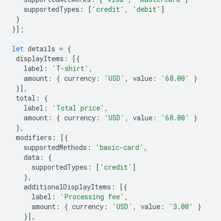
supportedTypes
:
[
'credit'
,
'debit'
]
}
}];
let
details
=
{
displayItems
:
[{
label
:
'T-shirt'
,
amount
:
{
currency
:
'USD'
,
value
:
'68.00'
}
}],
total
:
{
label
:
'Total price'
,
amount
:
{
currency
:
'USD'
,
value
:
'68.00'
}
},
modifiers
:
[{
supportedMethods
:
'basic-card'
,
data
:
{
supportedTypes
:
[
'credit'
]
},
additionalDisplayItems
:
[{
label
:
'Processing fee'
,
amount
:
{
currency
:
'USD'
,
value
:
'3.00'
}
}],