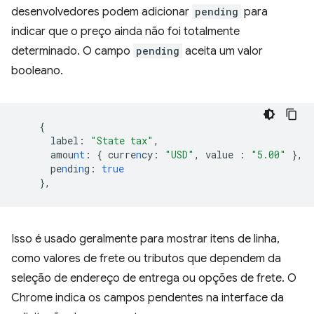
desenvolvedores podem adicionar
pending
para
indicar que o preço ainda não foi totalmente
determinado. O campo
pending
aceita um valor
booleano.
{
 label
:
"State tax"
,
 amou
nt
:
{
curre
n
cy
:
"USD"
,
value
:
"5.00"
},
 pe
n
di
n
g
:
true
},
Isso é usado geralmente para mostrar itens de linha,
como valores de frete ou tributos que dependem da
seleção de endereço de entrega ou opções de frete. O
Chrome indica os campos pendentes na interface da