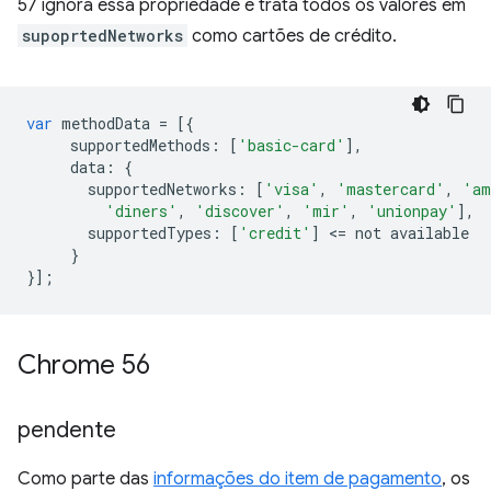
57 ignora essa propriedade e trata todos os valores em
supoprtedNetworks
como cartões de crédito.
var
methodData
=
[{
supportedMethods
:
[
'basic-card'
],
data
:
{
supportedNetworks
:
[
'visa'
,
'mastercard'
,
'am
'diners'
,
'discover'
,
'mir'
,
'unionpay'
],
supportedTypes
:
[
'credit'
]
<
=
not
available
}
}];
Chrome 56
pendente
Como parte das
informações do item de pagamento
, os