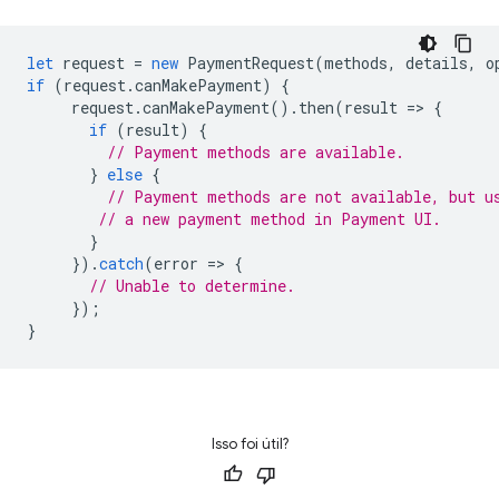
let
request
=
new
PaymentRequest
(
methods
,
details
,
o
if
(
request
.
canMakePayment
)
{
request
.
canMakePayment
().
then
(
result
=
>
{
if
(
result
)
{
// Payment methods are available.
}
else
{
// Payment methods are not available, but u
// a new payment method in Payment UI.
}
}).
catch
(
error
=
>
{
// Unable to determine.
});
}
Isso foi útil?