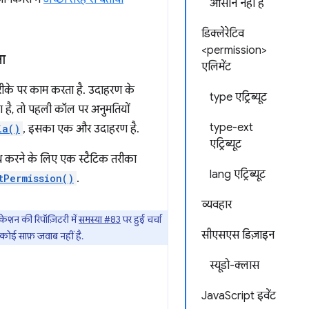
आसान नहीं है
डिक्लेरेटिव
<permission>
ा
एलिमेंट
रीके पर काम करता है. उदाहरण के
type एट्रिब्यूट
है, तो पहली कॉल पर अनुमतियों
type-ext
ia()
, इसका एक और उदाहरण है.
एट्रिब्यूट
ध करने के लिए एक स्टैटिक तरीका
lang एट्रिब्यूट
tPermission()
.
व्यवहार
केशन की रिपॉज़िटरी में
समस्या #83
पर हुई चर्चा
सीएसएस डिज़ाइन
ा कोई साफ़ जवाब नहीं है.
स्यूडो-क्लास
JavaScript इवेंट