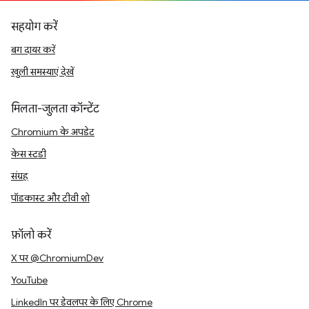
सहयोग करें
बग दायर करें
खुली समस्याएं देखें
मिलता-जुलता कॉन्टेंट
Chromium के अपडेट
केस स्टडी
संग्रह
पॉडकास्ट और टीवी शो
फ़ॉलो करें
X पर @ChromiumDev
YouTube
LinkedIn पर डेवलपर के लिए Chrome