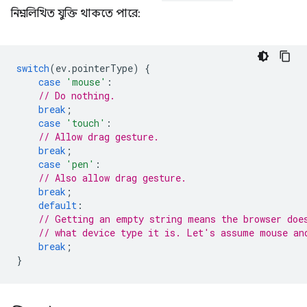
নিম্নলিখিত যুক্তি থাকতে পারে:
switch
(
ev
.
pointerType
)
{
case
'mouse'
:
// Do nothing.
break
;
case
'touch'
:
// Allow drag gesture.
break
;
case
'pen'
:
// Also allow drag gesture.
break
;
default
:
// Getting an empty string means the browser doe
// what device type it is. Let's assume mouse an
break
;
}