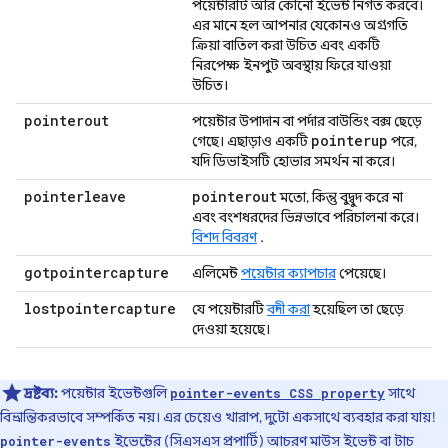
পয়েন্টারটি আর কোনো ইভেন্ট নির্গত করবে।
এর মানে হল আপনার যেকোনও অগ্রগতি
ক্রিয়া বাতিল করা উচিত এবং একটি
নিরপেক্ষ ইনপুট অবস্থায় ফিরে যাওয়া
উচিত।
pointerout
পয়েন্টার উপাদান বা পর্দার বাউন্ডিং বক্স ছেড়ে
pointerup
গেছে। এছাড়াও একটি
পরে,
যদি ডিভাইসটি হোভার সমর্থন না করে।
pointerleave
pointerout
মতো, কিন্তু বুদ্বুদ করে না
এবং বংশধরদের ভিন্নভাবে পরিচালনা করে।
বিশদ বিবরণ
.
gotpointercapture
এলিমেন্ট
পয়েন্টার ক্যাপচার
পেয়েছে।
lostpointercapture
যে পয়েন্টারটি
বন্দী করা
হয়েছিল তা ছেড়ে
দেওয়া হয়েছে।
দ্রষ্টব্য:
পয়েন্টার ইভেন্টগুলি
সাথে
pointer-events CSS property
বিভ্রান্তিকরভাবে সম্পর্কিত নয়। এর চেয়েও খারাপ, দুটো একসাথে ব্যবহার করা যায়!
ইভেন্টের (সিএসএস প্রপার্টি) আচরণ মাউস ইভেন্ট বা টাচ
pointer-events