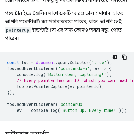
তৈরি করছেন এবং সবকিছু সুন্দর এবং বিচ্ছিন্ন রাখার চেষ্টা করছেন।
পয়েন্টার ইভেন্টগুলির সাথে একটি আরও ভাল সমাধান আসে:
আপনি পয়েন্টারটি ক্যাপচার করতে পারেন, যাতে আপনি সেই
pointerup
ইভেন্টটি (বা এর অন্য কোনও অধরা বন্ধু) পেতে
পারেন।
const
foo
=
document
.
querySelector
(
'#foo'
);
foo
.
addEventListener
(
'pointerdown'
,
ev
=
>
{
console
.
log
(
'Button down, capturing!'
);
// Every pointer has an ID, which you can read f
foo
.
setPointerCapture
(
ev
.
pointerId
);
});
foo
.
addEventListener
(
'pointerup'
,
ev
=
>
console
.
log
(
'Button up. Every time!'
));