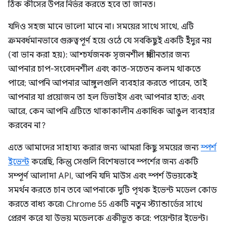
ঠিক কীসের উপর নির্ভর করতে হবে তা জানত।
যদিও সহজ মানে ভালো মানে না। সময়ের সাথে সাথে, এটি
ক্রমবর্ধমানভাবে গুরুত্বপূর্ণ হয়ে ওঠে যে সবকিছুই একটি ইঁদুর নয়
(বা ভান করা হয়): আশ্চর্যজনক সৃজনশীল স্বাধীনতার জন্য
আপনার চাপ-সংবেদনশীল এবং কাত-সচেতন কলম থাকতে
পারে; আপনি আপনার আঙ্গুলগুলি ব্যবহার করতে পারেন, তাই
আপনার যা প্রয়োজন তা হল ডিভাইস এবং আপনার হাত; এবং
আরে, কেন আপনি এটিতে থাকাকালীন একাধিক আঙুল ব্যবহার
করবেন না?
এতে আমাদের সাহায্য করার জন্য আমরা কিছু সময়ের জন্য
স্পর্শ
ইভেন্ট
করেছি, কিন্তু সেগুলি বিশেষভাবে স্পর্শের জন্য একটি
সম্পূর্ণ আলাদা API, আপনি যদি মাউস এবং স্পর্শ উভয়কেই
সমর্থন করতে চান তবে আপনাকে দুটি পৃথক ইভেন্ট মডেল কোড
করতে বাধ্য করে৷ Chrome 55 একটি নতুন স্ট্যান্ডার্ডের সাথে
প্রেরণ করে যা উভয় মডেলকে একীভূত করে: পয়েন্টার ইভেন্ট।