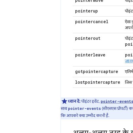
pointermove
पॉइं
pointerup
पॉइंट
pointercancel
ऐसा 
अपनी 
pointerout
पॉइंट
poi
pointerleave
poi
जानक
gotpointercapture
एलिम
lostpointercapture
जिस 
ध्यान दें:
पॉइंटर इवेंट,
pointer-event
साथ
(सीएसएस प्रॉपर्टी) क
pointer-events
कि आपको क्या उम्मीद करनी है.