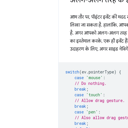
अलग-अलग तरह के इ
आम तौर पर, पॉइंटर इवेंट की मदद
लिखा जा सकता है. हालांकि, आपको इ
है. अगर आपको अलग-अलग तरह के
का इस्तेमाल करके, एक ही इवेंट 
उदाहरण के लिए, अगर साइड नेविगे
switch
(
ev
.
pointerType
)
{
case
'mouse'
:
// Do nothing.
break
;
case
'touch'
:
// Allow drag gesture.
break
;
case
'pen'
:
// Also allow drag gest
break
;