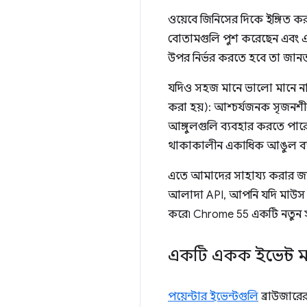
ওয়েবে জিনিসের দিকে ইঙ্গি
বোতামগুলি পুশ করেছেন এবং এ
উপর নির্ভর করতে হবে তা জান
যদিও সহজ মানে ভালো মানে না। স
করা হয়): আশ্চর্যজনক সৃজন
আঙ্গুলগুলি ব্যবহার করতে পা
থাকাকালীন একাধিক আঙুল ব্
এতে আমাদের সাহায্য করার জন
আলাদা API, আপনি যদি মাউস এ
করে৷ Chrome 55 একটি নতুন স্ট
একটি একক ইভেন্ট 
পয়েন্টার ইভেন্টগুলি
ব্রাউজারে