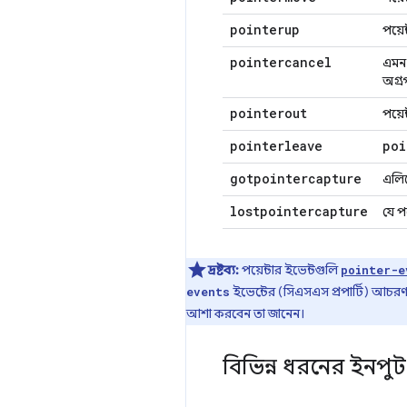
pointerup
পয়েন
pointercancel
এমন 
অগ্র
pointerout
পয়ে
pointerleave
poi
gotpointercapture
এলিম
lostpointercapture
যে পয
দ্রষ্টব্য:
পয়েন্টার ইভেন্টগুলি
pointer-e
ইভেন্টের (সিএসএস প্রপার্টি) আচরণ
events
আশা করবেন তা জানেন।
বিভিন্ন ধরনের ইনপুট