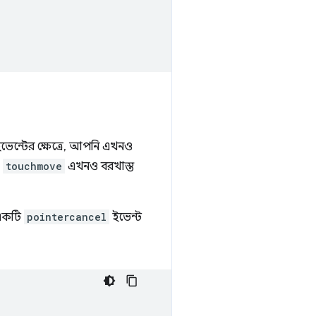
াচ ইভেন্টের ক্ষেত্রে, আপনি এখনও
়
touchmove
এখনও বরখাস্ত
 একটি
pointercancel
ইভেন্ট