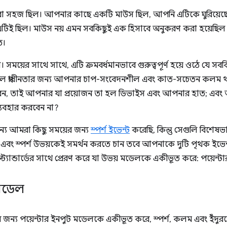
ত করা সহজ ছিল। আপনার কাছে একটি মাউস ছিল, আপনি এটিকে ঘুরিয
টিই ছিল। মাউস নয় এমন সবকিছুই এক হিসাবে অনুকরণ করা হয়েছিল
ত।
ময়ের সাথে সাথে, এটি ক্রমবর্ধমানভাবে গুরুত্বপূর্ণ হয়ে ওঠে যে সবক
শীল স্বাধীনতার জন্য আপনার চাপ-সংবেদনশীল এবং কাত-সচেতন কল
রেন, তাই আপনার যা প্রয়োজন তা হল ডিভাইস এবং আপনার হাত; এব
যবহার করবেন না?
্য আমরা কিছু সময়ের জন্য
স্পর্শ ইভেন্ট
করেছি, কিন্তু সেগুলি বিশেষভাব
বং স্পর্শ উভয়কেই সমর্থন করতে চান তবে আপনাকে দুটি পৃথক ইভে
্যান্ডার্ডের সাথে প্রেরণ করে যা উভয় মডেলকে একীভূত করে: পয়েন্টা
মডেল
র জন্য পয়েন্টার ইনপুট মডেলকে একীভূত করে, স্পর্শ, কলম এবং ইঁদ