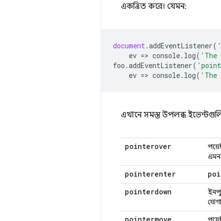
একত্রিত করে। যেমন:
document
.
addEventListener
(
ev
=
>
console
.
log
(
'The 
foo
.
addEventListener
(
'point
ev
=
>
console
.
log
(
'The 
এখানে সমস্ত উপলব্ধ ইভেন্টগু
pointerover
পয়ে
এমন
pointerenter
poi
pointerdown
ইনপু
যোগা
pointermove
পয়েন