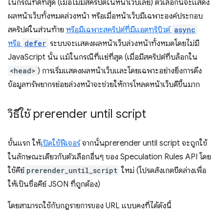
ในกรณีที่ดีที่สุด (เมื่อไม่มีสคริปต์ในหน้าเว็บเลย) ตัวเลือกนี้จะแสดง
ผลหน้าเว็บทั้งหมดล่วงหน้า หรือเมื่อหน้าเว็บมีเฉพาะองค์ประกอบ
สคริปต์ในส่วนท้าย
หรือมีเฉพาะสคริปต์ที่มีแอตทริบิวต์
async
หรือ
defer
ระบบจะแสดงผลหน้าเว็บล่วงหน้าทั้งหมดโดยไม่มี
JavaScript นั้น แม้ในกรณีที่แย่ที่สุด (เมื่อมีสคริปต์ที่บล็อกใน
<head>
) การเริ่มแสดงผลหน้าเว็บและโดยเฉพาะอย่างยิ่งการดึง
ข้อมูลทรัพยากรย่อยล่วงหน้าจะช่วยให้การโหลดหน้าเว็บดีขึ้นมาก
วิธีใช้
prerender until script
ขั้นแรก ให้
เปิดใช้ฟีเจอร์
จากนั้น
prerender until script
จะถูกใช้
ในลักษณะเดียวกับตัวเลือกอื่นๆ ของ Speculation Rules API โดย
ใช้คีย์
prerender_until_script
ใหม่ (โปรดสังเกตขีดล่างเพื่อ
ให้เป็นชื่อคีย์ JSON ที่ถูกต้อง)
โดยสามารถใช้กับกฎรายการของ URL แบบคงที่ได้ดังนี้