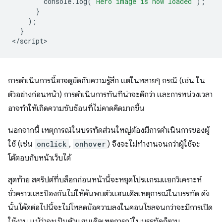
console
.
log
(
'Hero image is now loaded'
);
}
);
}
<
/script
การดำเนินการนี้อาจดูขัดกับความรู้สึก แต่ในหลายๆ กรณี (เช่น ใน
ตัวอย่างก่อนหน้า) การดำเนินการทันทีน่าจะดีกว่า และการหน่วงเวลา
อาจทำให้เกิดความซับซ้อนที่ไม่คาดคิดมากขึ้น
นอกจากนี้ เหตุการณ์ในบรรทัดส่วนใหญ่ต้องมีการดำเนินการของผู้
ใช้ (เช่น
onclick
,
onhover
) จึงจะไม่ทำงานจนกว่าผู้ใช้จะ
โต้ตอบกับหน้าเว็บได้
สุดท้าย สคริปต์ที่บล็อกก่อนหน้านี้จะหยุดโปรแกรมแยกวิเคราะห์
ชั่วคราวและป้องกันไม่ให้ค้นพบตัวแฮนเดิลเหตุการณ์ในบรรทัด ดัง
นั้นโค้ดต่อไปนี้จะไม่โหลดข้อความลงในคอนโซลจนกว่าจะมีการเปิด
ใช้งาน แม้ว่าจะเป็นตัวแฮนเดิลเหตุการณ์ในบรรทัดก็ตาม