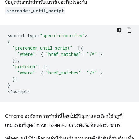
ข้อมูลล่วงหน้าสำหรับเบราว์เซอร์ที่ไม่รองรับ
prerender_until_script
<
script
type
=
"speculationrules"
{
"prerender_until_script"
:
[{
"where"
:
{
"href_matches"
:
"/*"
}
}],
"prefetch"
:
[{
"where"
:
{
"href_matches"
:
"/*"
}
}]
}
<
/script
Chrome จะจัดการการทำซ้ำนี้โดยไม่มีปัญหาและเรียกใช้กฎที่
เหมาะสมที่สุดสำหรับการตั้งค่าความกระตือรือร้นแต่ละรายการ
หรือคุณจะใช้ตัวเลือกเหล่านี้กับระดับความกระตือรือร้นที่ต่างกัน เพื่อ