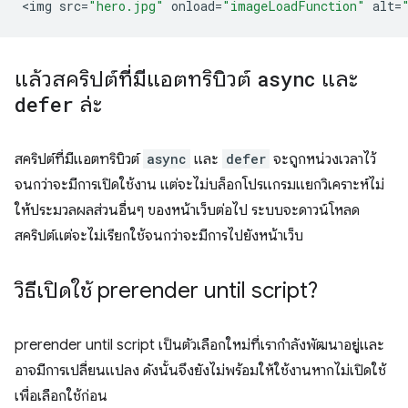
<
img
src
=
"hero.jpg"
onload
=
"imageLoadFunction"
alt
=
แล้วสคริปต์ที่มีแอตทริบิวต์
async
และ
defer
ล่ะ
สคริปต์ที่มีแอตทริบิวต์
async
และ
defer
จะถูกหน่วงเวลาไว้
จนกว่าจะมีการเปิดใช้งาน แต่จะไม่บล็อกโปรแกรมแยกวิเคราะห์ไม่
ให้ประมวลผลส่วนอื่นๆ ของหน้าเว็บต่อไป ระบบจะดาวน์โหลด
สคริปต์แต่จะไม่เรียกใช้จนกว่าจะมีการไปยังหน้าเว็บ
วิธีเปิดใช้
prerender until script
?
prerender until script
เป็นตัวเลือกใหม่ที่เรากำลังพัฒนาอยู่และ
อาจมีการเปลี่ยนแปลง ดังนั้นจึงยังไม่พร้อมให้ใช้งานหากไม่เปิดใช้
เพื่อเลือกใช้ก่อน