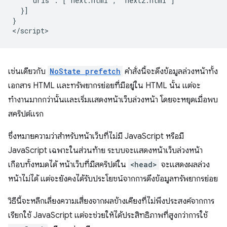
    "urls": ["next.html", "next2.html"]

  }]

}

เช่นเดียวกับ
NoState prefetch
คำสั่งนี้จะดึงข้อมูลล่วงหน้าทั้ง
เอกสาร HTML และทรัพยากรย่อยที่มีอยู่ใน HTML นั้น แต่จะ
ทำงานมากกว่านั้นและเริ่มแสดงหน้าเว็บล่วงหน้า โดยจะหยุดเมื่อพบ
สคริปต์แรก
ซึ่งหมายความว่าสำหรับหน้าเว็บที่ไม่มี JavaScript หรือมี
JavaScript เฉพาะในส่วนท้าย ระบบจะแสดงหน้าเว็บล่วงหน้า
เกือบทั้งหมดได้ หน้าเว็บที่มีสคริปต์ใน
<head>
จะแสดงผลล่วง
หน้าไม่ได้ แต่จะยังคงได้รับประโยชน์จากการดึงข้อมูลทรัพยากรย่อย
วิธีนี้จะหลีกเลี่ยงความเสี่ยงจากผลข้างเคียงที่ไม่พึงประสงค์จากการ
เรียกใช้ JavaScript แต่จะช่วยให้ได้ประสิทธิภาพที่สูงกว่าการใช้