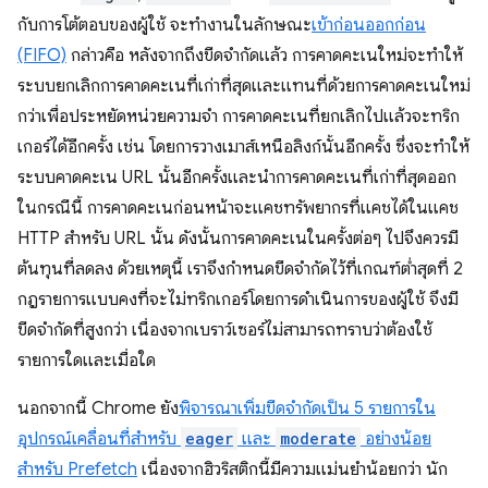
กับการโต้ตอบของผู้ใช้ จะทำงานในลักษณะ
เข้าก่อนออกก่อน
(FIFO)
กล่าวคือ หลังจากถึงขีดจำกัดแล้ว การคาดคะเนใหม่จะทำให้
ระบบยกเลิกการคาดคะเนที่เก่าที่สุดและแทนที่ด้วยการคาดคะเนใหม่
กว่าเพื่อประหยัดหน่วยความจำ การคาดคะเนที่ยกเลิกไปแล้วจะทริก
เกอร์ได้อีกครั้ง เช่น โดยการวางเมาส์เหนือลิงก์นั้นอีกครั้ง ซึ่งจะทำให้
ระบบคาดคะเน URL นั้นอีกครั้งและนำการคาดคะเนที่เก่าที่สุดออก
ในกรณีนี้ การคาดคะเนก่อนหน้าจะแคชทรัพยากรที่แคชได้ในแคช
HTTP สำหรับ URL นั้น ดังนั้นการคาดคะเนในครั้งต่อๆ ไปจึงควรมี
ต้นทุนที่ลดลง ด้วยเหตุนี้ เราจึงกำหนดขีดจำกัดไว้ที่เกณฑ์ต่ำสุดที่ 2
กฎรายการแบบคงที่จะไม่ทริกเกอร์โดยการดำเนินการของผู้ใช้ จึงมี
ขีดจำกัดที่สูงกว่า เนื่องจากเบราว์เซอร์ไม่สามารถทราบว่าต้องใช้
รายการใดและเมื่อใด
นอกจากนี้ Chrome ยัง
พิจารณาเพิ่มขีดจำกัดเป็น 5 รายการใน
อุปกรณ์เคลื่อนที่สำหรับ
eager
และ
moderate
อย่างน้อย
สำหรับ Prefetch
เนื่องจากฮิวริสติกนี้มีความแม่นยำน้อยกว่า นัก