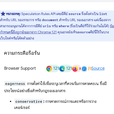
หมายเหตุ:
Speculation Rules API เคยมีคีย์
ซึ่งตั้งค่าเป็น
source
list
สำหรับ URL ของรายการ หรือ
สำหรับ URL ของเอกสาร แต่เนื่องจาก
document
สามารถอนุมานได้จากการมีคีย์
หรือ
(ซึ่งเป็นคีย์ที่ใช้ร่วมกันไม่ได้)
ข้อ
urls
where
กำหนดนี้จึงถูกนำออกจาก Chrome 121
คุณอาจยังเห็น
คีย์นี้ใช้ในบาง
source
เว็บไซต์หรือโค้ดตัวอย่าง
ความกระตือรือร้น
121
121
x
Browser Support
Source
eagerness
การตั้งค่าใช้เพื่อระบุเวลาที่ควรเริ่มการคาดคะเน ซึ่งมี
ประโยชน์อย่างยิ่งสำหรับกฎของเอกสาร
conservative
:
การคาดการณ์การแตะหรือการวาง
เคอร์เซอร์