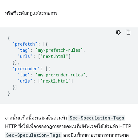
หรือที่ระดับกฎแต่ละรายการ
{
"prefetch"
:
[{
"tag"
:
"my-prefetch-rules"
,
"urls"
:
[
"next.html"
]
}],
"prerender"
:
[{
"tag"
:
"my-prerender-rules"
,
"urls"
:
[
"next2.html"
]
}]
}
จากนั้นแท็กนี้จะแสดงในส่วนหัว
Sec-Speculation-Tags
HTTP ซึ่งใช้เพื่อกรองกฎการคาดคะเนที่เซิร์ฟเวอร์ได้ ส่วนหัว HTTP
Sec-Speculation-Tags
อาจมีแท็กหลายรายการหากการคาด