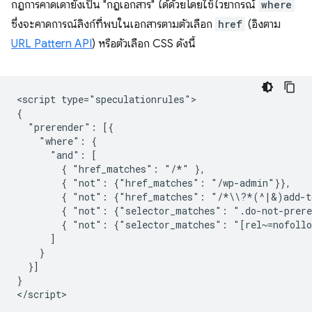
กฎการคาดเดายังเป็น "กฎเอกสาร" ได้ด้วยโดยใช้ไวยากรณ์
where
ซึ่งจะคาดการณ์ลิงก์ที่พบในเอกสารตามตัวเลือก
href
(อิงตาม
URL Pattern API
) หรือตัวเลือก CSS ดังนี้
<script type="speculationrules">

{

  "prerender": [{

    "where": {

      "and": [

        { "href_matches": "/*" },

        { "not": {"href_matches": "/wp-admin"}},

        { "not": {"href_matches": "/*\\?*(^|&)add-to
        { "not": {"selector_matches": ".do-not-prere
        { "not": {"selector_matches": "[rel~=nofollo
      ]

    }

  }]

}
