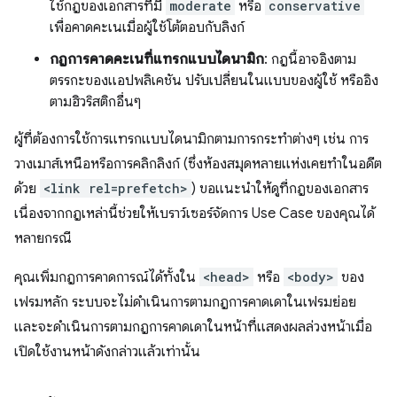
ใช้กฎของเอกสารที่มี
moderate
หรือ
conservative
เพื่อคาดคะเนเมื่อผู้ใช้โต้ตอบกับลิงก์
กฎการคาดคะเนที่แทรกแบบไดนามิก
: กฎนี้อาจอิงตาม
ตรรกะของแอปพลิเคชัน ปรับเปลี่ยนในแบบของผู้ใช้ หรืออิง
ตามฮิวริสติกอื่นๆ
ผู้ที่ต้องการใช้การแทรกแบบไดนามิกตามการกระทำต่างๆ เช่น การ
วางเมาส์เหนือหรือการคลิกลิงก์ (ซึ่งห้องสมุดหลายแห่งเคยทำในอดีต
ด้วย
<link rel=prefetch>
) ขอแนะนำให้ดูที่กฎของเอกสาร
เนื่องจากกฎเหล่านี้ช่วยให้เบราว์เซอร์จัดการ Use Case ของคุณได้
หลายกรณี
คุณเพิ่มกฎการคาดการณ์ได้ทั้งใน
<head>
หรือ
<body>
ของ
เฟรมหลัก ระบบจะไม่ดำเนินการตามกฎการคาดเดาในเฟรมย่อย
และจะดำเนินการตามกฎการคาดเดาในหน้าที่แสดงผลล่วงหน้าเมื่อ
เปิดใช้งานหน้าดังกล่าวแล้วเท่านั้น