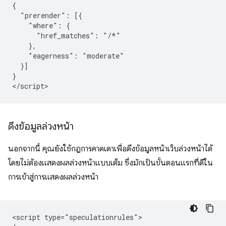
{

  "prerender": [{

    "where": {

      "href_matches": "/*"

    },

    "eagerness": "moderate"

  }]

}

ดึงข้อมูลล่วงหน้า
นอกจากนี้ คุณยังใช้กฎการคาดเดาเพื่อดึงข้อมูลหน้าเว็บล่วงหน้าได้
โดยไม่ต้องแสดงผลล่วงหน้าแบบเต็ม ซึ่งมักเป็นขั้นตอนแรกที่ดีใน
การเข้าสู่การแสดงผลล่วงหน้า
<script type="speculationrules">
