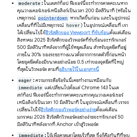
moderate
:
ในเดสก์ท็อป ฟีเจอร์นี้จะทำการคาดคะเนหาก
คุณวางเคอร์เซอร์เหนือลิงก์เป็นเวลา 200 มิลลิวินาที (หรือใน
เหตุการณ์
pointerdown
หากเกิดขึ้นก่อน และในอุปกรณ์
เคลื่อนที่ที่ไม่มีเหตุการณ์
hover
) ในอุปกรณ์เคลื่อนที่ เรา
ได้เปลี่ยนไปใช้
ฮิวริสติกของ Viewport ที่ซับซ้อน
ตั้งแต่เดือน
สิงหาคม 2025 ฮิวริสติกของวิวพอร์ตที่ซับซ้อนจะทริกเกอร์
500 มิลลิวินาทีหลังจากที่ผู้ใช้หยุดเลื่อน สำหรับจุดยึดที่อยู่
ภายใน 30% ของระยะทางแนวตั้งจากการกดตัวชี้ก่อนหน้า
โดยจุดยึดต้องมีขนาดอย่างน้อย 0.5 เท่าของจุดยึดที่ใหญ่
ที่สุดในวิวพอร์ต ตามที่
อธิบายไว้ในเอกสารนี้
eager
:
ความกระตือรือร้นนี้เคยทำงานเหมือนกับ
immediate
แต่เปลี่ยนไปตั้งแต่ Chrome 143 ในเด
สก์ท็อป ฟีเจอร์นี้จะทำการคาดคะเนหากคุณวางเคอร์เซอร์
เหนือลิงก์เป็นเวลา 10 มิลลิวินาที ในอุปกรณ์เคลื่อนที่ เราจะ
เปลี่ยนไปใช้
ฮิวริสติกของวิวพอร์ตอย่างง่าย
ตั้งแต่เดือน
มกราคม 2026 ฮิวริสติกวิวพอร์ตอย่างง่ายจะทริกเกอร์ 50
มิลลิวินาทีหลังจากที่ Anchor เข้าสู่วิวพอร์ต
immediate
:
ใช้เพื่อคาดเดาโดยเร็วที่สุด ซึ่งก็คือทันทีที่พบ