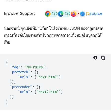
136
136
x
Browser Support
Source
นอกจากนี้ คุณยังเพิ่ม "แท็ก" ในไวยากรณ์ JSON ของกฎการคาด
การณ์ที่ระดับโดยรวมสำหรับกฎการคาดการณ์ทั้งหมดในชุดกฎได้
ด้วย
{
"tag"
:
"my-rules"
,
"prefetch"
:
[{
"urls"
:
[
"next.html"
]
}],
"prerender"
:
[{
"urls"
:
[
"next2.html"
]
}]
}