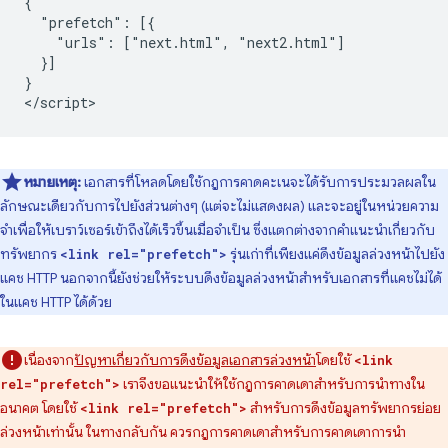
{

  "prefetch": [{

    "urls": ["next.html", "next2.html"]

  }]

}

หมายเหตุ:
เอกสารที่โหลดโดยใช้กฎการคาดคะเนจะได้รับการประมวลผลใน
ลักษณะเดียวกับการไปยังส่วนต่างๆ (แต่จะไม่แสดงผล) และจะอยู่ในหน่วยความ
จำเพื่อให้เบราว์เซอร์เข้าถึงได้เร็วขึ้นเมื่อจำเป็น ซึ่งแตกต่างจากคำแนะนำเกี่ยวกับ
ทรัพยากร
รุ่นเก่าที่เพียงแค่ดึงข้อมูลล่วงหน้าไปยัง
<link rel="prefetch">
แคช HTTP นอกจากนี้ยังช่วยให้ระบบดึงข้อมูลล่วงหน้าสำหรับเอกสารที่แคชไม่ได้
ในแคช HTTP ได้ด้วย
เนื่องจาก
ปัญหาเกี่ยวกับการดึงข้อมูลเอกสารล่วงหน้า
โดยใช้
<link
เราจึงขอแนะนำให้ใช้กฎการคาดเดาสำหรับการนำทางใน
rel="prefetch">
อนาคต โดยใช้
สำหรับการดึงข้อมูลทรัพยากรย่อย
<link rel="prefetch">
ล่วงหน้าเท่านั้น ในทางกลับกัน ควรกฎการคาดเดาสำหรับการคาดเดาการนำ