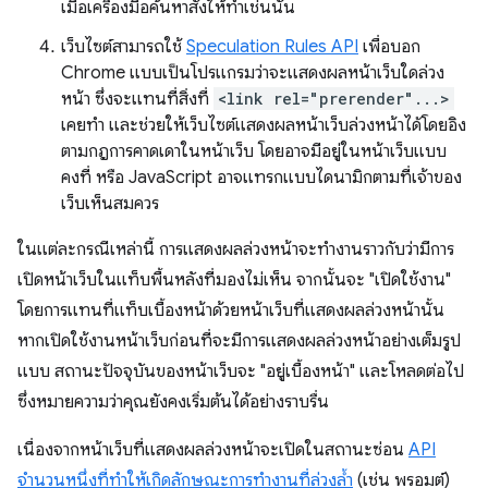
เมื่อเครื่องมือค้นหาสั่งให้ทำเช่นนั้น
เว็บไซต์สามารถใช้
Speculation Rules API
เพื่อบอก
Chrome แบบเป็นโปรแกรมว่าจะแสดงผลหน้าเว็บใดล่วง
หน้า ซึ่งจะแทนที่สิ่งที่
<link rel="prerender"...>
เคยทำ และช่วยให้เว็บไซต์แสดงผลหน้าเว็บล่วงหน้าได้โดยอิง
ตามกฎการคาดเดาในหน้าเว็บ โดยอาจมีอยู่ในหน้าเว็บแบบ
คงที่ หรือ JavaScript อาจแทรกแบบไดนามิกตามที่เจ้าของ
เว็บเห็นสมควร
ในแต่ละกรณีเหล่านี้ การแสดงผลล่วงหน้าจะทํางานราวกับว่ามีการ
เปิดหน้าเว็บในแท็บพื้นหลังที่มองไม่เห็น จากนั้นจะ "เปิดใช้งาน"
โดยการแทนที่แท็บเบื้องหน้าด้วยหน้าเว็บที่แสดงผลล่วงหน้านั้น
หากเปิดใช้งานหน้าเว็บก่อนที่จะมีการแสดงผลล่วงหน้าอย่างเต็มรูป
แบบ สถานะปัจจุบันของหน้าเว็บจะ "อยู่เบื้องหน้า" และโหลดต่อไป
ซึ่งหมายความว่าคุณยังคงเริ่มต้นได้อย่างราบรื่น
เนื่องจากหน้าเว็บที่แสดงผลล่วงหน้าจะเปิดในสถานะซ่อน
API
จำนวนหนึ่งที่ทำให้เกิดลักษณะการทำงานที่ล่วงล้ำ
(เช่น พรอมต์)