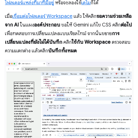
โฟลเดอร์แหล่งที่มาที่มีอยู่
หรือจะลองใช้
เดโม
ก็ได้
เมื่อ
เชื่อมต่อโฟลเดอร์ Workspace
แล้ว ให้คลิก
ขอความช่วยเหลือ
จาก AI
ในแผง
องค์ประกอบ
ขอให้ Gemini แก้ไข CSS คลิก
ต่อไป
เพื่อทดสอบการเปลี่ยนแปลงแบบเรียลไทม์ จากนั้นขยาย
การ
เปลี่ยนแปลงที่ยังไม่ได้บันทึก
คลิก
ใช้กับ Workspace
ตรวจสอบ
ความแตกต่าง แล้วคลิก
บันทึกทั้งหมด