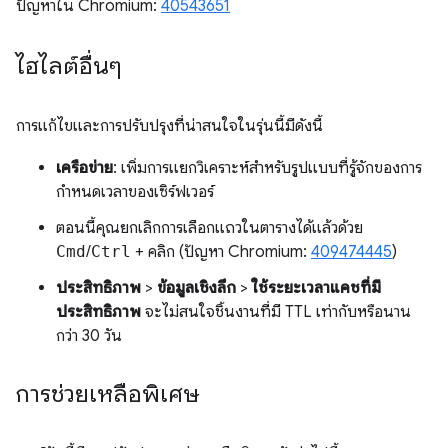
ปัญหาใน Chromium:
40543651
ไฮไลต์อื่นๆ
การแก้ไขและการปรับปรุงที่น่าสนใจในรุ่นนี้มีดังนี้
เครือข่าย
: เพิ่มการแยกวิเคราะห์สำหรับรูปแบบที่รู้จักของการ
กำหนดเวลาของเซิร์ฟเวอร์
ตอนนี้คุณยกเลิกการเลือกแถวในตารางได้แล้วด้วย
Cmd
/
Ctrl
+ คลิก (ปัญหา Chromium:
409474445
)
ประสิทธิภาพ
>
ข้อมูลเชิงลึก
>
ใช้ระยะเวลาแคชที่มี
ประสิทธิภาพ
จะไม่สนใจชิ้นงานที่มี TTL เท่ากับหรือนาน
กว่า 30 วัน
การช่วยเหลือพิเศษ