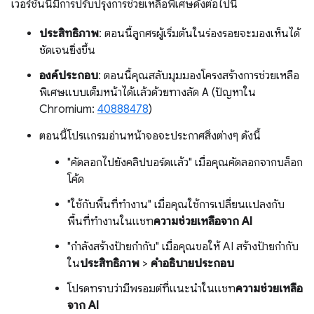
เวอร์ชันนี้มีการปรับปรุงการช่วยเหลือพิเศษดังต่อไปนี้
ประสิทธิภาพ
: ตอนนี้ลูกศรผู้เริ่มต้นในร่องรอยจะมองเห็นได้
ชัดเจนยิ่งขึ้น
องค์ประกอบ
: ตอนนี้คุณสลับมุมมองโครงสร้างการช่วยเหลือ
พิเศษแบบเต็มหน้าได้แล้วด้วยทางลัด
A
(ปัญหาใน
Chromium:
40888478
)
ตอนนี้โปรแกรมอ่านหน้าจอจะประกาศสิ่งต่างๆ ดังนี้
"คัดลอกไปยังคลิปบอร์ดแล้ว" เมื่อคุณคัดลอกจากบล็อก
โค้ด
"ใช้กับพื้นที่ทำงาน" เมื่อคุณใช้การเปลี่ยนแปลงกับ
พื้นที่ทำงานในแชท
ความช่วยเหลือจาก AI
"กำลังสร้างป้ายกำกับ" เมื่อคุณขอให้ AI สร้างป้ายกำกับ
ใน
ประสิทธิภาพ
>
คำอธิบายประกอบ
โปรดทราบว่ามีพรอมต์ที่แนะนำในแชท
ความช่วยเหลือ
จาก AI