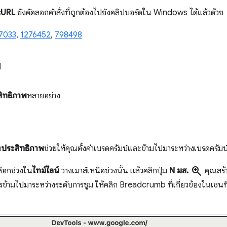
cURL
ยังคัดลอกคำสั่งที่ถูกต้องไปยังคลิปบอร์ดใน Windows ได้แล้วด้วย
7033
,
1276452
,
798498
พ
ิทธิภาพ
หลายอย่าง
ง
ประสิทธิภาพ
ช่วยให้คุณตั้งค่าเบรดครัมบ์และข้ามไปมาระหว่างเบรดครัมบ์
zoom_in
เลือกช่วงใน
ไทม์ไลน์
วางเมาส์เหนือช่วงนั้น แล้วคลิกปุ่ม
N มส.
คุณสร้
ารข้ามไปมาระหว่างระดับการซูม ให้คลิก Breadcrumb ที่เกี่ยวข้องในเชน