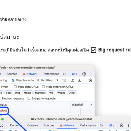
ข่าย
หลายอย่าง
มน์สถานะ
check_box
ตุที่ยืนยันไม่สำเร็จเสมอ ก่อนหน้านี้คุณต้องเปิด
Big request r