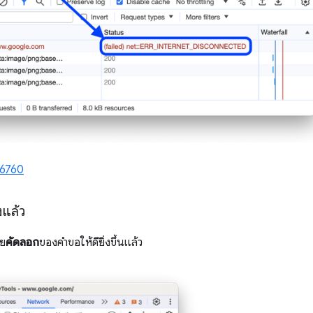
6760
งแล้ว
อย
คัดลอก
ของคำขอให้ดียิ่งขึ้นแล้ว