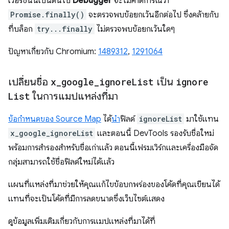
เวอร์ชันนี้เป็นต้นไป
Debugger
จะไม่คาดการณ์ว่า
Promise.finally()
จะตรวจพบข้อยกเว้นอีกต่อไป ซึ่งคล้ายกับ
ที่บล็อก
try...finally
ไม่ตรวจพบข้อยกเว้นใดๆ
ปัญหาเกี่ยวกับ Chromium:
1489312
,
1291064
เปลี่ยนชื่อ
x
_
google
_
ignore
List
เป็น
ignore
List
ในการแมปแหล่งที่มา
ข้อกำหนดของ Source Map
ได้
นำ
ฟิลด์
ignoreList
มาใช้แทน
x_google_ignoreList
และตอนนี้ DevTools รองรับชื่อใหม่
พร้อมการสำรองสำหรับชื่อเก่าแล้ว ตอนนี้เฟรมเวิร์กและเครื่องมือจัด
กลุ่มสามารถใช้ชื่อฟิลด์ใหม่ได้แล้ว
แผนที่แหล่งที่มาช่วยให้คุณแก้ไขข้อบกพร่องของโค้ดที่คุณเขียนได้
แทนที่จะเป็นโค้ดที่มีการลดขนาดซึ่งเว็บไซต์แสดง
ดูข้อมูลเพิ่มเติมเกี่ยวกับการแมปแหล่งที่มาได้ที่