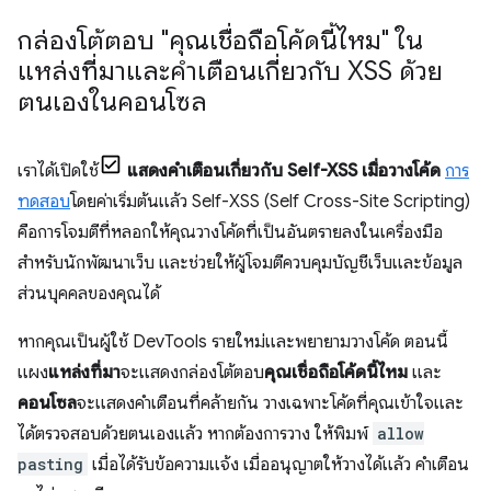
กล่องโต้ตอบ "คุณเชื่อถือโค้ดนี้ไหม" ใน
แหล่งที่มาและคำเตือนเกี่ยวกับ XSS ด้วย
ตนเองในคอนโซล
เราได้เปิดใช้
แสดงคำเตือนเกี่ยวกับ Self-XSS เมื่อวางโค้ด
การ
ทดสอบ
โดยค่าเริ่มต้นแล้ว Self-XSS (Self Cross-Site Scripting)
คือการโจมตีที่หลอกให้คุณวางโค้ดที่เป็นอันตรายลงในเครื่องมือ
สำหรับนักพัฒนาเว็บ และช่วยให้ผู้โจมตีควบคุมบัญชีเว็บและข้อมูล
ส่วนบุคคลของคุณได้
หากคุณเป็นผู้ใช้ DevTools รายใหม่และพยายามวางโค้ด ตอนนี้
แผง
แหล่งที่มา
จะแสดงกล่องโต้ตอบ
คุณเชื่อถือโค้ดนี้ไหม
และ
คอนโซล
จะแสดงคำเตือนที่คล้ายกัน วางเฉพาะโค้ดที่คุณเข้าใจและ
ได้ตรวจสอบด้วยตนเองแล้ว หากต้องการวาง ให้พิมพ์
allow
pasting
เมื่อได้รับข้อความแจ้ง เมื่ออนุญาตให้วางได้แล้ว คำเตือน