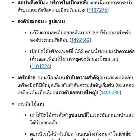
แอปพลิเคชัน
>
บริการในเบื้องหลัง
: ตอนนี้แถบการกระทํา
ด้านบนจะตัดข้อความเมื่อปรับขนาด (
1487276
)
องค์ประกอบ
>
รูปแบบ
แก้ไขความละเอียดของตัวแปร CSS ที่รับค่ามาสำหรับ
องค์ประกอบที่เสียบ (
1492162
)
เมื่อปิดใช้พร็อพเพอร์ตี้ CSS ตอนนี้ระบบจะนำความคิด
เห็นออกเพื่อแก้ไขการหยุดชะงักของไวยากรณ์
(
1101224
)
เครือข่าย
: ตอนนี้คอลัมน์
ลำดับความสำคัญ
จะแสดงเคล็ดลับ
เครื่องมือที่มีข้อมูลเกี่ยวกับลำดับความสำคัญเริ่มต้น (จะแสดง
เหมือนกันเมื่อเลือก
แถวคำขอขนาดใหญ่
) (
1495735
)
การเลิกใช้งาน
เราได้ปิดใช้การตั้งค่า
รูปแบบสี
ในเวอร์ชันก่อนหน้าและ
ได้นำออกแล้ว
ตอนนี้เราได้นำตัวเลือก "ลบลบล้างทั้งหมด" ใน
แหล่ง