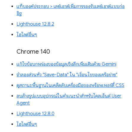
แท็บองค์ประกอบ > เลย์เอาต์เพิ่มการรองรับเลย์เอาต์แบบก่อ
อิฐ
Lighthouse 12.8.2
ไฮไลต์อื่นๆ
Chrome 140
แก้ไขข้อบกพร่องของข้อมูลเชิงลึกเพิ่มเติมด้วย Gemini
จำลองส่วนหัว "Save-Data" ใน "เงื่อนไขของเครือข่าย"
ดูสถานะพื้นฐานในเคล็ดลับเครื่องมือของพร็อพเพอร์ตี้ CSS
ลบล้างรูปแบบอุปกรณ์ในคำแนะนำสำหรับไคลเอ็นต์ User
Agent
Lighthouse 12.8.0
ไฮไลต์อื่นๆ