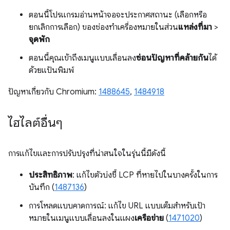
ตอนนี้โปรแกรมอ่านหน้าจอจะประกาศสถานะ (เลือกหรือ
ยกเลิกการเลือก) ของช่องทำเครื่องหมายในส่วน
แหล่งที่มา
>
จุดพัก
ตอนนี้คุณเข้าถึงเมนูแบบเลื่อนลง
ซ่อนปัญหาที่คล้ายกัน
ได้
ด้วยแป้นพิมพ์
ปัญหาเกี่ยวกับ Chromium:
1488645
,
1484918
ไฮไลต์อื่นๆ
การแก้ไขและการปรับปรุงที่น่าสนใจในรุ่นนี้มีดังนี้
ประสิทธิภาพ
: แก้ไขตัวบ่งชี้ LCP ที่หายไปในบางครั้งในการ
บันทึก (
1487136
)
การโหลดแบบคาดการณ์: แก้ไข URL แบบเต็มสำหรับเป้า
หมายในเมนูแบบเลื่อนลงในแผง
เครือข่าย
(
1471020
)