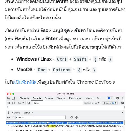
เราได้เพิ่มทางลัดใหม่ในแท็บ
ค้นหา
ซึ่งจะช่วยให้คุณขยายและยุบ
ผลการค้นหาทั้งหมดได้ ก่อนหน้านี้ คุณจะขยายและยุบผลการค้นหา
ได้โดยคลิกไฟล์ทีละไฟล์เท่านั้น
เปิดแท็บค้นหาผ่าน
Esc
> เมนู
3 จุด
>
ค้นหา
ป้อนสตริงการค้นหา
(เช่น ฟังก์ชัน) แล้วกด
Enter
เพื่อดูรายการผลการค้นหา มุ่งเน้นที่
ผลการค้นหาและใช้แป้นพิมพ์ลัดต่อไปนี้เพื่อขยาย/ยุบไฟล์ที่ค้นหา
Windows / Linux
-
Ctrl
+
Shift
+
{
หรือ
}
MacOS
-
Cmd
+
Options
+
{
หรือ
}
ไปที่
แป้นพิมพ์ลัด
เพื่อดูแป้นพิมพ์ลัดใน Chrome DevTools