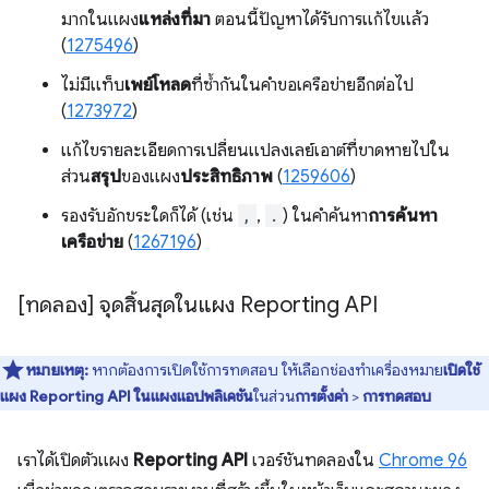
มากในแผง
แหล่งที่มา
ตอนนี้ปัญหาได้รับการแก้ไขแล้ว
(
1275496
)
ไม่มีแท็บ
เพย์โหลด
ที่ซ้ำกันในคำขอเครือข่ายอีกต่อไป
(
1273972
)
แก้ไขรายละเอียดการเปลี่ยนแปลงเลย์เอาต์ที่ขาดหายไปใน
ส่วน
สรุป
ของแผง
ประสิทธิภาพ
(
1259606
)
รองรับอักขระใดก็ได้ (เช่น
,
,
.
) ในคำค้นหา
การค้นหา
เครือข่าย
(
1267196
)
[ทดลอง] จุดสิ้นสุดในแผง Reporting API
หมายเหตุ:
หากต้องการเปิดใช้การทดสอบ ให้เลือกช่องทําเครื่องหมาย
เปิดใช้
แผง Reporting API ในแผงแอปพลิเคชัน
ในส่วน
การตั้งค่า
>
การทดสอบ
เราได้เปิดตัวแผง
Reporting API
เวอร์ชันทดลองใน
Chrome 96