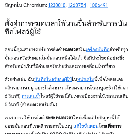
ปัญหาใน Chromium:
1238818
,
1268754
,
1086491
ตั้งค่าการหมดเวลาให้นานขึ้นสำหรับการบัน
ทึกโฟลว์ผู้ใช้
ตอนนี้คุณสามารถปรับการตั้งค่า
หมดเวลา
ใน
เครื่องบันทึก
สำหรับทุก
ขั้นตอนหรือขั้นตอนใดขั้นตอนหนึ่งได้แล้ว ซึ่งมีประโยชน์อย่างยิ่ง
สำหรับหน้าเว็บที่มีคำขอเครือข่ายช้าและภาพเคลื่อนไหวที่ยาว
ตัวอย่างเช่น ฉัน
บันทึกโฟลว์ของผู้ใช้
ใน
หน้าเดโม
นี้เพื่อโหลดและ
คลิกรายการเมนู อย่างไรก็ตาม การโหลดรายการในเมนูจะช้า (ใช้เวลา
6 วินาที)
การเล่นซ้ำ
โฟลว์ผู้ใช้รายนี้ล้มเหลวเนื่องจากใช้เวลานานเกิน
5 วินาที (ค่าหมดเวลาเริ่มต้น)
เราสามารถใช้การตั้งค่า
ระยะหมดเวลา
ใหม่เพื่อแก้ไขปัญหานี้ได้
ขยายขั้นตอนที่เราคลิกรายการในเมนู
แก้ไขขั้นตอน
โดย
เพิ่มการ