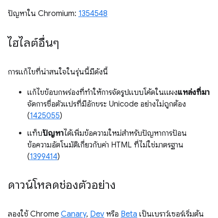
ปัญหาใน Chromium:
1354548
ไฮไลต์อื่นๆ
การแก้ไขที่น่าสนใจในรุ่นนี้มีดังนี้
แก้ไขข้อบกพร่องที่ทำให้การจัดรูปแบบโค้ดในแผง
แหล่งที่มา
จัดการชื่อตัวแปรที่มีอักขระ Unicode อย่างไม่ถูกต้อง
(
1425055
)
แท็บ
ปัญหา
ได้เพิ่มข้อความใหม่สำหรับปัญหาการป้อน
ข้อความอัตโนมัติเกี่ยวกับค่า HTML ที่ไม่ใช่มาตรฐาน
(
1399414
)
ดาวน์โหลดช่องตัวอย่าง
ลองใช้ Chrome
Canary
,
Dev
หรือ
Beta
เป็นเบราว์เซอร์เริ่มต้น