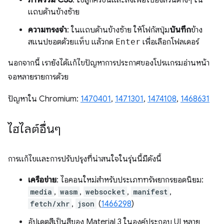
แถบด้านข้างซ้าย
ความทรงจำ
: ในแถบด้านข้างซ้าย ให้โฟกัสปุ่ม
บันทึก
ข้าง
สแนปชอตด้วย
แท็บ
แล้วกด
Enter
เพื่อเลือกโฟลเดอร์
นอกจากนี้ เรายังได้แก้ไขปัญหาการประกาศของโปรแกรมอ่านหน้า
จอหลายรายการด้วย
ปัญหาใน Chromium:
1470401
,
1471301
,
1474108
,
1468631
ไฮไลต์อื่นๆ
การแก้ไขและการปรับปรุงที่น่าสนใจในรุ่นนี้มีดังนี้
เครือข่าย
: ไอคอนใหม่สำหรับประเภททรัพยากรยอดนิยม:
media
,
wasm
,
websocket
,
manifest
,
fetch/xhr
,
json
(
1466298
)
อัปเดตสีเป็นสีของ Material 3 ในองค์ประกอบ UI หลาย