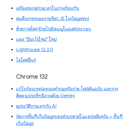
เครื่องหมายช่วงเวลาในภาพซ้อนทับ
สแต็กเทรซของการเรียก JS ในข้อมูลสรุป
ย้ายการตั้งค่าป้ายไปยังเมนูในองค์ประกอบ
แผง "มีอะไรใหม่" ใหม่
Lighthouse 12.3.0
ไฮไลต์อื่นๆ
Chrome 132
แก้ไขข้อบกพร่องของคำขอเครือข่าย ไฟล์ต้นฉบับ และการ
ติดตามประสิทธิภาพด้วย Gemini
ดูประวัติการแชทกับ AI
จัดการพื้นที่เก็บข้อมูลของส่วนขยายในแอปพลิเคชัน > พื้นที่
เก็บข้อมูล