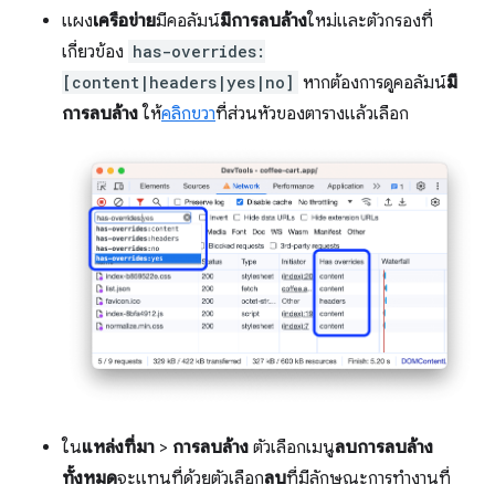
แผง
เครือข่าย
มีคอลัมน์
มีการลบล้าง
ใหม่และตัวกรองที่
เกี่ยวข้อง
has-overrides:
[content|headers|yes|no]
หากต้องการดูคอลัมน์
มี
การลบล้าง
ให้
คลิกขวา
ที่ส่วนหัวของตารางแล้วเลือก
ใน
แหล่งที่มา
>
การลบล้าง
ตัวเลือกเมนู
ลบการลบล้าง
ทั้งหมด
จะแทนที่ด้วยตัวเลือก
ลบ
ที่มีลักษณะการทำงานที่