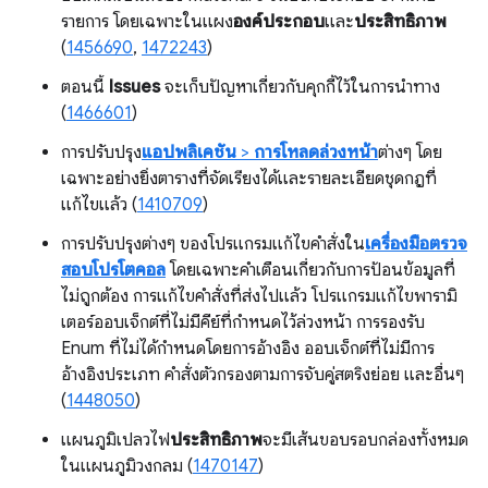
รายการ โดยเฉพาะในแผง
องค์ประกอบ
และ
ประสิทธิภาพ
(
1456690
,
1472243
)
ตอนนี้
Issues
จะเก็บปัญหาเกี่ยวกับคุกกี้ไว้ในการนำทาง
(
1466601
)
การปรับปรุง
แอปพลิเคชัน
>
การโหลดล่วงหน้า
ต่างๆ โดย
เฉพาะอย่างยิ่งตารางที่จัดเรียงได้และรายละเอียดชุดกฎที่
แก้ไขแล้ว (
1410709
)
การปรับปรุงต่างๆ ของโปรแกรมแก้ไขคำสั่งใน
เครื่องมือตรวจ
สอบโปรโตคอล
โดยเฉพาะคำเตือนเกี่ยวกับการป้อนข้อมูลที่
ไม่ถูกต้อง การแก้ไขคำสั่งที่ส่งไปแล้ว โปรแกรมแก้ไขพารามิ
เตอร์ออบเจ็กต์ที่ไม่มีคีย์ที่กำหนดไว้ล่วงหน้า การรองรับ
Enum ที่ไม่ได้กำหนดโดยการอ้างอิง ออบเจ็กต์ที่ไม่มีการ
อ้างอิงประเภท คำสั่งตัวกรองตามการจับคู่สตริงย่อย และอื่นๆ
(
1448050
)
แผนภูมิเปลวไฟ
ประสิทธิภาพ
จะมีเส้นขอบรอบกล่องทั้งหมด
ในแผนภูมิวงกลม (
1470147
)