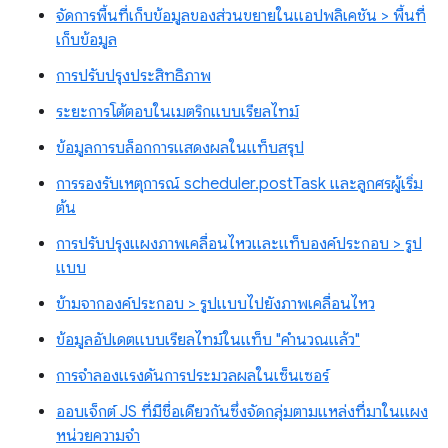
จัดการพื้นที่เก็บข้อมูลของส่วนขยายในแอปพลิเคชัน > พื้นที่
เก็บข้อมูล
การปรับปรุงประสิทธิภาพ
ระยะการโต้ตอบในเมตริกแบบเรียลไทม์
ข้อมูลการบล็อกการแสดงผลในแท็บสรุป
การรองรับเหตุการณ์ scheduler.postTask และลูกศรผู้เริ่ม
ต้น
การปรับปรุงแผงภาพเคลื่อนไหวและแท็บองค์ประกอบ > รูป
แบบ
ข้ามจากองค์ประกอบ > รูปแบบไปยังภาพเคลื่อนไหว
ข้อมูลอัปเดตแบบเรียลไทม์ในแท็บ "คำนวณแล้ว"
การจำลองแรงดันการประมวลผลในเซ็นเซอร์
ออบเจ็กต์ JS ที่มีชื่อเดียวกันซึ่งจัดกลุ่มตามแหล่งที่มาในแผง
หน่วยความจำ