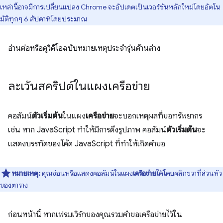
เหล่านี้อาจมีการเปลี่ยนแปลง Chrome จะอัปเดตเป็นเวอร์ชันหลักใหม่โดยอัตโน
มัติทุกๆ 6 สัปดาห์โดยประมาณ
อ่านต่อหรือดูวิดีโอฉบับหมายเหตุประจำรุ่นด้านล่าง
ละเว้นสคริปต์ในแผงเครือข่าย
คอลัมน์
ตัวเริ่มต้น
ในแผง
เครือข่าย
จะบอกเหตุผลที่ขอทรัพยากร
เช่น หาก JavaScript ทำให้มีการดึงรูปภาพ คอลัมน์
ตัวเริ่มต้น
จะ
แสดงบรรทัดของโค้ด JavaScript ที่ทำให้เกิดคำขอ
หมายเหตุ:
คุณซ่อนหรือแสดงคอลัมน์ในแผง
เครือข่าย
ได้โดยคลิกขวาที่ส่วนหัว
ของตาราง
ก่อนหน้านี้ หากเฟรมเวิร์กของคุณรวมคำขอเครือข่ายไว้ใน