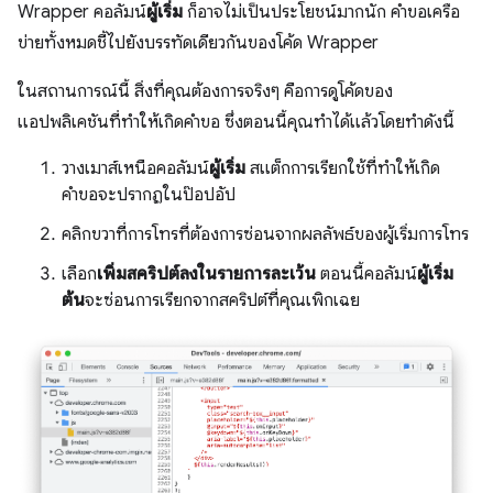
Wrapper คอลัมน์
ผู้เริ่ม
ก็อาจไม่เป็นประโยชน์มากนัก คำขอเครือ
ข่ายทั้งหมดชี้ไปยังบรรทัดเดียวกันของโค้ด Wrapper
ในสถานการณ์นี้ สิ่งที่คุณต้องการจริงๆ คือการดูโค้ดของ
แอปพลิเคชันที่ทำให้เกิดคำขอ ซึ่งตอนนี้คุณทำได้แล้วโดยทำดังนี้
วางเมาส์เหนือคอลัมน์
ผู้เริ่ม
สแต็กการเรียกใช้ที่ทำให้เกิด
คำขอจะปรากฏในป๊อปอัป
คลิกขวาที่การโทรที่ต้องการซ่อนจากผลลัพธ์ของผู้เริ่มการโทร
เลือก
เพิ่มสคริปต์ลงในรายการละเว้น
ตอนนี้คอลัมน์
ผู้เริ่ม
ต้น
จะซ่อนการเรียกจากสคริปต์ที่คุณเพิกเฉย