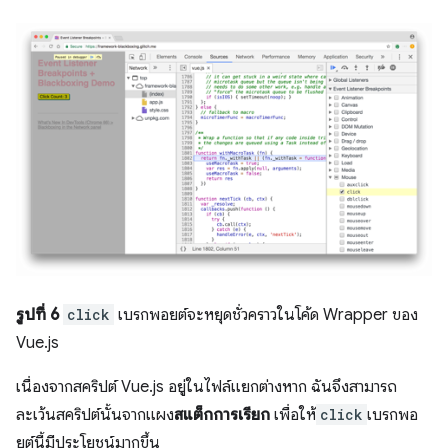
รูปที่ 6
click
เบรกพอยต์จะหยุดชั่วคราวในโค้ด Wrapper ของ
Vue.js
เนื่องจากสคริปต์ Vue.js อยู่ในไฟล์แยกต่างหาก ฉันจึงสามารถ
ละเว้นสคริปต์นั้นจากแผง
สแต็กการเรียก
เพื่อให้
click
เบรกพอ
ยต์นี้มีประโยชน์มากขึ้น