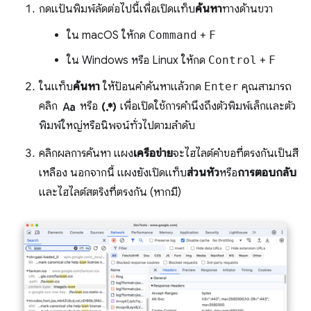
กดแป้นพิมพ์ลัดต่อไปนี้เพื่อเปิดแท็บ
ค้นหา
ทางด้านขวา
ใน macOS ให้กด
Command
+
F
ใน Windows หรือ Linux ให้กด
Control
+
F
ในแท็บ
ค้นหา
ให้ป้อนคำค้นหาแล้วกด
Enter
คุณสามารถ
match_case
regular_expression
คลิก
หรือ
เพื่อเปิดใช้การคำนึงถึงตัวพิมพ์เล็กและตัว
พิมพ์ใหญ่หรือนิพจน์ทั่วไปตามลำดับ
คลิกผลการค้นหา แผง
เครือข่าย
จะไฮไลต์คำขอที่ตรงกันเป็นสี
เหลือง นอกจากนี้ แผงยังเปิดแท็บ
ส่วนหัว
หรือ
การตอบกลับ
และไฮไลต์สตริงที่ตรงกัน (หากมี)