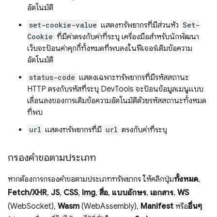
อัตโนมัติ
set-cookie-value
แสดงทรัพยากรที่มีส่วนหัว
Set-
Cookie
ที่มีค่าตรงกับค่าที่ระบุ เครื่องมือสำหรับนักพัฒนา
เว็บจะป้อนค่าคุกกี้ทั้งหมดที่พบลงในฟีเจอร์เติมข้อความ
อัตโนมัติ
status-code
แสดงเฉพาะทรัพยากรที่มีรหัสสถานะ
HTTP ตรงกับรหัสที่ระบุ DevTools จะป้อนข้อมูลเมนูแบบ
เลื่อนลงของการเติมข้อความอัตโนมัติด้วยรหัสสถานะทั้งหมด
ที่พบ
url
แสดงทรัพยากรที่มี
url
ตรงกับค่าที่ระบุ
กรองคำขอตามประเภท
หากต้องการกรองคำขอตามประเภททรัพยากร ให้คลิกปุ่ม
ทั้งหมด
,
Fetch/XHR
,
JS
,
CSS
,
Img
,
สื่อ
,
แบบอักษร
,
เอกสาร
,
WS
(WebSocket),
Wasm
(WebAssembly),
Manifest
หรือ
อื่นๆ