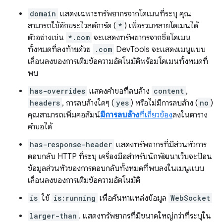
domain
แสดงเฉพาะทรัพยากรจากโดเมนที่ระบุ คุณ
สามารถใช้อักขระไวลด์การ์ด (
*
) เพื่อรวมหลายโดเมนได้
ตัวอย่างเช่น
*.com
จะแสดงทรัพยากรจากชื่อโดเมน
ทั้งหมดที่ลงท้ายด้วย
.com
DevTools จะแสดงเมนูแบบ
เลื่อนลงของการเติมข้อความอัตโนมัติพร้อมโดเมนทั้งหมดที่
พบ
has-overrides
แสดงคำขอที่ลบล้าง
content
,
headers
, การลบล้างใดๆ (
yes
) หรือไม่มีการลบล้าง (
no
)
คุณสามารถเพิ่มคอลัมน์
มีการลบล้าง
ที่เกี่ยวข้อง
ลงในตาราง
คำขอได้
has-response-header
แสดงทรัพยากรที่มีส่วนหัวการ
ตอบกลับ HTTP ที่ระบุ เครื่องมือสำหรับนักพัฒนาเว็บจะป้อน
ข้อมูลส่วนหัวของการตอบกลับทั้งหมดที่พบลงในเมนูแบบ
เลื่อนลงของการเติมข้อความอัตโนมัติ
is
ใช้
is:running
เพื่อค้นหาแหล่งข้อมูล
WebSocket
larger-than
. แสดงทรัพยากรที่มีขนาดใหญ่กว่าที่ระบุใน