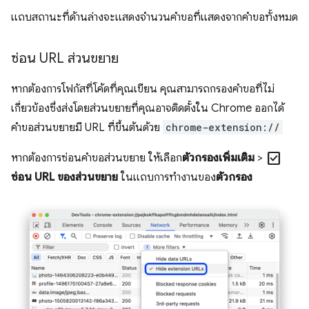
แถบสถานะที่ด้านล่างจะแสดงจำนวนคำขอที่แสดงจากคำขอทั้งหมด
ซ่อน URL ส่วนขยาย
หากต้องการโฟกัสที่โค้ดที่คุณเขียน คุณสามารถกรองคำขอที่ไม่
เกี่ยวข้องซึ่งส่งโดยส่วนขยายที่คุณอาจติดตั้งใน Chrome ออกได้
คำขอส่วนขยายมี URL ที่ขึ้นต้นด้วย
chrome-extension://
check_box
หากต้องการซ่อนคำขอส่วนขยาย ให้เลือก
ตัวกรองเพิ่มเติม
>
ซ่อน URL ของส่วนขยาย
ในแถบการทำงานของ
ตัวกรอง