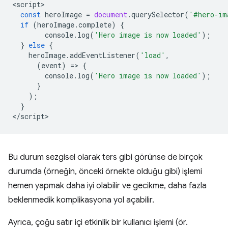
<
script
const
heroImage
=
document
.
querySelector
(
'#hero-im
if
(
heroImage
.
complete
)
{
console
.
log
(
'Hero image is now loaded'
);
}
else
{
heroImage
.
addEventListener
(
'load'
,
(
event
)
=
>
{
console
.
log
(
'Hero image is now loaded'
);
}
);
}
<
/script
Bu durum sezgisel olarak ters gibi görünse de birçok
durumda (örneğin, önceki örnekte olduğu gibi) işlemi
hemen yapmak daha iyi olabilir ve gecikme, daha fazla
beklenmedik komplikasyona yol açabilir.
Ayrıca, çoğu satır içi etkinlik bir kullanıcı işlemi (ör.