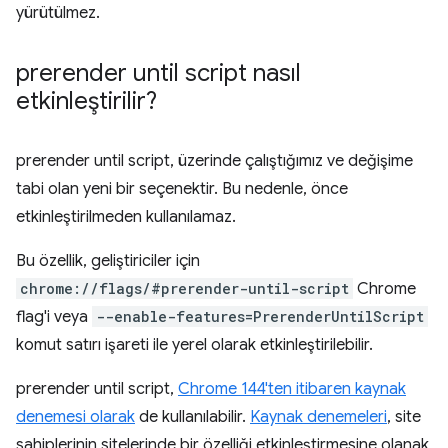
yürütülmez.
prerender until script
nasıl
etkinleştirilir?
prerender until script
, üzerinde çalıştığımız ve değişime
tabi olan yeni bir seçenektir. Bu nedenle, önce
etkinleştirilmeden kullanılamaz.
Bu özellik, geliştiriciler için
chrome://flags/#prerender-until-script
Chrome
flag'i veya
--enable-features=PrerenderUntilScript
komut satırı işareti ile yerel olarak etkinleştirilebilir.
prerender until script
,
Chrome 144'ten itibaren kaynak
denemesi olarak
de kullanılabilir.
Kaynak denemeleri
, site
sahiplerinin sitelerinde bir özelliği etkinleştirmesine olanak