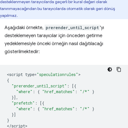
desteklenmeyen tarayıcılarda geçerli bir kural değeri olarak
tanınmayacağından bu tarayıcılarda otomatik olarak geri dönüş
yapılmaz.
Aşağıdaki örnekte,
prerender_until_script
'yı
desteklemeyen tarayıcılar için önceden getirme
yedeklemesiyle önceki örneğin nasıl dağıtılacağı
gösterilmektedir:
<
script
type
=
"speculationrules"
{
"prerender_until_script"
:
[{
"where"
:
{
"href_matches"
:
"/*"
}
}],
"prefetch"
:
[{
"where"
:
{
"href_matches"
:
"/*"
}
}]
}
<
/script