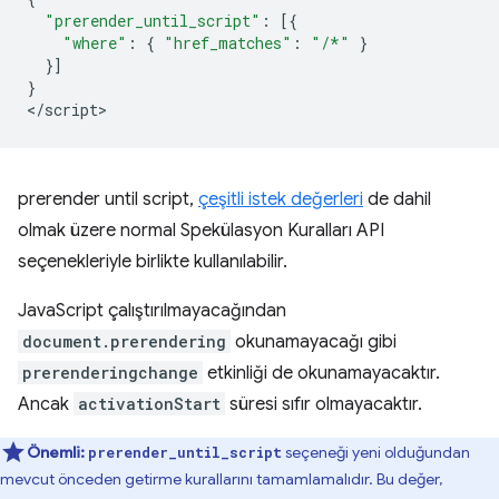
"prerender_until_script"
:
[{
"where"
:
{
"href_matches"
:
"/*"
}
}]
}
<
/script
prerender until script
,
çeşitli istek değerleri
de dahil
olmak üzere normal Spekülasyon Kuralları API
seçenekleriyle birlikte kullanılabilir.
JavaScript çalıştırılmayacağından
document.prerendering
okunamayacağı gibi
prerenderingchange
etkinliği de okunamayacaktır.
Ancak
activationStart
süresi sıfır olmayacaktır.
Önemli:
seçeneği yeni olduğundan
prerender_until_script
mevcut önceden getirme kurallarını tamamlamalıdır. Bu değer,