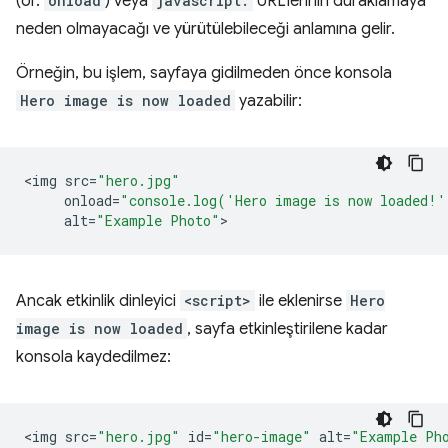
(ör.
onload
) veya
javascript:
URL'lerinin duraklamaya
neden olmayacağı ve yürütülebileceği anlamına gelir.
Örneğin, bu işlem, sayfaya gidilmeden önce konsola
Hero image is now loaded
yazabilir:
<
img
src
=
"hero.jpg"
onload
=
"console.log('Hero image is now loaded!'
alt
=
"Example Photo"
Ancak etkinlik dinleyici
<script>
ile eklenirse
Hero
image is now loaded
, sayfa etkinleştirilene kadar
konsola kaydedilmez:
<
img
src
=
"hero.jpg"
id
=
"hero-image"
alt
=
"Example Ph