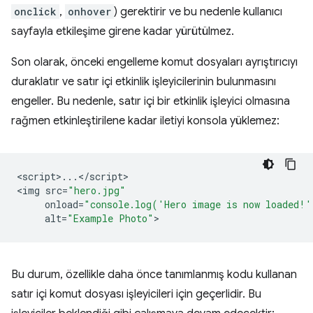
onclick
,
onhover
) gerektirir ve bu nedenle kullanıcı
sayfayla etkileşime girene kadar yürütülmez.
Son olarak, önceki engelleme komut dosyaları ayrıştırıcıyı
duraklatır ve satır içi etkinlik işleyicilerinin bulunmasını
engeller. Bu nedenle, satır içi bir etkinlik işleyici olmasına
rağmen etkinleştirilene kadar iletiyi konsola yüklemez:
<
script
>
...
<
/
script
>

<
img
src
=
"hero.jpg"
onload
=
"console.log('Hero image is now loaded!'
alt
=
"Example Photo"
Bu durum, özellikle daha önce tanımlanmış kodu kullanan
satır içi komut dosyası işleyicileri için geçerlidir. Bu