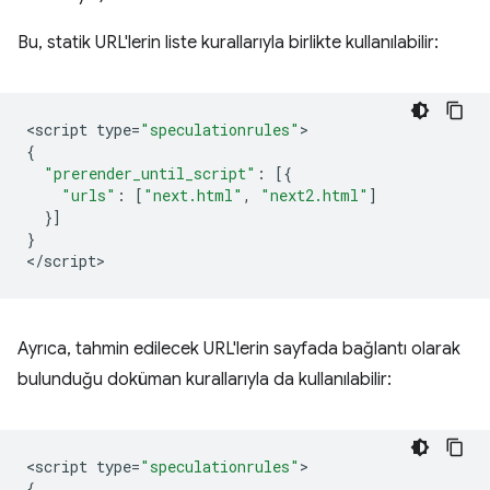
Bu, statik URL'lerin liste kurallarıyla birlikte kullanılabilir:
<
script
type
=
"speculationrules"
{
"prerender_until_script"
:
[{
"urls"
:
[
"next.html"
,
"next2.html"
]
}]
}
<
/script
Ayrıca, tahmin edilecek URL'lerin sayfada bağlantı olarak
bulunduğu doküman kurallarıyla da kullanılabilir:
<
script
type
=
"speculationrules"
{