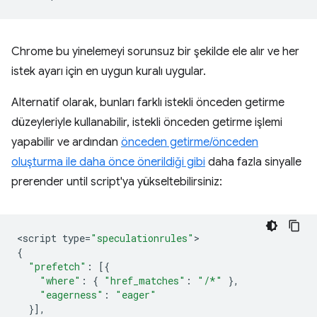
Chrome bu yinelemeyi sorunsuz bir şekilde ele alır ve her
istek ayarı için en uygun kuralı uygular.
Alternatif olarak, bunları farklı istekli önceden getirme
düzeyleriyle kullanabilir, istekli önceden getirme işlemi
yapabilir ve ardından
önceden getirme/önceden
oluşturma ile daha önce önerildiği gibi
daha fazla sinyalle
prerender until script
'ya yükseltebilirsiniz:
<
script
type
=
"speculationrules"
{
"prefetch"
:
[{
"where"
:
{
"href_matches"
:
"/*"
},
"eagerness"
:
"eager"
}],