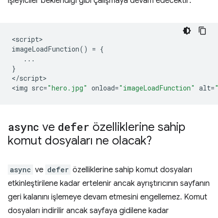
işleyiciler beklendiği gibi çalışmaya devam edecektir:
<
script
imageLoadFunction
()
=
{
...
}
<
/script
>

<
img
src
=
"hero.jpg"
onload
=
"imageLoadFunction"
alt
=
async
ve
defer
özelliklerine sahip
komut dosyaları ne olacak?
async
ve
defer
özelliklerine sahip komut dosyaları
etkinleştirilene kadar ertelenir ancak ayrıştırıcının sayfanın
geri kalanını işlemeye devam etmesini engellemez. Komut
dosyaları indirilir ancak sayfaya gidilene kadar