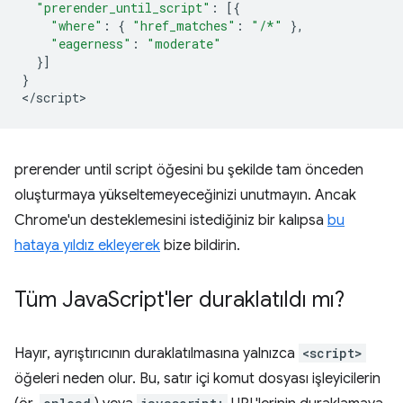
"prerender_until_script"
:
[{
"where"
:
{
"href_matches"
:
"/*"
},
"eagerness"
:
"moderate"
}]
}
<
/script
prerender until script
öğesini bu şekilde tam önceden
oluşturmaya yükseltemeyeceğinizi unutmayın. Ancak
Chrome'un desteklemesini istediğiniz bir kalıpsa
bu
hataya yıldız ekleyerek
bize bildirin.
Tüm Java
Script'ler duraklatıldı mı?
Hayır, ayrıştırıcının duraklatılmasına yalnızca
<script>
öğeleri neden olur. Bu, satır içi komut dosyası işleyicilerin