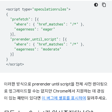
<
script
type
=
"speculationrules"
{
"prefetch"
:
[{
"where"
:
{
"href_matches"
:
"/*"
},
"eagerness"
:
"eager"
}],
"prerender_until_script"
:
[{
"where"
:
{
"href_matches"
:
"/*"
},
"eagerness"
:
"moderate"
}]
}
<
/script
이러한 방식으로
prerender until script
을 전체 사전 렌더링으
로 업그레이드할 수는 없지만 Chrome에서 지원하는 데 관심
이 있는 패턴이 있다면
이 버그에 별표를 표시하여
알려주세요.