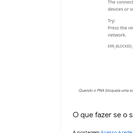
Quando o PNA bloqueia uma sol
O que fazer se o s
A postagem
Acesso à rede 