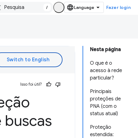
/
Fazer login
Nesta página
O que é o
acesso à rede
particular?
Isso foi útil?
Principais
teção
proteções de
PNA (com o
status atual)
e buscas
Proteção
estendida: