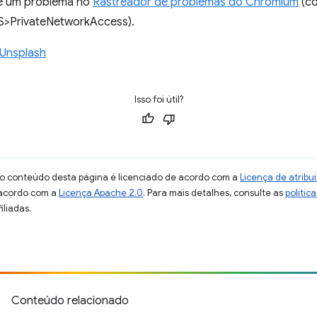
re um problema no
Rastreador de problemas do Chromium
(c
S>PrivateNetworkAccess).
Unsplash
Isso foi útil?
 o conteúdo desta página é licenciado de acordo com a
Licença de atrib
 acordo com a
Licença Apache 2.0
. Para mais detalhes, consulte as
polític
iliadas.
Conteúdo relacionado