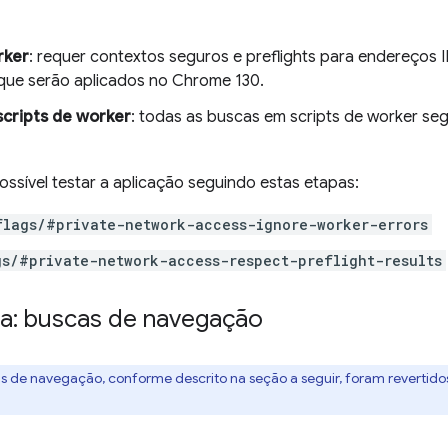
rker
: requer contextos seguros e preflights para endereços 
que serão aplicados no Chrome 130.
scripts de worker
: todas as buscas em scripts de worker s
ossível testar a aplicação seguindo estas etapas:
flags/#private-network-access-ignore-worker-errors
gs/#private-network-access-respect-preflight-results
da: buscas de navegação
as de navegação, conforme descrito na seção a seguir, foram revertido