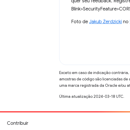
quer seu feedback. Regist
Blink>SecurityFeature>COR
Foto de
Jakub Żerdzicki
no
Exceto em caso de indicação contrária,
amostras de código são licenciadas de
uma marca registrada da Oracle e/ou af
Última atualização 2024-03-18 UTC.
Contribuir