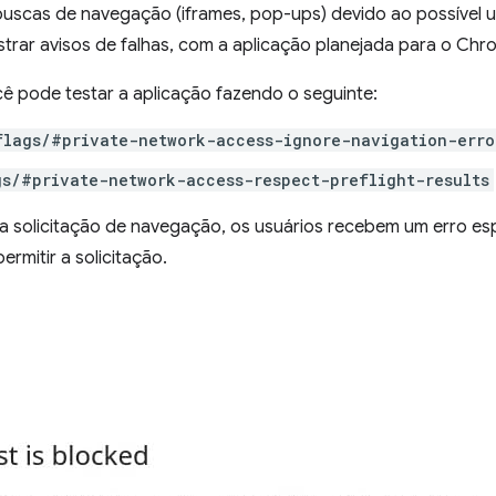
buscas de navegação (iframes, pop-ups) devido ao possível 
ar avisos de falhas, com a aplicação planejada para o Chr
cê pode testar a aplicação fazendo o seguinte:
flags/#private-network-access-ignore-navigation-erro
gs/#private-network-access-respect-preflight-results
 solicitação de navegação, os usuários recebem um erro es
rmitir a solicitação.