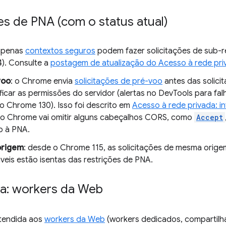
es de PNA (com o status atual)
 apenas
contextos seguros
podem fazer solicitações de sub-r
4). Consulte a
postagem de atualização do Acesso à rede pri
voo
: o Chrome envia
solicitações de pré-voo
antes das solici
ificar as permissões do servidor (alertas no DevTools para f
o Chrome 130). Isso foi descrito em
Acesso à rede privada: i
, o Chrome vai omitir alguns cabeçalhos CORS, como
Accept
o à PNA.
origem
: desde o Chrome 115, as solicitações de mesma orige
veis estão isentas das restrições de PNA.
da: workers da Web
tendida aos
workers da Web
(workers dedicados, compartilha