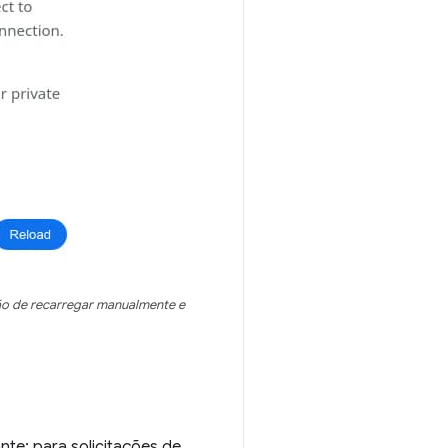
ão de recarregar manualmente e
nte: para solicitações de