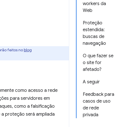
workers da
Web
Proteção
estendida:
buscas de
navegação
erão feitos no
blog
O que fazer se
o site for
afetado?
A seguir
emente como acesso a rede
Feedback para
ações para servidores em
casos de uso
taques, como a falsificação
de rede
 a proteção será ampliada
privada