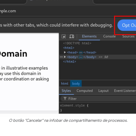
O botão "Cancelar" na infobar de compartilhamento de processos.