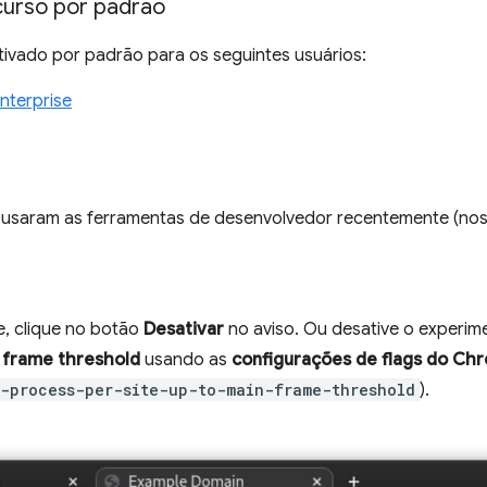
urso por padrão
tivado por padrão para os seguintes usuários:
nterprise
usaram as ferramentas de desenvolvedor recentemente (nos ú
, clique no botão
Desativar
no aviso. Ou desative o experi
 frame threshold
usando as
configurações de flags do Ch
-process-per-site-up-to-main-frame-threshold
).