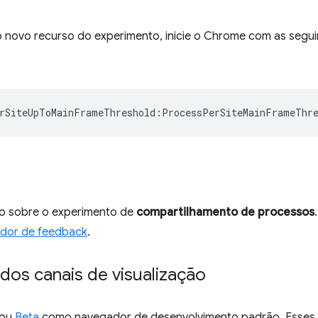
 o novo recurso do experimento, inicie o Chrome com as segu
rSiteUpToMainFrameThreshold
:
ProcessPerSiteMainFrameThr
o sobre o experimento de
compartilhamento de processos
ador de feedback
.
dos canais de visualização
ou
Beta
como navegador de desenvolvimento padrão. Esses c