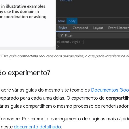
 "Esta guia compartilha recursos com outras guias, o que pode interferir na d
 do experimento?
abre várias guias do mesmo site (como os
Documentos Goo
separado para cada uma delas. O experimento de
compartil
árias guias compartilhem o mesmo processo de renderizador
rformance. Por exemplo, carregamento de páginas mais rápid
s neste
documento detalhado
.