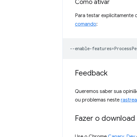
Como ativar
Para testar explicitamente
comando
:
--
enable
-
features
=
ProcessPe
Feedback
Queremos saber sua opiniã
ou problemas neste
rastre
Fazer o download 
Use o Chrome
Canary
,
Dev