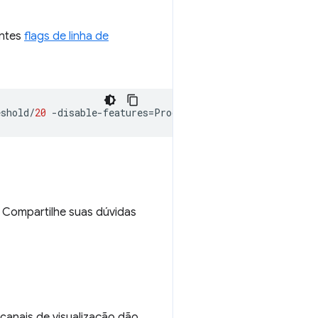
intes
flags de linha de
eshold
/
20
-
disable
-
features
=
ProcessPerSiteSkipDevtoolsUs
. Compartilhe suas dúvidas
anais de visualização dão