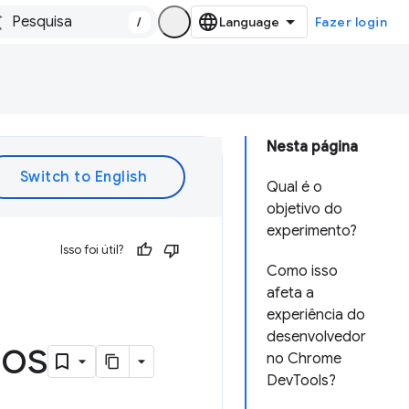
/
Fazer login
Nesta página
Qual é o
objetivo do
experimento?
Isso foi útil?
Como isso
afeta a
experiência do
desenvolvedor
sos
no Chrome
DevTools?