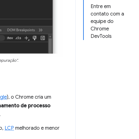
Entre em
contato com a
equipe do
Chrome
DevTools
epuração".
gle
), o Chrome cria um
hamento de processo
.
o,
LCP
melhorado e menor