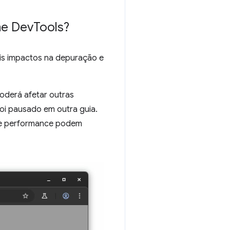
me Dev
Tools?
ois impactos na depuração e
oderá afetar outras
oi pausado em outra guia.
de performance podem