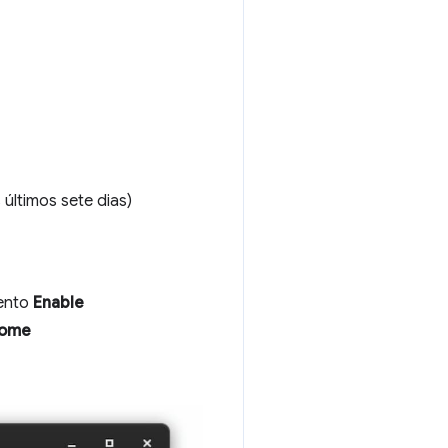
ltimos sete dias)
mento
Enable
rome