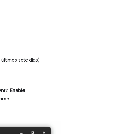
ltimos sete dias)
mento
Enable
rome