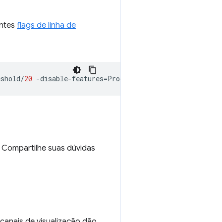
intes
flags de linha de
eshold
/
20
-
disable
-
features
=
ProcessPerSiteSkipDevtoolsUs
. Compartilhe suas dúvidas
anais de visualização dão