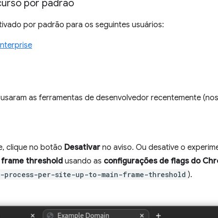
urso por padrão
tivado por padrão para os seguintes usuários:
nterprise
usaram as ferramentas de desenvolvedor recentemente (nos ú
, clique no botão
Desativar
no aviso. Ou desative o experi
 frame threshold
usando as
configurações de flags do Ch
-process-per-site-up-to-main-frame-threshold
).