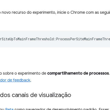
 o novo recurso do experimento, inicie o Chrome com as segu
rSiteUpToMainFrameThreshold
:
ProcessPerSiteMainFrameThr
o sobre o experimento de
compartilhamento de processos
ador de feedback
.
dos canais de visualização
ou
Beta
como navegador de desenvolvimento padrão. Esses c