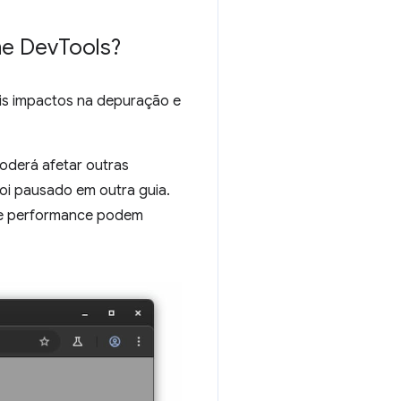
me Dev
Tools?
ois impactos na depuração e
oderá afetar outras
oi pausado em outra guia.
de performance podem