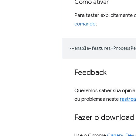
Como ativar
Para testar explicitamente
comando
:
--
enable
-
features
=
ProcessPe
Feedback
Queremos saber sua opiniã
ou problemas neste
rastre
Fazer o download 
Use o Chrome
Canary
,
Dev