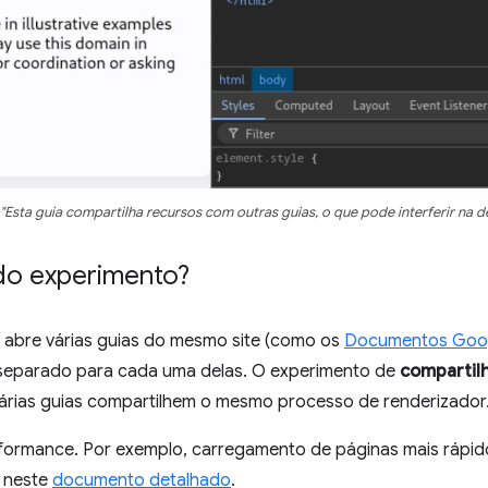
 "Esta guia compartilha recursos com outras guias, o que pode interferir na d
 do experimento?
abre várias guias do mesmo site (como os
Documentos Goo
separado para cada uma delas. O experimento de
compartil
árias guias compartilhem o mesmo processo de renderizador
rformance. Por exemplo, carregamento de páginas mais rápid
s neste
documento detalhado
.