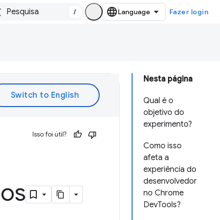
/
Fazer login
Nesta página
Qual é o
objetivo do
experimento?
Isso foi útil?
Como isso
afeta a
experiência do
desenvolvedor
sos
no Chrome
DevTools?