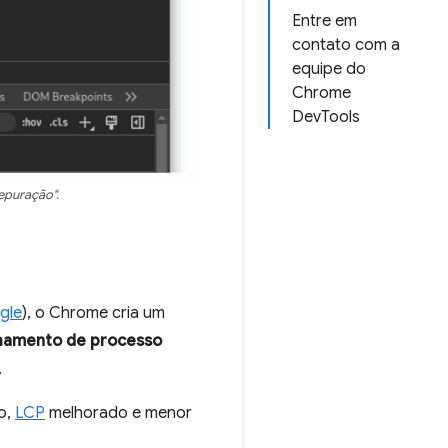
Entre em
contato com a
equipe do
Chrome
DevTools
epuração".
gle
), o Chrome cria um
hamento de processo
.
o,
LCP
melhorado e menor