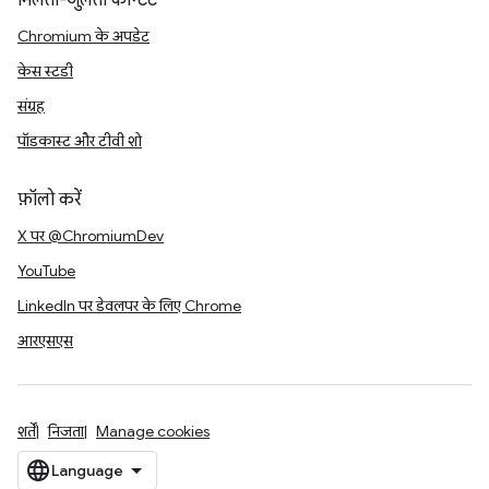
मिलता-जुलता कॉन्टेंट
Chromium के अपडेट
केस स्टडी
संग्रह
पॉडकास्ट और टीवी शो
फ़ॉलो करें
X पर @ChromiumDev
YouTube
LinkedIn पर डेवलपर के लिए Chrome
आरएसएस
शर्तें
निजता
Manage cookies