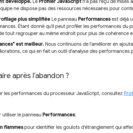
ent développé.
Le
Profiler JavaScript
n'a pas reçu de mises à
'équipe ne dispose pas des ressources nécessaires pour conti
filage plus simplifiée
Le panneau
Performances
est déjà u
mances. Étant donné qu'il peut profiler les performances du 
e de tout regrouper au même endroit pour plus de cohérence et 
nces" est meilleur.
Nous continuons de l'améliorer en ajouta
liorations, ce qui en fait un outil d'analyse des performances p
ire après l'abandon ?
er les performances du processeur JavaScript, consultez
Prof
 utiliser le panneau
Performances
:
en flammes
pour identifier les goulots d'étranglement qui aff