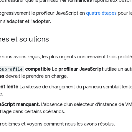
nous assurer que le panneau
Performances
répond aux besoin
gressivement le profileur JavaScript en
quatre étapes
pour l
 s'adapter et l'adopter.
es et solutions
nous avons reçus, les plus urgents concernaient trois probl
puprofile
compatible
Le
profileur JavaScript
utilise un aut
es
devrait le prendre en charge.
nt lente
La vitesse de chargement du panneau semblait lente, 
e.
aScript manquant.
L'absence d'un sélecteur d'instance de VM J
filage dans certains scénarios.
roblèmes et voyons comment nous les avons résolus.