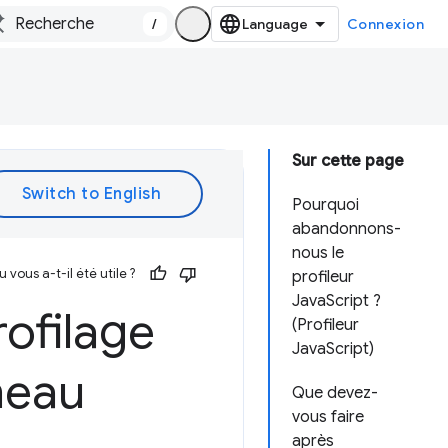
/
Connexion
Sur cette page
Pourquoi
abandonnons-
nous le
vous a-t-il été utile ?
profileur
JavaScript ?
ofilage
(Profileur
JavaScript)
neau
Que devez-
vous faire
après