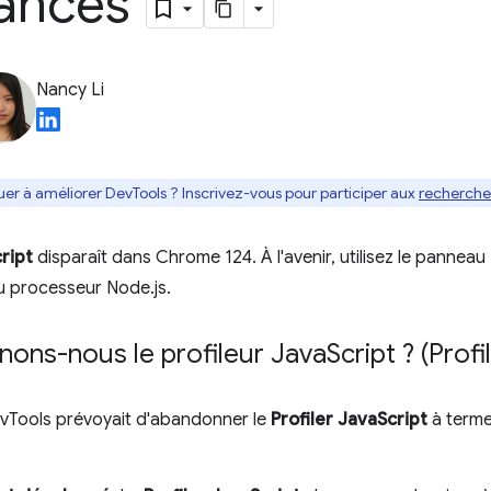
ances"
Nancy Li
uer à améliorer DevTools ? Inscrivez-vous pour participer aux
recherches
ript
disparaît dans Chrome 124. À l'avenir, utilisez le panneau
u processeur Node.js.
ons-nous le profileur Java
Script ? (Prof
vTools prévoyait d'abandonner le
Profiler JavaScript
à terme