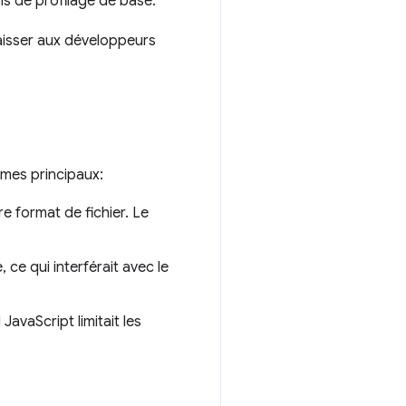
s de profilage de base.
aisser aux développeurs
èmes principaux:
re format de fichier. Le
ce qui interférait avec le
avaScript limitait les