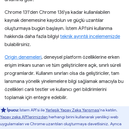
Chrome 131'den Chrome 136'ya kadar kullanılabilen
kaynak denemesine kaydolun ve güçlü uzantılar
oluşturmaya bugün başlayın. İstem API'sini kullanma
hakkında daha fazla bilgiyi
teknik ayrıntılı incelememizde
bulabilirsiniz.
Origin denemeleri
, deneysel platform özelliklerine erken
erişim imkanı sunan ve tüm geliştiricilere açık, sınırlı süreli
programlardır. Kullanım sınırları olsa da geliştiriciler, tam
lansmana yönelik yinelemelere bilgi sağlamak amacıyla bu
özellikleri canlı testler ve kullanıcı geri bildirimlerini
toplamak için entegre edebilir.
İpucu:
İstem API'si ile
Yerleşik Yapay Zeka Yarışması
'na katılın.
Yapay zeka API'lerimizden
herhangi birini kullanarak yenilikçi web
uygulamaları ve Chrome uzantıları oluşturmaya davetlisiniz. Ayrıca