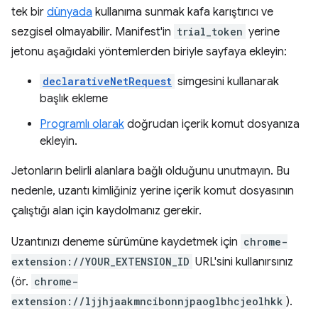
tek bir
dünyada
kullanıma sunmak kafa karıştırıcı ve
sezgisel olmayabilir. Manifest'in
trial_token
yerine
jetonu aşağıdaki yöntemlerden biriyle sayfaya ekleyin:
declarativeNetRequest
simgesini kullanarak
başlık ekleme
Programlı olarak
doğrudan içerik komut dosyanıza
ekleyin.
Jetonların belirli alanlara bağlı olduğunu unutmayın. Bu
nedenle, uzantı kimliğiniz yerine içerik komut dosyasının
çalıştığı alan için kaydolmanız gerekir.
Uzantınızı deneme sürümüne kaydetmek için
chrome-
extension://YOUR_EXTENSION_ID
URL'sini kullanırsınız
(ör.
chrome-
extension://ljjhjaakmncibonnjpaoglbhcjeolhkk
).