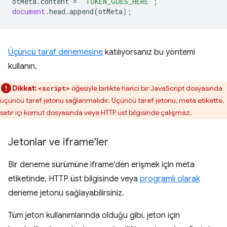
otMeta
.
content
=
'TOKEN_GOES_HERE'
;
document
.
head
.
append
(
otMeta
);
Üçüncü taraf denemesine
katılıyorsanız bu yöntemi
kullanın.
Dikkat:
öğesiyle birlikte harici bir JavaScript dosyasında
<script>
üçüncü taraf jetonu sağlanmalıdır. Üçüncü taraf jetonu, meta etikette,
satır içi komut dosyasında veya HTTP üst bilgisinde çalışmaz.
Jetonlar ve iframe'ler
Bir deneme sürümüne iframe'den erişmek için meta
etiketinde, HTTP üst bilgisinde veya
programlı olarak
deneme jetonu sağlayabilirsiniz.
Tüm jeton kullanımlarında olduğu gibi, jeton için