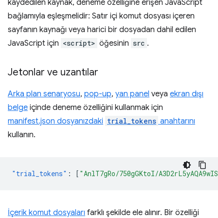
kaydedilen kaynak, deneme özelliğine erişen JavaScript
bağlamıyla eşleşmelidir: Satır içi komut dosyası içeren
sayfanın kaynağı veya harici bir dosyadan dahil edilen
JavaScript için
<script>
öğesinin
src
.
Jetonlar ve uzantılar
Arka plan senaryosu
,
pop-up
,
yan panel
veya
ekran dışı
belge
içinde deneme özelliğini kullanmak için
manifest.json dosyanızdaki
trial_tokens
anahtarını
kullanın.
"trial_tokens"
:
[
"AnlT7gRo/750gGKtoI/A3D2rL5yAQA9wI
İçerik komut dosyaları
farklı şekilde ele alınır. Bir özelliği