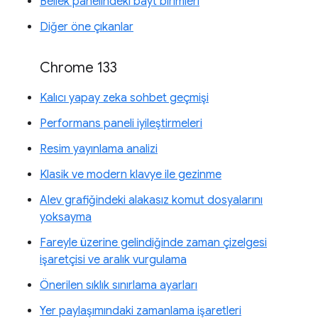
Bellek panelindeki bayt birimleri
Diğer öne çıkanlar
Chrome 133
Kalıcı yapay zeka sohbet geçmişi
Performans paneli iyileştirmeleri
Resim yayınlama analizi
Klasik ve modern klavye ile gezinme
Alev grafiğindeki alakasız komut dosyalarını
yoksayma
Fareyle üzerine gelindiğinde zaman çizelgesi
işaretçisi ve aralık vurgulama
Önerilen sıklık sınırlama ayarları
Yer paylaşımındaki zamanlama işaretleri