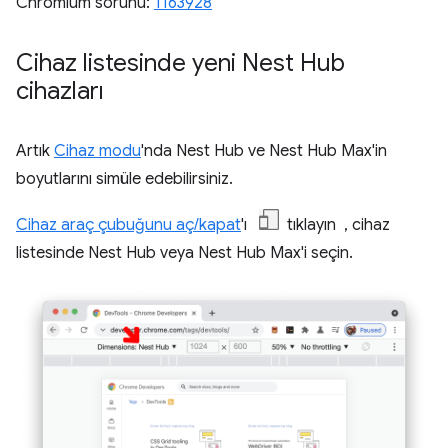
Chromium sorunu:
1163928
Cihaz listesinde yeni Nest Hub
cihazları
Artık
Cihaz modu
'nda Nest Hub ve Nest Hub Max'in
boyutlarını simüle edebilirsiniz.
Cihaz araç çubuğunu aç/kapat
'ı
tıklayın , cihaz
listesinde Nest Hub veya Nest Hub Max'i seçin.