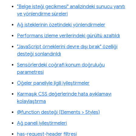
"Belge isteği gecikmesi" analizindeki sunucu yanıtı
ve yönlendirme süreleri
Ağ isteklerinin özetindeki yönlendirmeler
Performans izleme verilerindeki gürültü azaltıldı
"JavaScript örneklerini devre dışı bırak" özelliği
desteği sonlandırıldı
Sensörlerdeki coğrafi konum doğruluğu
parametresi
Öğeler paneliyle ilgili iyileştirmeler
Karmaşık CSS değerlerinde hata ayıklamayı
kolaylaştırma
@function desteği (Elements > Styles)
Ağ paneli iyileştirmeleri
has-request-header filtresi