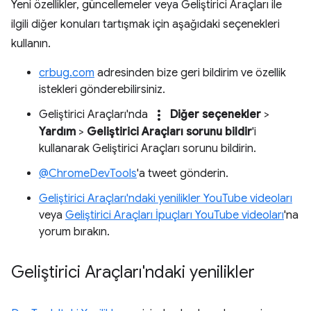
Yeni özellikler, güncellemeler veya Geliştirici Araçları ile
ilgili diğer konuları tartışmak için aşağıdaki seçenekleri
kullanın.
crbug.com
adresinden bize geri bildirim ve özellik
istekleri gönderebilirsiniz.
more_vert
Geliştirici Araçları'nda
Diğer seçenekler
>
Yardım
>
Geliştirici Araçları sorunu bildir
'i
kullanarak Geliştirici Araçları sorunu bildirin.
@ChromeDevTools
'a tweet gönderin.
Geliştirici Araçları'ndaki yenilikler YouTube videoları
veya
Geliştirici Araçları İpuçları YouTube videoları
'na
yorum bırakın.
Geliştirici Araçları'ndaki yenilikler