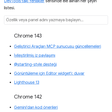
DevTools'taki Yenilikler
serisinde ele alınan her şeyin
listesi.
Chrome 143
Geliştirici Araçları MCP sunucusu güncellemeleri
İyileştirilmiş iz paylaşımı
@starting-style desteği
Görüntüleme için Editor widget'ı: duvar
Lighthouse 13
Chrome 142
Gemini'dan kod önerileri