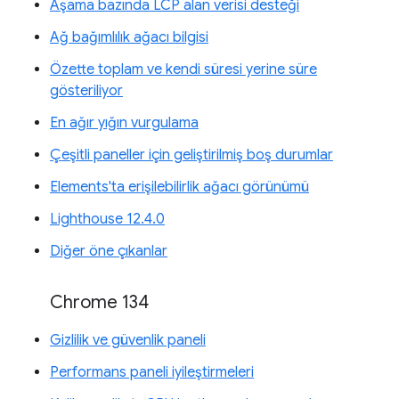
Aşama bazında LCP alan verisi desteği
Ağ bağımlılık ağacı bilgisi
Özette toplam ve kendi süresi yerine süre
gösteriliyor
En ağır yığın vurgulama
Çeşitli paneller için geliştirilmiş boş durumlar
Elements'ta erişilebilirlik ağacı görünümü
Lighthouse 12.4.0
Diğer öne çıkanlar
Chrome 134
Gizlilik ve güvenlik paneli
Performans paneli iyileştirmeleri