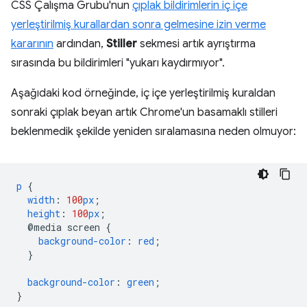
CSS Çalışma Grubu'nun
çıplak bildirimlerin iç içe
yerleştirilmiş kurallardan sonra gelmesine izin verme
kararının
ardından,
Stiller
sekmesi artık ayrıştırma
sırasında bu bildirimleri "yukarı kaydırmıyor".
Aşağıdaki kod örneğinde, iç içe yerleştirilmiş kuraldan
sonraki çıplak beyan artık Chrome'un basamaklı stilleri
beklenmedik şekilde yeniden sıralamasına neden olmuyor:
p
{
width
:
100
px
;
height
:
100
px
;
@media
screen
{
background-color
:
red
;
}
background-color
:
green
;
}