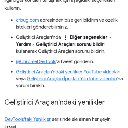
ilgili diğer konuları tartışmak için aşağıdaki seçenekleri
kullanın.
crbug.com
adresinden bize geri bildirim ve özellik
istekleri gönderebilirsiniz.
more_vert
Geliştirici Araçları'nda
Diğer seçenekler
>
Yardım
>
Geliştirici Araçları sorunu bildir
'i
kullanarak Geliştirici Araçları sorunu bildirin.
@ChromeDevTools
'a tweet gönderin.
Geliştirici Araçları'ndaki yenilikler YouTube videoları
veya
Geliştirici Araçları İpuçları YouTube videoları
'na
yorum bırakın.
Geliştirici Araçları'ndaki yenilikler
DevTools'taki Yenilikler
serisinde ele alınan her şeyin
listesi.