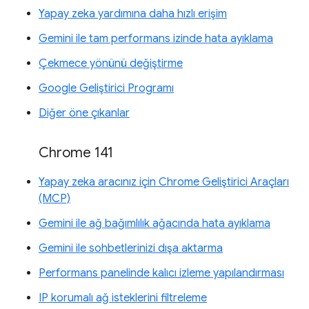
Yapay zeka yardımına daha hızlı erişim
Gemini ile tam performans izinde hata ayıklama
Çekmece yönünü değiştirme
Google Geliştirici Programı
Diğer öne çıkanlar
Chrome 141
Yapay zeka aracınız için Chrome Geliştirici Araçları
(MCP)
Gemini ile ağ bağımlılık ağacında hata ayıklama
Gemini ile sohbetlerinizi dışa aktarma
Performans panelinde kalıcı izleme yapılandırması
IP korumalı ağ isteklerini filtreleme