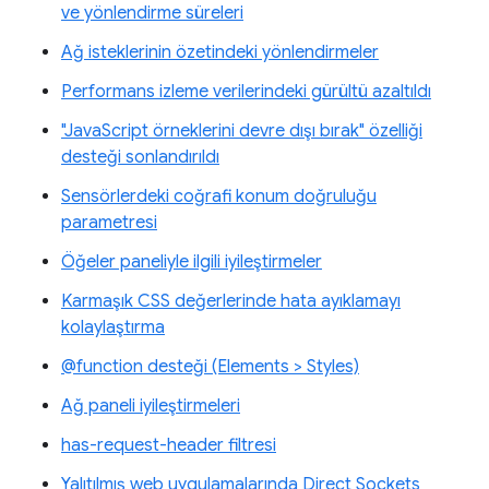
ve yönlendirme süreleri
Ağ isteklerinin özetindeki yönlendirmeler
Performans izleme verilerindeki gürültü azaltıldı
"JavaScript örneklerini devre dışı bırak" özelliği
desteği sonlandırıldı
Sensörlerdeki coğrafi konum doğruluğu
parametresi
Öğeler paneliyle ilgili iyileştirmeler
Karmaşık CSS değerlerinde hata ayıklamayı
kolaylaştırma
@function desteği (Elements > Styles)
Ağ paneli iyileştirmeleri
has-request-header filtresi
Yalıtılmış web uygulamalarında Direct Sockets