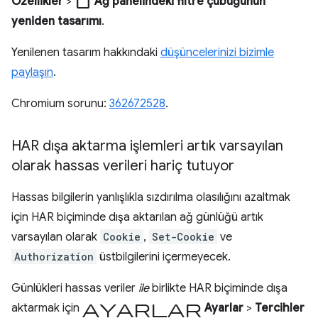
check_box_outline_blank
Özellikler
>
Ağ panelindeki filtre çubuğunun
yeniden tasarımı
.
Yenilenen tasarım hakkındaki
düşüncelerinizi bizimle
paylaşın
.
Chromium sorunu:
362672528
.
HAR dışa aktarma işlemleri artık varsayılan
olarak hassas verileri hariç tutuyor
Hassas bilgilerin yanlışlıkla sızdırılma olasılığını azaltmak
için HAR biçiminde dışa aktarılan ağ günlüğü artık
varsayılan olarak
Cookie
,
Set-Cookie
ve
Authorization
üstbilgilerini içermeyecek.
Günlükleri hassas veriler
ile
birlikte HAR biçiminde dışa
ayarlar
aktarmak için
Ayarlar
>
Tercihler