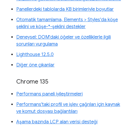
Panellerdeki tablolarda KB birimleriyle boyutlar
Otomatik tamamlama, Elements > Styles'da köşe
şeklini ve köşe-*-şeklini destekler
Deneysel: DOM'daki öğeler ve özelliklerle ilgili
sorunları vurgulama
Lighthouse 12.5.0
Diğer öne çıkanlar
Chrome 135
Performans paneli iyileştirmeleri
Performans'taki profil ve işlev çağrıları için kaynak
ve komut dosyası bağlantıları
Aşama bazında LCP alan verisi desteği