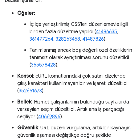
bazıları şunlardır:
Öğeler
:
İç içe yerleştirilmiş CSS'leri düzenlemeyle ilgili
birden fazla düzeltme yapıldı (
41486635
,
361477264
,
328263458
,
41487826
).
Tanımlanmış ancak boş değerli özel özelliklerin
tanımsız olarak ayrıştırılması sorunu düzeltildi
(
365578428
).
Konsol
: cURL komutlarındaki çok satırlı dizelerde
çıkış karakteri kullanılmayan bir ve işareti düzeltildi
(
352651673
).
Bellek
: Hizmet çalışanlarının bulunduğu sayfalarda
varsayılan seçim düzeltildi. Artık ana iş parçacığı
seçiliyor (
40669896
).
Güvenlik
: URL düzeni vurgulama, artık bir kaynağın
güvenlik aşaması değiştikçe doğru şekilde