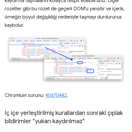
kaydırma taşmalarını kolayca tespit edebilirsiniz. Diğer
rozetler gibi bu rozet de geçerli DOM'u yansıtır ve içerik,
örneğin boyut değişikliği nedeniyle taşmayı durdurursa
kaybolur.
Chromium sorunu:
40670442
.
İç içe yerleştirilmiş kurallardan sonraki çıplak
bildirimler "yukarı kaydırılmaz"