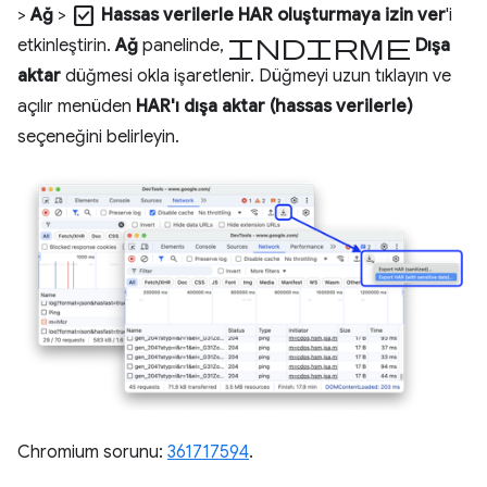
check_box
>
Ağ
>
Hassas verilerle HAR oluşturmaya izin ver
'i
indirme
etkinleştirin.
Ağ
panelinde,
Dışa
aktar
düğmesi okla işaretlenir. Düğmeyi uzun tıklayın ve
açılır menüden
HAR'ı dışa aktar (hassas verilerle)
seçeneğini belirleyin.
Chromium sorunu:
361717594
.