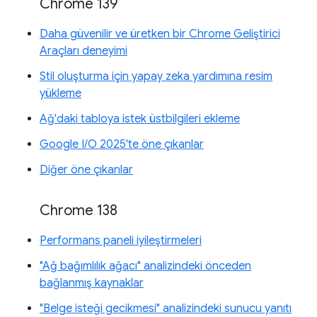
Chrome 139
Daha güvenilir ve üretken bir Chrome Geliştirici
Araçları deneyimi
Stil oluşturma için yapay zeka yardımına resim
yükleme
Ağ'daki tabloya istek üstbilgileri ekleme
Google I/O 2025'te öne çıkanlar
Diğer öne çıkanlar
Chrome 138
Performans paneli iyileştirmeleri
"Ağ bağımlılık ağacı" analizindeki önceden
bağlanmış kaynaklar
"Belge isteği gecikmesi" analizindeki sunucu yanıtı