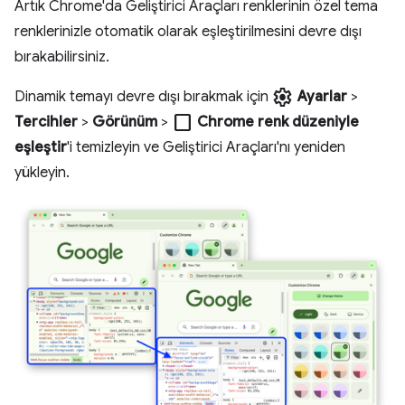
Artık Chrome'da Geliştirici Araçları renklerinin özel tema
renklerinizle otomatik olarak eşleştirilmesini devre dışı
bırakabilirsiniz.
settings
Dinamik temayı devre dışı bırakmak için
Ayarlar
>
check_box_outline_blank
Tercihler
>
Görünüm
>
Chrome renk düzeniyle
eşleştir
'i temizleyin ve Geliştirici Araçları'nı yeniden
yükleyin.