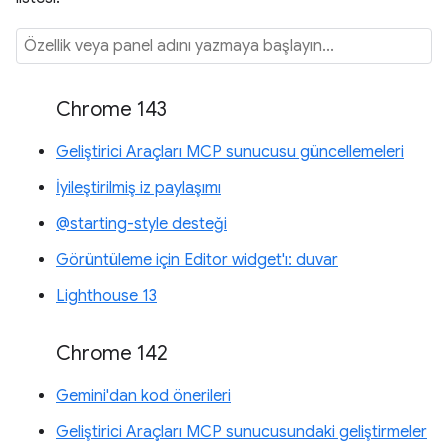
Chrome 143
Geliştirici Araçları MCP sunucusu güncellemeleri
İyileştirilmiş iz paylaşımı
@starting-style desteği
Görüntüleme için Editor widget'ı: duvar
Lighthouse 13
Chrome 142
Gemini'dan kod önerileri
Geliştirici Araçları MCP sunucusundaki geliştirmeler