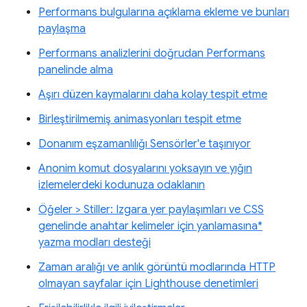
Performans bulgularına açıklama ekleme ve bunları
paylaşma
Performans analizlerini doğrudan Performans
panelinde alma
Aşırı düzen kaymalarını daha kolay tespit etme
Birleştirilmemiş animasyonları tespit etme
Donanım eşzamanlılığı Sensörler'e taşınıyor
Anonim komut dosyalarını yoksayın ve yığın
izlemelerdeki kodunuza odaklanın
Öğeler > Stiller: Izgara yer paylaşımları ve CSS
genelinde anahtar kelimeler için yanlamasına*
yazma modları desteği
Zaman aralığı ve anlık görüntü modlarında HTTP
olmayan sayfalar için Lighthouse denetimleri