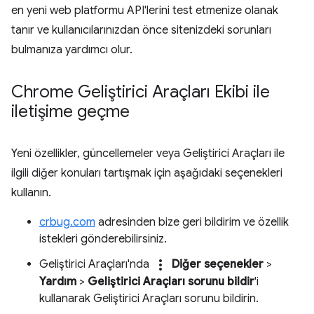
en yeni web platformu API'lerini test etmenize olanak
tanır ve kullanıcılarınızdan önce sitenizdeki sorunları
bulmanıza yardımcı olur.
Chrome Geliştirici Araçları Ekibi ile
iletişime geçme
Yeni özellikler, güncellemeler veya Geliştirici Araçları ile
ilgili diğer konuları tartışmak için aşağıdaki seçenekleri
kullanın.
crbug.com
adresinden bize geri bildirim ve özellik
istekleri gönderebilirsiniz.
more_vert
Geliştirici Araçları'nda
Diğer seçenekler
>
Yardım
>
Geliştirici Araçları sorunu bildir
'i
kullanarak Geliştirici Araçları sorunu bildirin.