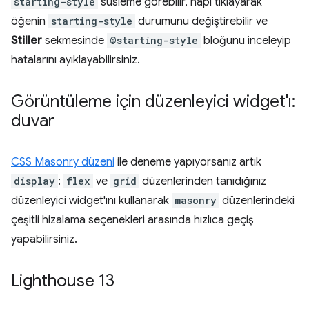
starting-style
süsleme görebilir, hapı tıklayarak
öğenin
starting-style
durumunu değiştirebilir ve
Stiller
sekmesinde
@starting-style
bloğunu inceleyip
hatalarını ayıklayabilirsiniz.
Görüntüleme için düzenleyici widget'ı:
duvar
CSS Masonry düzeni
ile deneme yapıyorsanız artık
display
:
flex
ve
grid
düzenlerinden tanıdığınız
düzenleyici widget'ını kullanarak
masonry
düzenlerindeki
çeşitli hizalama seçenekleri arasında hızlıca geçiş
yapabilirsiniz.
Lighthouse 13