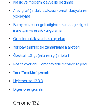
Klasik ve modern klavye ile gezinme
Alev grafiğindeki alakasız komut dosyalarını
yoksayma
Fareyle üzerine gelindiğinde zaman çizelgesi
işaretçisi ve aralık vurgulama
Önerilen sıklık sınırlama ayarları
Yer paylaşımındaki zamanlama işaretleri
Özetteki JS çağrılarının yığın izleri
Rozet ayarları, Elements'teki menüye taşındı
Yeni "Yenilikler" paneli
Lighthouse 12.3.0
Diğer öne çıkanlar
Chrome 132