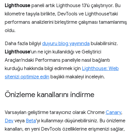
Lighthouse
paneli artık Lighthouse 13'ü çalıştırıyor. Bu
kilometre taşıyla birlikte, DevTools ve Lighthouse'taki
performans analizlerini birleştirme çalışması tamamlanmış
oldu.
Daha fazla bilgiyi
duyuru blog yayınında
bulabilirsiniz.
Lighthouse
'un ne için kullanıldığı ve Geliştirici
Araçları'ndaki Performans paneliyle nasıl bağlantı
kurduğu hakkında bilgi edinmek için
Lighthouse: Web
sitenizi optimize edin
başlıklı makaleyi inceleyin.
Önizleme kanallarını indirme
Varsayılan geliştirme tarayıcınız olarak Chrome
Canary
,
Dev
veya
Beta
'yı kullanmayı düşünebilirsiniz. Bu önizleme
kanalları, en yeni DevTools özelliklerine erişmenizi sağlar,