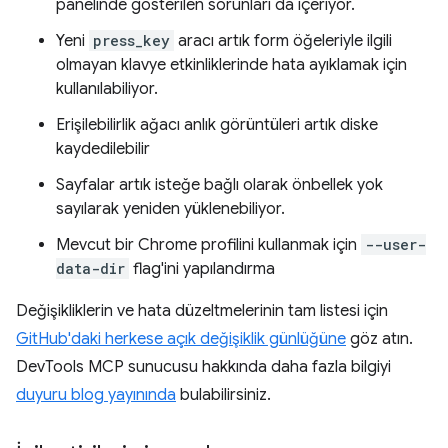
panelinde gösterilen sorunları da içeriyor.
Yeni
press_key
aracı artık form öğeleriyle ilgili
olmayan klavye etkinliklerinde hata ayıklamak için
kullanılabiliyor.
Erişilebilirlik ağacı anlık görüntüleri artık diske
kaydedilebilir
Sayfalar artık isteğe bağlı olarak önbellek yok
sayılarak yeniden yüklenebiliyor.
Mevcut bir Chrome profilini kullanmak için
--user-
data-dir
flag'ini yapılandırma
Değişikliklerin ve hata düzeltmelerinin tam listesi için
GitHub'daki herkese açık değişiklik günlüğüne
göz atın.
DevTools MCP sunucusu hakkında daha fazla bilgiyi
duyuru blog yayınında
bulabilirsiniz.