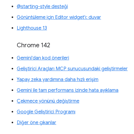
@starting-style desteği
Görüntüleme için Editor widget'ı: duvar
Lighthouse 13
Chrome 142
Gemini'dan kod önerileri
Geliştirici Araçları MCP sunucusundaki geliştirmeler
Yapay zeka yardımına daha hızlı erişim
Gemini ile tam performans izinde hata ayıklama
Çekmece yönünü değiştirme
Google Geliştirici Programı
Diğer öne çıkanlar