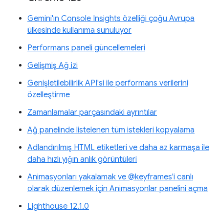
Gemini'ın Console Insights özelliği çoğu Avrupa
ülkesinde kullanıma sunuluyor
Performans paneli güncellemeleri
Gelişmiş Ağ izi
Genişletilebilirlik API'si ile performans verilerini
özelleştirme
Zamanlamalar parçasındaki ayrıntılar
Ağ panelinde listelenen tüm istekleri kopyalama
Adlandırılmış HTML etiketleri ve daha az karmaşa ile
daha hızlı yığın anlık görüntüleri
Animasyonları yakalamak ve @keyframes'i canlı
olarak düzenlemek için Animasyonlar panelini açma
Lighthouse 12.1.0