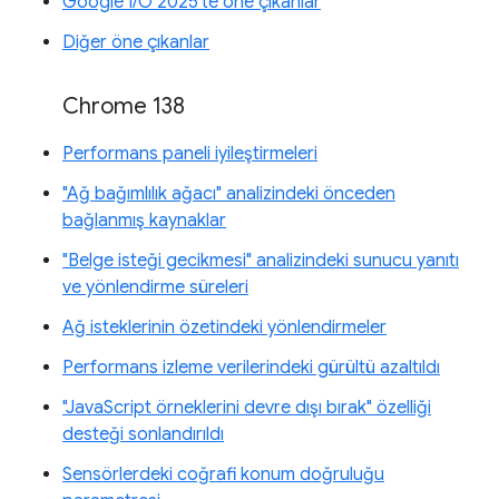
Google I/O 2025'te öne çıkanlar
Diğer öne çıkanlar
Chrome 138
Performans paneli iyileştirmeleri
"Ağ bağımlılık ağacı" analizindeki önceden
bağlanmış kaynaklar
"Belge isteği gecikmesi" analizindeki sunucu yanıtı
ve yönlendirme süreleri
Ağ isteklerinin özetindeki yönlendirmeler
Performans izleme verilerindeki gürültü azaltıldı
"JavaScript örneklerini devre dışı bırak" özelliği
desteği sonlandırıldı
Sensörlerdeki coğrafi konum doğruluğu