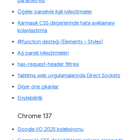
parametresi
Öğeler paneliyle ilgili iyileştirmeler
Karmaşık CSS değerlerinde hata ayıklamayı
kolaylaştırma
@function desteği (Elements > Styles)
Ağ paneli iyileştirmeleri
has-request-header filtresi
Yalıtılmış web uygulamalarında Direct Sockets
Diğer öne çıkanlar
Erişilebilirlik
Chrome 137
Google I/O 2025 koleksiyonu