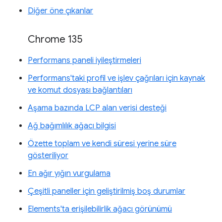
Diğer öne çıkanlar
Chrome 135
Performans paneli iyileştirmeleri
Performans'taki profil ve işlev çağrıları için kaynak
ve komut dosyası bağlantıları
Aşama bazında LCP alan verisi desteği
Ağ bağımlılık ağacı bilgisi
Özette toplam ve kendi süresi yerine süre
gösteriliyor
En ağır yığın vurgulama
Çeşitli paneller için geliştirilmiş boş durumlar
Elements'ta erişilebilirlik ağacı görünümü