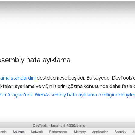
sembly hata ayıklama
ama standardını
desteklemeye başladı. Bu sayede, DevTools'd
aları ayarlama ve yığın izlerini çözme konusunda daha fazla de
ici Araçları'nda WebAssembly hata ayıklama özelliğindeki iyile