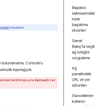
Başlatıcı
sekmesindeki
istek
başlatma
buradan
kaydolun.
zincirleri
Genel
Bakış'ta seçili
ağ isteğini
vurgulama
imde bulunamama, Console'u
Ağ
atsızlık kaynağıydı.
panelindeki
URL ve yol
eniden bildirilmesi yine
SyntaxError
sütunları
Güncellenen
kullanıcı