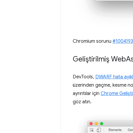
Chromium sorunu
#1004193
Geliştirilmiş Web
As
DevTools,
DWARF hata ayıkl
üzerinden geçme, kesme nokt
ayrıntılar için
Chrome Geliştir
göz atın.