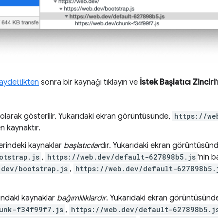
kaydettikten
sonra bir kaynağı tıklayın ve
İstek Başlatıcı Zinciri
 olarak gösterilir. Yukarıdaki ekran görüntüsünde,
https://we
n kaynaktır.
erindeki kaynaklar
başlatıcılar
dır. Yukarıdaki ekran görüntüsünd
otstrap.js
,
https://web.dev/default-627898b5.js
'nin b
.dev/bootstrap.js
,
https://web.dev/default-627898b5.
ındaki kaynaklar
bağımlılıklardır
. Yukarıdaki ekran görüntüsünd
unk-f34f99f7.js
,
https://web.dev/default-627898b5.j