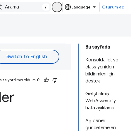
/
Oturum aç
Bu sayfada
Konsolda let ve
class yeniden
bildirimleri için
size yardımcı oldu mu?
destek
ler
Geliştirilmiş
WebAssembly
hata ayıklama
Ağ paneli
güncellemeleri