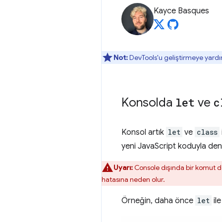
Kayce Basques
Not:
DevTools'u geliştirmeye yardı
Konsolda
let
ve
c
Konsol artık
let
ve
class
yeni JavaScript koduyla denem
Uyarı:
Console dışında bir komut do
hatasına neden olur.
Örneğin, daha önce
let
ile