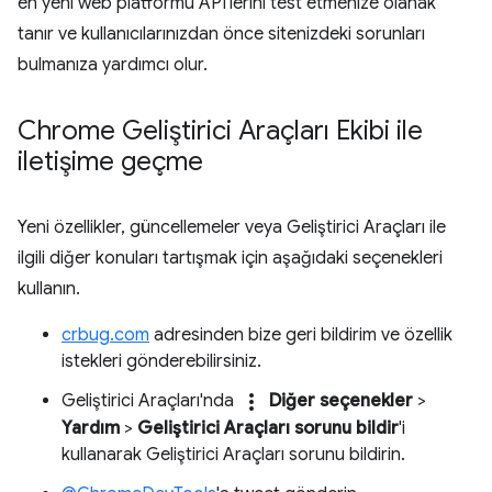
en yeni web platformu API'lerini test etmenize olanak
tanır ve kullanıcılarınızdan önce sitenizdeki sorunları
bulmanıza yardımcı olur.
Chrome Geliştirici Araçları Ekibi ile
iletişime geçme
Yeni özellikler, güncellemeler veya Geliştirici Araçları ile
ilgili diğer konuları tartışmak için aşağıdaki seçenekleri
kullanın.
crbug.com
adresinden bize geri bildirim ve özellik
istekleri gönderebilirsiniz.
more_vert
Geliştirici Araçları'nda
Diğer seçenekler
>
Yardım
>
Geliştirici Araçları sorunu bildir
'i
kullanarak Geliştirici Araçları sorunu bildirin.