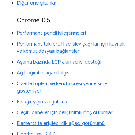
Diğer öne çıkanlar
Chrome 135
Performans paneli iyileştirmeleri
Performans'taki profil ve işlev çağrıları için kaynak
ve komut dosyası bağlantıları
Aşama bazında LCP alan verisi desteği
Ağ bağımlılık ağacı bilgisi
Özette toplam ve kendi süresi yerine süre
gösteriliyor
En ağır yığın vurgulama
Çeşitli paneller için geliştirilmiş boş durumlar
Elements'ta erişilebilirlik ağacı görünümü
Lighthouse 12.4.0