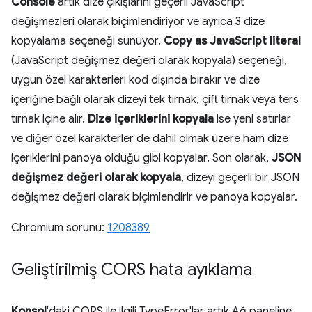
Console
artık dize çıkışlarını geçerli JavaScript
değişmezleri olarak biçimlendiriyor ve ayrıca 3 dize
kopyalama seçeneği sunuyor.
Copy as JavaScript literal
(JavaScript değişmez değeri olarak kopyala) seçeneği,
uygun özel karakterleri kod dışında bırakır ve dize
içeriğine bağlı olarak dizeyi tek tırnak, çift tırnak veya ters
tırnak içine alır.
Dize içeriklerini kopyala
ise yeni satırlar
ve diğer özel karakterler de dahil olmak üzere ham dize
içeriklerini panoya olduğu gibi kopyalar. Son olarak,
JSON
değişmez değeri olarak kopyala
, dizeyi geçerli bir JSON
değişmez değeri olarak biçimlendirir ve panoya kopyalar.
Chromium sorunu:
1208389
Geliştirilmiş CORS hata ayıklama
Konsol
'daki CORS ile ilgili TypeError'lar artık Ağ paneline