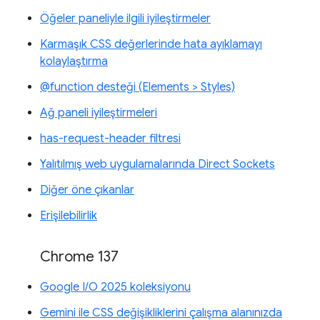
Öğeler paneliyle ilgili iyileştirmeler
Karmaşık CSS değerlerinde hata ayıklamayı
kolaylaştırma
@function desteği (Elements > Styles)
Ağ paneli iyileştirmeleri
has-request-header filtresi
Yalıtılmış web uygulamalarında Direct Sockets
Diğer öne çıkanlar
Erişilebilirlik
Chrome 137
Google I/O 2025 koleksiyonu
Gemini ile CSS değişikliklerini çalışma alanınızda