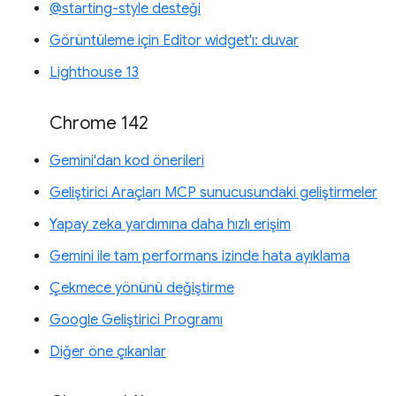
@starting-style desteği
Görüntüleme için Editor widget'ı: duvar
Lighthouse 13
Chrome 142
Gemini'dan kod önerileri
Geliştirici Araçları MCP sunucusundaki geliştirmeler
Yapay zeka yardımına daha hızlı erişim
Gemini ile tam performans izinde hata ayıklama
Çekmece yönünü değiştirme
Google Geliştirici Programı
Diğer öne çıkanlar