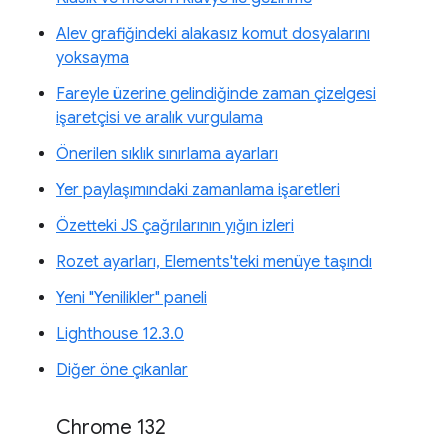
Alev grafiğindeki alakasız komut dosyalarını
yoksayma
Fareyle üzerine gelindiğinde zaman çizelgesi
işaretçisi ve aralık vurgulama
Önerilen sıklık sınırlama ayarları
Yer paylaşımındaki zamanlama işaretleri
Özetteki JS çağrılarının yığın izleri
Rozet ayarları, Elements'teki menüye taşındı
Yeni "Yenilikler" paneli
Lighthouse 12.3.0
Diğer öne çıkanlar
Chrome 132