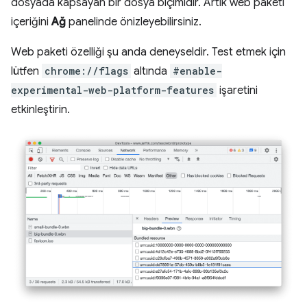
dosyada kapsayan bir dosya biçimidir. Artık web paketi
içeriğini
Ağ
panelinde önizleyebilirsiniz.
Web paketi özelliği şu anda deneyseldir. Test etmek için
lütfen
chrome://flags
altında
#enable-
experimental-web-platform-features
işaretini
etkinleştirin.