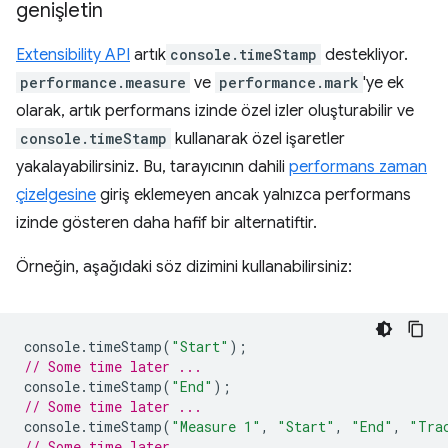
genişletin
Extensibility API
artık
console.timeStamp
destekliyor.
performance.measure
ve
performance.mark
'ye ek
olarak, artık performans izinde özel izler oluşturabilir ve
console.timeStamp
kullanarak özel işaretler
yakalayabilirsiniz. Bu, tarayıcının dahili
performans zaman
çizelgesine
giriş eklemeyen ancak yalnızca performans
izinde gösteren daha hafif bir alternatiftir.
Örneğin, aşağıdaki söz dizimini kullanabilirsiniz:
console
.
timeStamp
(
"Start"
);
// Some time later ...
console
.
timeStamp
(
"End"
);
// Some time later ...
console
.
timeStamp
(
"Measure 1"
,
"Start"
,
"End"
,
"Tra
// Some time later ...