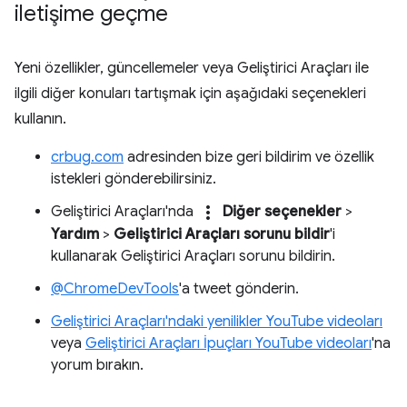
iletişime geçme
Yeni özellikler, güncellemeler veya Geliştirici Araçları ile
ilgili diğer konuları tartışmak için aşağıdaki seçenekleri
kullanın.
crbug.com
adresinden bize geri bildirim ve özellik
istekleri gönderebilirsiniz.
more_vert
Geliştirici Araçları'nda
Diğer seçenekler
>
Yardım
>
Geliştirici Araçları sorunu bildir
'i
kullanarak Geliştirici Araçları sorunu bildirin.
@ChromeDevTools
'a tweet gönderin.
Geliştirici Araçları'ndaki yenilikler YouTube videoları
veya
Geliştirici Araçları İpuçları YouTube videoları
'na
yorum bırakın.