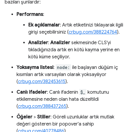
bazıları şunlardır:
Performans
:
Ek açıklamalar
: Artık etiketinizi tıklayarak ilgili
girişi seçebilirsiniz (
crbug.com/388224764
).
Analizler
:
Analizler
sekmesinde CLS'yi
tıkladığınızda artık en kötü kayma yerine en
kötü küme seçiliyor.
Yoksayma listesi
:
node:
ile başlayan düğüm iç
kısımları artık varsayılan olarak yoksayılıyor
(
crbug.com/382453615
).
Canlı ifadeler
: Canlı ifadenin
$_
komutunu
etkilemesine neden olan hata düzeltildi
(
crbug.com/388437265
).
Öğeler
>
Stiller
: Göreli uzunluklar artık mutlak
değeri gösteren bir popover'a sahip
(
crbug.com/40778486
).