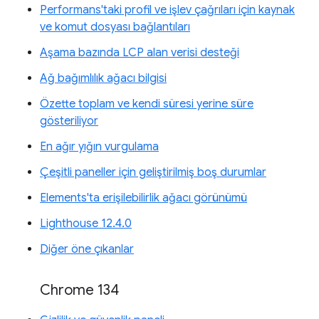
Performans'taki profil ve işlev çağrıları için kaynak
ve komut dosyası bağlantıları
Aşama bazında LCP alan verisi desteği
Ağ bağımlılık ağacı bilgisi
Özette toplam ve kendi süresi yerine süre
gösteriliyor
En ağır yığın vurgulama
Çeşitli paneller için geliştirilmiş boş durumlar
Elements'ta erişilebilirlik ağacı görünümü
Lighthouse 12.4.0
Diğer öne çıkanlar
Chrome 134