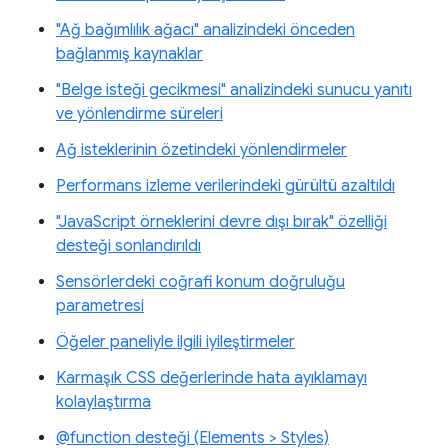
"Ağ bağımlılık ağacı" analizindeki önceden
bağlanmış kaynaklar
"Belge isteği gecikmesi" analizindeki sunucu yanıtı
ve yönlendirme süreleri
Ağ isteklerinin özetindeki yönlendirmeler
Performans izleme verilerindeki gürültü azaltıldı
"JavaScript örneklerini devre dışı bırak" özelliği
desteği sonlandırıldı
Sensörlerdeki coğrafi konum doğruluğu
parametresi
Öğeler paneliyle ilgili iyileştirmeler
Karmaşık CSS değerlerinde hata ayıklamayı
kolaylaştırma
@function desteği (Elements > Styles)