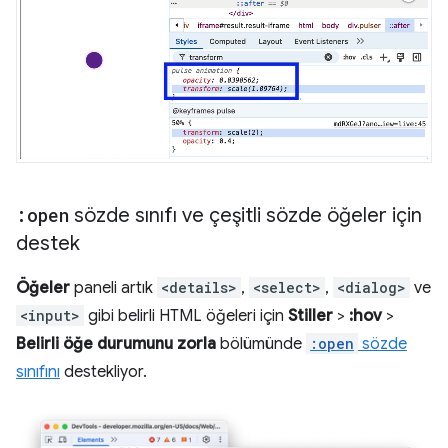
:open
sözde sınıfı ve çeşitli sözde öğeler için
destek
Öğeler
paneli artık
<details>
,
<select>
,
<dialog>
ve
<input>
gibi belirli HTML öğeleri için
Stiller
>
:hov
>
Belirli öğe durumunu zorla
bölümünde
:open
sözde
sınıfını
destekliyor.