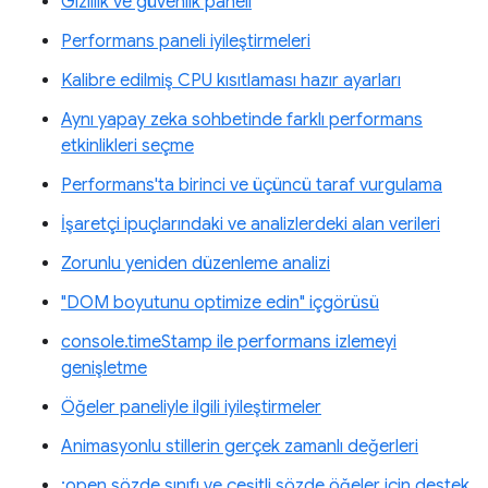
Gizlilik ve güvenlik paneli
Performans paneli iyileştirmeleri
Kalibre edilmiş CPU kısıtlaması hazır ayarları
Aynı yapay zeka sohbetinde farklı performans
etkinlikleri seçme
Performans'ta birinci ve üçüncü taraf vurgulama
İşaretçi ipuçlarındaki ve analizlerdeki alan verileri
Zorunlu yeniden düzenleme analizi
"DOM boyutunu optimize edin" içgörüsü
console.timeStamp ile performans izlemeyi
genişletme
Öğeler paneliyle ilgili iyileştirmeler
Animasyonlu stillerin gerçek zamanlı değerleri
:open sözde sınıfı ve çeşitli sözde öğeler için destek