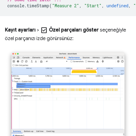
console
.
timeStamp
(
"Measure 2"
,
"Start"
,
undefined
,
"
check_box
Kayıt ayarları
>
Özel parçaları göster
seçeneğiyle
özel parçanızı izde görürsünüz: