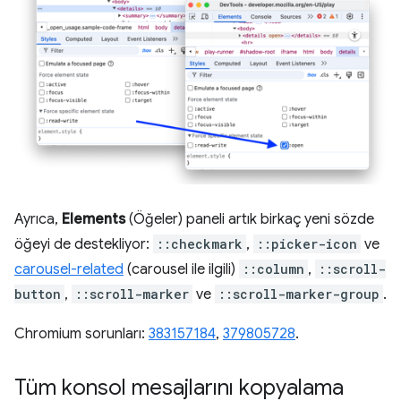
Ayrıca,
Elements
(Öğeler) paneli artık birkaç yeni sözde
öğeyi de destekliyor:
::checkmark
,
::picker-icon
ve
carousel-related
(carousel ile ilgili)
::column
,
::scroll-
button
,
::scroll-marker
ve
::scroll-marker-group
.
Chromium sorunları:
383157184
,
379805728
.
Tüm konsol mesajlarını kopyalama