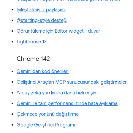
İyileştirilmiş iz paylaşımı
@starting-style desteği
Görüntüleme için Editor widget'ı: duvar
Lighthouse 13
Chrome 142
Gemini'dan kod önerileri
Geliştirici Araçları MCP sunucusundaki geliştirmeler
Yapay zeka yardımına daha hızlı erişim
Gemini ile tam performans izinde hata ayıklama
Çekmece yönünü değiştirme
Google Geliştirici Programı