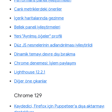
Performans paneli iyileştirmeleri
Canlı metriklerdeki öneriler
İçerik haritalarında gezinme
Bellek paneli iyileştirmeleri
Yeni "Ayrılmış öğeler" profili
Düz JS nesnelerinin adlandırılması iyileştirildi
Dinamik temayı devre dışı bırakma
Chrome denemesi: İşlem paylaşımı
Lighthouse 12.2.1
Diğer öne çıkanlar
Chrome 129
Kaydedici, Firefox için Puppeteer'a dışa aktarmayı