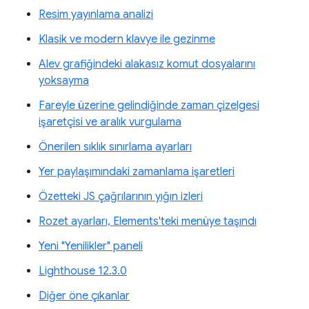
Resim yayınlama analizi
Klasik ve modern klavye ile gezinme
Alev grafiğindeki alakasız komut dosyalarını
yoksayma
Fareyle üzerine gelindiğinde zaman çizelgesi
işaretçisi ve aralık vurgulama
Önerilen sıklık sınırlama ayarları
Yer paylaşımındaki zamanlama işaretleri
Özetteki JS çağrılarının yığın izleri
Rozet ayarları, Elements'teki menüye taşındı
Yeni "Yenilikler" paneli
Lighthouse 12.3.0
Diğer öne çıkanlar