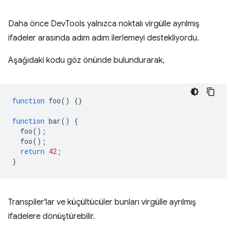
Daha önce DevTools yalnızca noktalı virgülle ayrılmış
ifadeler arasında adım adım ilerlemeyi destekliyordu.
Aşağıdaki kodu göz önünde bulundurarak,
function
foo
()
{}
function
bar
()
{
foo
();
foo
();
return
42
;
}
Transpiler'lar ve küçültücüler bunları virgülle ayrılmış
ifadelere dönüştürebilir.