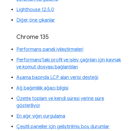
Lighthouse 12.5.0
Diğer öne çıkanlar
Chrome 135
Performans paneli iyileştirmeleri
Performans'taki profil ve işlev çağrıları için kaynak
ve komut dosyası bağlantıları
Aşama bazında LCP alan verisi desteği
Ağ bağımlılık ağacı bilgisi
Özette toplam ve kendi süresi yerine süre
gösteriliyor
En ağır yığın vurgulama
Çeşitli paneller için geliştirilmiş boş durumlar