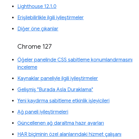
Lighthouse 12.1.0
Erişilebilirlikle ilgili iyileştirmeler
Diğer öne çıkanlar
Chrome 127
Öğeler panelinde CSS sabitleme konumlandırmasını
inceleme
Kaynaklar paneliyle ilgili iyileştirmeler
Gelişmiş "Burada Asla Duraklama"
Yeni kaydırma sabitleme etkinlik işleyicileri
Ağ paneli iyileştirmeleri
Güncellenen ağ daraltma hazır ayarları
HAR biçiminin özel alanlarındaki hizmet çalışanı