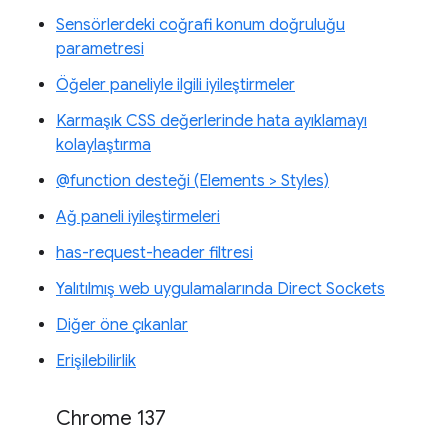
Sensörlerdeki coğrafi konum doğruluğu
parametresi
Öğeler paneliyle ilgili iyileştirmeler
Karmaşık CSS değerlerinde hata ayıklamayı
kolaylaştırma
@function desteği (Elements > Styles)
Ağ paneli iyileştirmeleri
has-request-header filtresi
Yalıtılmış web uygulamalarında Direct Sockets
Diğer öne çıkanlar
Erişilebilirlik
Chrome 137