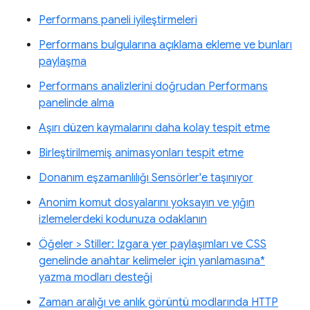
Performans paneli iyileştirmeleri
Performans bulgularına açıklama ekleme ve bunları
paylaşma
Performans analizlerini doğrudan Performans
panelinde alma
Aşırı düzen kaymalarını daha kolay tespit etme
Birleştirilmemiş animasyonları tespit etme
Donanım eşzamanlılığı Sensörler'e taşınıyor
Anonim komut dosyalarını yoksayın ve yığın
izlemelerdeki kodunuza odaklanın
Öğeler > Stiller: Izgara yer paylaşımları ve CSS
genelinde anahtar kelimeler için yanlamasına*
yazma modları desteği
Zaman aralığı ve anlık görüntü modlarında HTTP