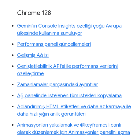
Chrome 128
Gemini'ın Console Insights özelliği çoğu Avrupa
ülkesinde kullanıma sunuluyor
Performans paneli güncellemeleri
Gelişmiş Ağ izi
Genişletilebilirlik API'si ile performans verilerini
özelleştirme
Zamanlamalar parçasındaki ayrıntılar
Ağ panelinde listelenen tüm istekleri kopyalama
Adlandırılmış HTML etiketleri ve daha az karmaşa ile
daha hızlı yığın anlık görüntüleri
Animasyonları yakalamak ve @keyframes'i canlı
olarak düzenlemek için Animasyonlar panelini açma