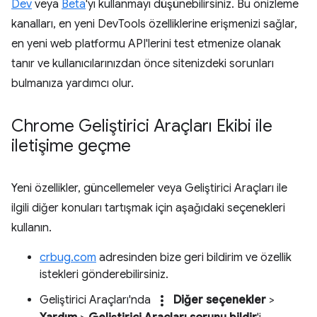
Dev
veya
Beta
'yı kullanmayı düşünebilirsiniz. Bu önizleme
kanalları, en yeni DevTools özelliklerine erişmenizi sağlar,
en yeni web platformu API'lerini test etmenize olanak
tanır ve kullanıcılarınızdan önce sitenizdeki sorunları
bulmanıza yardımcı olur.
Chrome Geliştirici Araçları Ekibi ile
iletişime geçme
Yeni özellikler, güncellemeler veya Geliştirici Araçları ile
ilgili diğer konuları tartışmak için aşağıdaki seçenekleri
kullanın.
crbug.com
adresinden bize geri bildirim ve özellik
istekleri gönderebilirsiniz.
more_vert
Geliştirici Araçları'nda
Diğer seçenekler
>